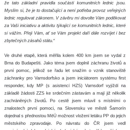
že tato základní pravidla součástí komunitních lednic jsou.
Myslím si, že je to dostačující a není potřeba provoz veřejných
lednic regulovat zákonem. V závěru mi dovolte Vám poděkovat
za Vaši iniciativu a aktivitu týkající se komunitních lednic, které
si vážím. Přeji Vám, ať se Vám projekt daří dále rozvíjet i bez
zbytečných zásahů státu.“
Ve druhé etapě, která měřila kolem 400 km jsem se vydal z
Brna do Budapešti. Jako téma jsem doplnil záchranu životů a
první pomoc, jelikož se řadu let snažím o vznik stanoviště
záchranky pro Varnsdorfsko a jsem iniciátorem systému first
responder, kdy MP (s asistencí HZS) Varnsdorf vyjíždí na
základě žádosti ZZS ke srdečním zástavám a mají již několik
zachráněných životů. Po cestě jsem mluvil s místními o
znalostech první pomoci, na Slovensku ve městě Šamorín
dojednal s přednostou MěÚ možnost vložení letáku PP do jejich
městského zpravodaje. Po návratu do ČR jsem vedl