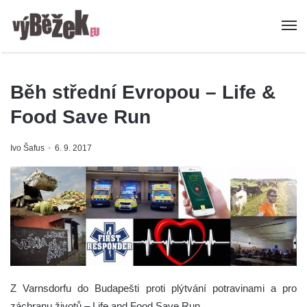
Běh střední Evropou – Life &
Food Save Run
Ivo Šafus
6. 9. 2017
Z Varnsdorfu do Budapešti proti plýtvání potravinami a pro
záchranu životů – Life and Food Save Run.