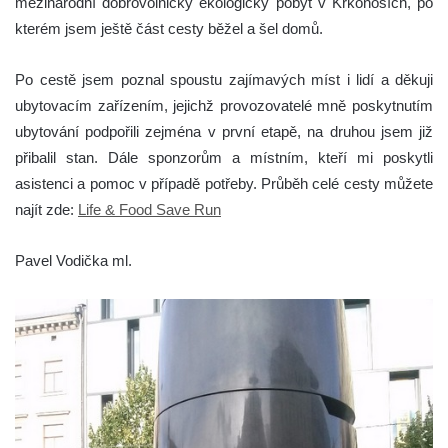
mezinárodní dobrovolnický ekologický pobyt v Krkonoších, po
kterém jsem ještě část cesty běžel a šel domů.
Po cestě jsem poznal spoustu zajímavých míst i lidí a děkuji
ubytovacím zařízením, jejichž provozovatelé mně poskytnutím
ubytování podpořili zejména v první etapě, na druhou jsem již
přibalil stan. Dále sponzorům a místním, kteří mi poskytli
asistenci a pomoc v případě potřeby. Průběh celé cesty můžete
najít zde:
Life & Food Save Run
Pavel Vodička ml.