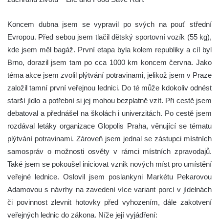
Koncem dubna jsem se vypravil po svých na pouť střední
Evropou. Před sebou jsem tlačil dětský sportovní vozík (55 kg),
kde jsem měl bagáž. První etapa byla kolem republiky a cíl byl
Brno, dorazil jsem tam po cca 1000 km koncem června. Jako
téma akce jsem zvolil plýtvání potravinami, jelikož jsem v Praze
založil tamní první veřejnou lednici. Do té může kdokoliv odnést
starší jídlo a potřební si jej mohou bezplatně vzít. Při cestě jsem
debatoval a přednášel na školách i univerzitách. Po cestě jsem
rozdával letáky organizace Glopolis Praha, věnující se tématu
plýtvání potravinami. Zároveň jsem jednal se zástupci místních
samospráv o možnosti osvěty v rámci místních zpravodajů.
Také jsem se pokoušel iniciovat vznik nových míst pro umístění
veřejné lednice. Oslovil jsem poslankyni Markétu Pekarovou
Adamovou s návrhy na zavedení více variant porcí v jídelnách
či povinnost zlevnit hotovky před vyhozením, dále zakotvení
veřejných lednic do zákona. Níže její vyjádření: