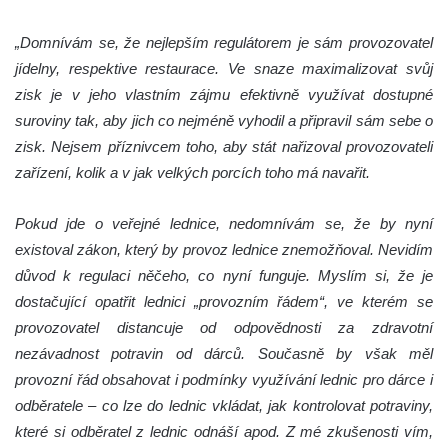
„Domnívám se, že nejlepším regulátorem je sám provozovatel
jídelny, respektive restaurace. Ve snaze maximalizovat svůj
zisk je v jeho vlastním zájmu efektivně využívat dostupné
suroviny tak, aby jich co nejméně vyhodil a připravil sám sebe o
zisk. Nejsem příznivcem toho, aby stát nařizoval provozovateli
zařízení, kolik a v jak velkých porcích toho má navařit.
Pokud jde o veřejné lednice, nedomnívám se, že by nyní
existoval zákon, který by provoz lednice znemožňoval. Nevidím
důvod k regulaci něčeho, co nyní funguje. Myslím si, že je
dostačující opatřit lednici „provozním řádem“, ve kterém se
provozovatel distancuje od odpovědnosti za zdravotní
nezávadnost potravin od dárců. Současně by však měl
provozní řád obsahovat i podmínky využívání lednic pro dárce i
odběratele – co lze do lednic vkládat, jak kontrolovat potraviny,
které si odběratel z lednic odnáší apod. Z mé zkušenosti vím,