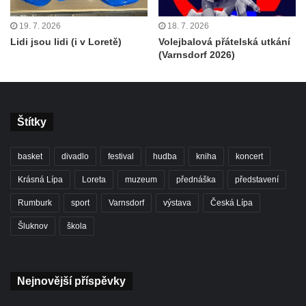
19. 7. 2026
18. 7. 2026
Lidi jsou lidi (i v Loretě)
Volejbalová přátelská utkání
(Varnsdorf 2026)
Štítky
basket
divadlo
festival
hudba
kniha
koncert
Krásná Lípa
Loreta
muzeum
přednáška
představení
Rumburk
sport
Varnsdorf
výstava
Česká Lípa
Šluknov
škola
Nejnovější příspěvky