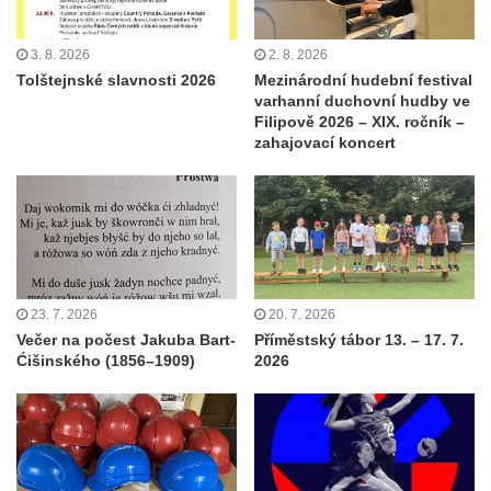
3. 8. 2026
2. 8. 2026
Tolštejnské slavnosti 2026
Mezinárodní hudební festival
varhanní duchovní hudby ve
Filipově 2026 – XIX. ročník –
zahajovací koncert
23. 7. 2026
20. 7. 2026
Večer na počest Jakuba Bart-
Příměstský tábor 13. – 17. 7.
Ćišinského (1856–1909)
2026