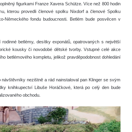
oplněný figurkami Franze Xavera Schütze. Více než 800 hodin
mu, kterou provedli členové spolku Nixdorf a členové Spolku
sko-Německého fondu budoucnosti. Betlém bude posvěcen v
 rodinné betlémy, desítky exponátů, opatrovaných s největší
storické kousky či novodobé dětské tvorby. Vstupné celé akce
ího betlémového kompletu, jelikož pravděpodobnost dohledání
o návštěvníky nezištně a rád nainstaloval pan Klinger se svým
dky knihkupectví Libuše Horáčkové, která po celý den bude
alizovaného obchodu.