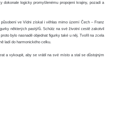
ky dokonale logicky promyšlenému propojení krajiny, pozadí a
 působení ve Vídni získal i věhlas mimo území Čech – Franz
igurky některých pastýřů. Schütz na své životní cestě zakotvil
proto bylo nasnadě objednat figurky také u něj. Tvořil na zcela
čně ladí do harmonického celku.
rat a vykoupit, aby se vrátil na své místo a stal se důstojným