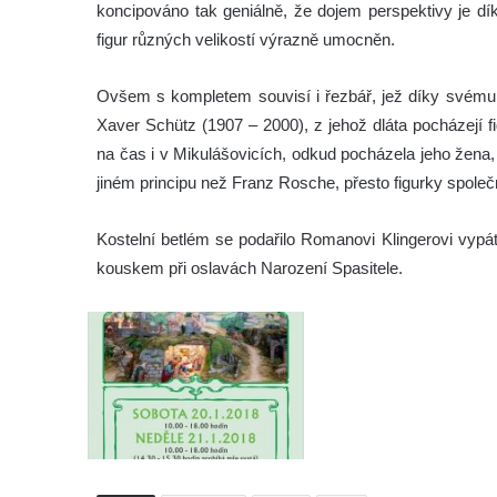
koncipováno tak geniálně, že dojem perspektivy je dí
figur různých velikostí výrazně umocněn.
Ovšem s kompletem souvisí i řezbář, jež díky svému
Xaver Schütz (1907 – 2000), z jehož dláta pocházejí f
na čas i v Mikulášovicích, odkud pocházela jeho žena, 
jiném principu než Franz Rosche, přesto figurky spole
Kostelní betlém se podařilo Romanovi Klingerovi vypát
kouskem při oslavách Narození Spasitele.