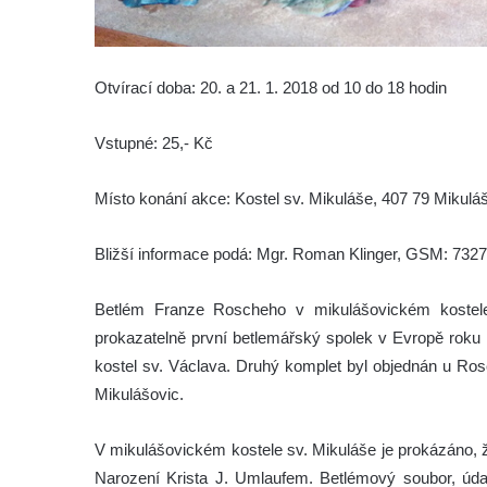
Otvírací doba: 20. a 21. 1. 2018 od 10 do 18 hodin
Vstupné: 25,- Kč
Místo konání akce: Kostel sv. Mikuláše, 407 79 Mikulá
Bližší informace podá: Mgr. Roman Klinger, GSM: 732
Betlém Franze Roscheho v mikulášovickém kostele
prokazatelně první betlemářský spolek v Evropě roku 1
kostel sv. Václava. Druhý komplet byl objednán u R
Mikulášovic.
V mikulášovickém kostele sv. Mikuláše je prokázáno, 
Narození Krista J. Umlaufem. Betlémový soubor, úda