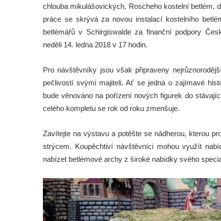
chlouba mikulášovických, Roscheho kostelní betlém, d
práce se skrývá za novou instalací kostelního betlé
betlémářů v Schirgiswalde za finanční podpory Če
neděli 14. ledna 2018 v 17 hodin.
Pro návštěvníky jsou však připraveny nejrůznorodější
pečlivostí svými majiteli. Ať se jedná o zajímavé hi
bude věnováno na pořízení nových figurek do stávajíc
celého kompletu se rok od roku zmenšuje.
Zavítejte na výstavu a potěšte se nádherou, kterou pr
strýcem. Koupěchtiví návštěvníci mohou využít nabí
nabízet betlémové archy z široké nabídky svého speci