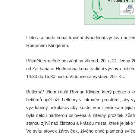
I letos se bude konat tradiční dvoudenní výstava betl
Romanem Klingerem.
Přijměte srdečné pozvání na víkend, 20. a 21. ledna 
od Zachariase Hoffmanna koná tradiční výstava betlém
14.30 do 15.30 hodin. Vstupné na výstavu 25,- Kč.
Betlémář tělem i duší Roman Klinger, který pečuje o 
betlémů opět ožít betlémy v takovém prostředí, aby vy
vyzdobený mikulášovický kostel vrací jesličkám jejic
byla celou nádherou oslovena a niterný prožitek zůsta
stanou zjihlí nad čistotou a krásou místa, které je ja
Ve svitu stovek žároviček, živého ohně plamenů svíček