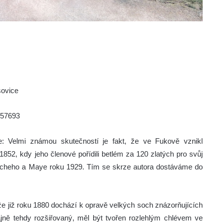
šovice
757693
: Velmi známou skutečností je fakt, že ve Fukově vznikl
852, kdy jeho členové pořídili betlém za 120 zlatých pro svůj
oscheho a Maye roku 1929. Tím se skrze autora dostáváme do
že již roku 1880 dochází k opravě velkých soch znázorňujících
jně tehdy rozšiřovaný, měl být tvořen rozlehlým chlévem ve