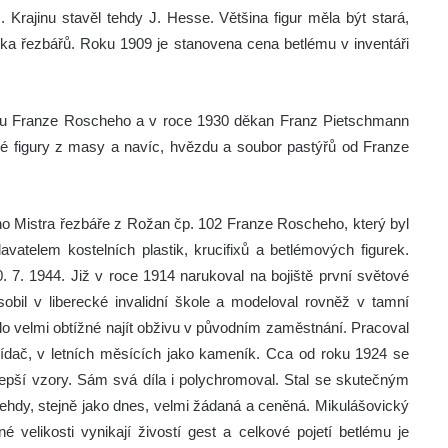
 Krajinu stavěl tehdy J. Hesse. Většina figur měla být stará,
ika řezbářů. Roku 1909 je stanovena cena betlému v inventáři
y u Franze Roscheho a v roce 1930 děkan Franz Pietschmann
taré figury z masy a navíc, hvězdu a soubor pastýřů od Franze
o Mistra řezbáře z Rožan čp. 102 Franze Roscheho, který byl
avatelem kostelních plastik, krucifixů a betlémových figurek.
. 7. 1944. Již v roce 1914 narukoval na bojiště první světové
obil v liberecké invalidní škole a modeloval rovněž v tamní
ylo velmi obtížné najít obživu v původním zaměstnání. Pracoval
lídač, v letních měsících jako kameník. Cca od roku 1924 se
jlepší vzory. Sám svá díla i polychromoval. Stal se skutečným
ehdy, stejně jako dnes, velmi žádaná a ceněná. Mikulášovický
velikosti vynikají živostí gest a celkové pojetí betlému je