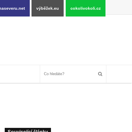
naseveru.net
výběžek.eu
cokolivokoli.cz
Související články