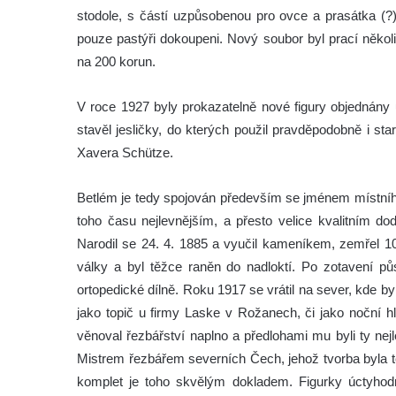
stodole, s částí uzpůsobenou pro ovce a prasátka (?).
pouze pastýři dokoupeni. Nový soubor byl prací někol
na 200 korun.
V roce 1927 byly prokazatelně nové figury objednán
stavěl jesličky, do kterých použil pravděpodobně i s
Xavera Schütze.
Betlém je tedy spojován především se jménem místníh
toho času nejlevnějším, a přesto velice kvalitním dod
Narodil se 24. 4. 1885 a vyučil kameníkem, zemřel 10
války a byl těžce raněn do nadloktí. Po zotavení půs
ortopedické dílně. Roku 1917 se vrátil na sever, kde b
jako topič u firmy Laske v Rožanech, či jako noční h
věnoval řezbářství naplno a předlohami mu byli ty ne
Mistrem řezbářem severních Čech, jehož tvorba byla t
komplet je toho skvělým dokladem. Figurky úctyhodné 