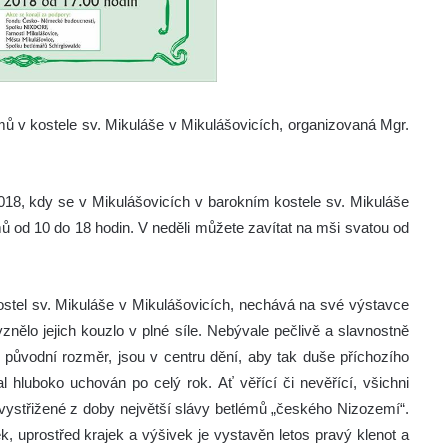
émů v kostele sv. Mikuláše v Mikulášovicích, organizovaná Mgr.
2018, kdy se v Mikulášovicích v barokním kostele sv. Mikuláše
ů od 10 do 18 hodin. V neděli můžete zavítat na mši svatou od
kostel sv. Mikuláše v Mikulášovicích, nechává na své výstavce
znělo jejich kouzlo v plné síle. Nebývale pečlivě a slavnostně
h původní rozměr, jsou v centru dění, aby tak duše příchozího
l hluboko uchován po celý rok. Ať věřící či nevěřící, všichni
ko vystřižené z doby největší slávy betlémů „českého Nizozemí“.
, uprostřed krajek a výšivek je vystavěn letos pravý klenot a