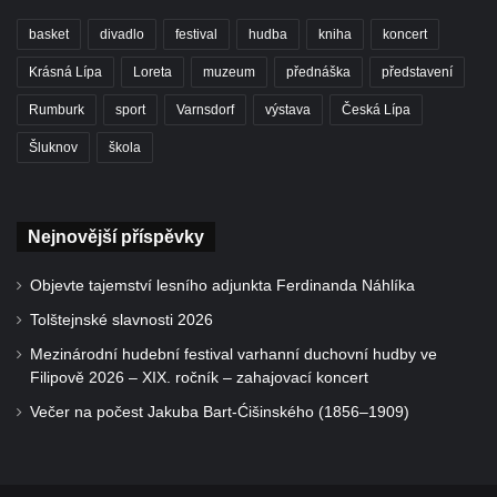
basket
divadlo
festival
hudba
kniha
koncert
Krásná Lípa
Loreta
muzeum
přednáška
představení
Rumburk
sport
Varnsdorf
výstava
Česká Lípa
Šluknov
škola
Nejnovější příspěvky
Objevte tajemství lesního adjunkta Ferdinanda Náhlíka
Tolštejnské slavnosti 2026
Mezinárodní hudební festival varhanní duchovní hudby ve
Filipově 2026 – XIX. ročník – zahajovací koncert
Večer na počest Jakuba Bart-Ćišinského (1856–1909)