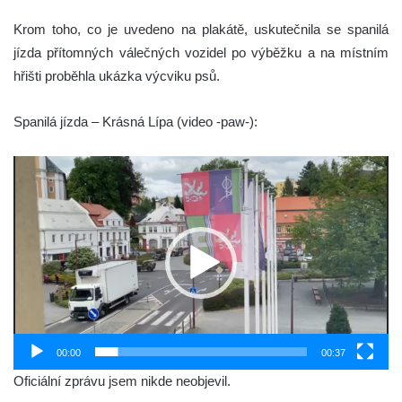
Krom toho, co je uvedeno na plakátě, uskutečnila se spanilá
jízda přítomných válečných vozidel po výběžku a na místním
hřišti proběhla ukázka výcviku psů.
Spanilá jízda – Krásná Lípa (video -paw-):
Video
přehrávač
00:00
00:37
Oficiální zprávu jsem nikde neobjevil.