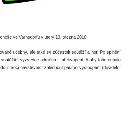
eneše ve Varnsdorfu v úterý 13. března 2018.
zované učebny, ale také se zúčastnit soutěží a her. Po splnění
ý soutěžící vyzvedne odměnu – překvapení. A aby toho nebylo
udou moci návštěvníci zhlédnout pásmo vystoupení (divadelní