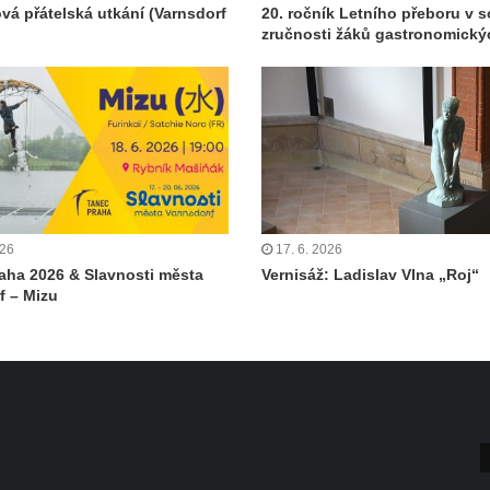
ová přátelská utkání (Varnsdorf
20. ročník Letního přeboru v s
zručnosti žáků gastronomický
026
17. 6. 2026
aha 2026 & Slavnosti města
Vernisáž: Ladislav Vlna „Roj“
f – Mizu