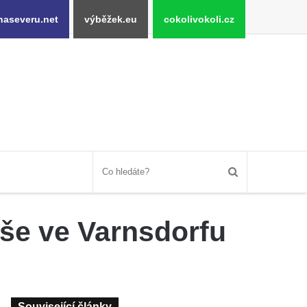
naseveru.net
výběžek.eu
cokolivokoli.cz
še ve Varnsdorfu
Související články