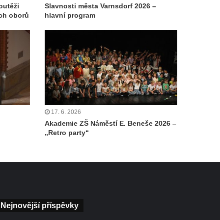
outěži
Slavnosti města Varnsdorf 2026 –
ch oborů
hlavní program
17. 6. 2026
Akademie ZŠ Náměstí E. Beneše 2026 –
„Retro party“
Nejnovější příspěvky