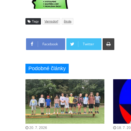
Tagy
Varnsdorf
škola
Tisknout
Facebook
Twitter
Podobné články
20. 7. 2026
18. 7. 2