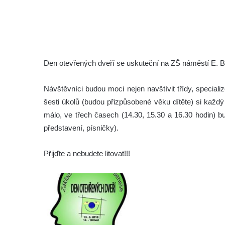
Den otevřených dveří se uskuteční na ZŠ náměstí E. B
Návštěvníci budou moci nejen navštívit třídy, speciali
šesti úkolů (budou přizpůsobené věku dítěte) si každ
málo, ve třech časech (14.30, 15.30 a 16.30 hodin) b
představení, písničky).
Přijďte a nebudete litovat!!!