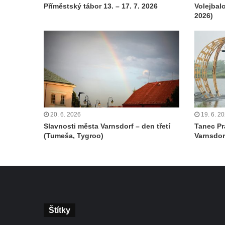
Příměstský tábor 13. – 17. 7. 2026
Volejbal
2026)
20. 6. 2026
19. 6. 2
Slavnosti města Varnsdorf – den třetí
Tanec Pr
(Tumeša, Tygroo)
Varnsdor
Štítky