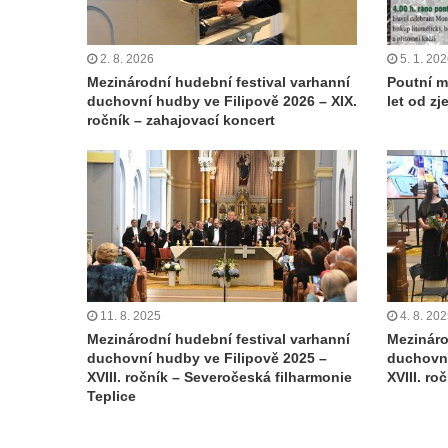
2. 8. 2026
5. 1. 20
Mezinárodní hudební festival varhanní
Poutní m
duchovní hudby ve Filipově 2026 – XIX.
let od z
ročník – zahajovací koncert
11. 8. 2025
4. 8. 20
Mezinárodní hudební festival varhanní
Mezináro
duchovní hudby ve Filipově 2025 –
duchovní
XVIII. ročník – Severočeská filharmonie
XVIII. ro
Teplice