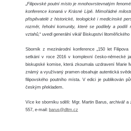
„
Filipovské poutní místo je mnohovrstevnatým fenoméne
konference konaná v Krásné Lípě. Mimořádné milostn
přispěvatelé z historické, teologické i medicínské pers
rozměr, řeholní komunity, které se podílely a podíl
vztahů,
“ uvedl generální vikář Biskupství litoměřickéh
Sborník z mezinárodní konference „150 let Filipova
setkání v roce 2016 v komplexní česko-německé ja
biskupské komise, která zkoumala uzdravení Marie M
známý a využívaný pramen obsahuje autentická svědect
filipovského poutního místa. V edici je publikován 
českým překladem.
Více ke sborníku sdělí: Mgr. Martin Barus, archivář a
557, e-mail:
barus@dltm.cz