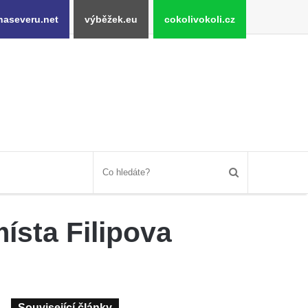
naseveru.net
výběžek.eu
cokolivokoli.cz
ísta Filipova
Související články