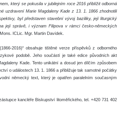
m, který se pokusila v jubilejním roce 2016 přiblížit odborná
é uzdravení Marie Magdaleny Kade z 13. 1. 1866 zhodnotili
pektivy, byl představen stavební vývoj baziliky, její liturgický
í na její správě, i význam Filipova v rámci česko-německých
o Mons. ICLic. Mgr. Martin Davídek.
 (1866-2016)“ obsahuje tištěné verze příspěvků z odborného
zykové podobě. Jeho součástí je také edice původních akt
agdaleny Kade. Tento unikátní a dosud jen dílčím způsobem
ví o událostech 13. 1. 1866 a přibližuje tak samotné počátky
původní německý text, který je opatřen paralelním současným
 zástupce kancléře Biskupství litoměřického, tel. +420 731 402