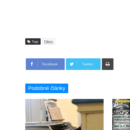
Tagy
Filipov
Tisknout
Facebook
Twitter
Podobné články