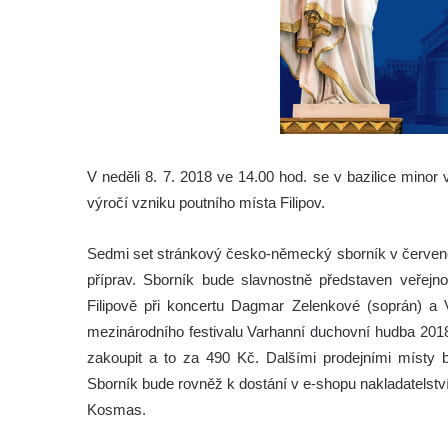
V neděli 8. 7. 2018 ve 14.00 hod. se v bazilice minor
výročí vzniku poutního místa Filipov.
Sedmi set stránkový česko-německý sborník v červenci
příprav. Sborník bude slavnostně představen veřej
Filipově při koncertu Dagmar Zelenkové (soprán) a V
mezinárodního festivalu Varhanní duchovní hudba 2018
zakoupit a to za 490 Kč. Dalšími prodejními místy 
Sborník bude rovněž k dostání v e-shopu nakladatelstv
Kosmas.