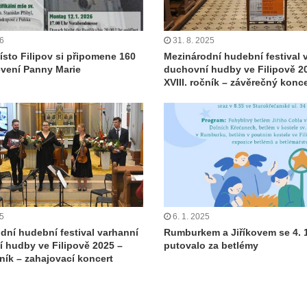
26
31. 8. 2025
ísto Filipov si připomene 160
Mezinárodní hudební festival 
jevení Panny Marie
duchovní hudby ve Filipově 2
XVIII. ročník – závěrečný konce
25
6. 1. 2025
dní hudební festival varhanní
Rumburkem a Jiříkovem se 4. 1
 hudby ve Filipově 2025 –
putovalo za betlémy
čník – zahajovací koncert