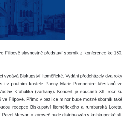
 ve Filipově slavnostně představí sborník z konference ke 150.
 vydává Biskupství litoměřické. Vydání předcházely dva roky
nosti v poutním kostele Panny Marie Pomocnice křesťanů ve
áclav Krahulíka (varhany). Koncert je součástí XII. ročníku
 ve Filipově. Přímo v bazilice minor bude možné sborník také
budou recepce Biskupství litoměřického a rumburská Loreta.
í Pavel Mervart a zároveň bude distribuován v knihkupecké síti