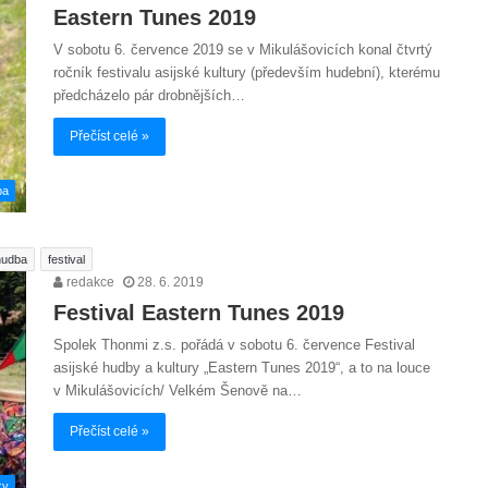
Eastern Tunes 2019
V sobotu 6. července 2019 se v Mikulášovicích konal čtvrtý
ročník festivalu asijské kultury (především hudební), kterému
předcházelo pár drobnějších…
Přečíst celé »
ba
hudba
festival
redakce
28. 6. 2019
Festival Eastern Tunes 2019
Spolek Thonmi z.s. pořádá v sobotu 6. července Festival
asijské hudby a kultury „Eastern Tunes 2019“, a to na louce
v Mikulášovicích/ Velkém Šenově na…
Přečíst celé »
ky