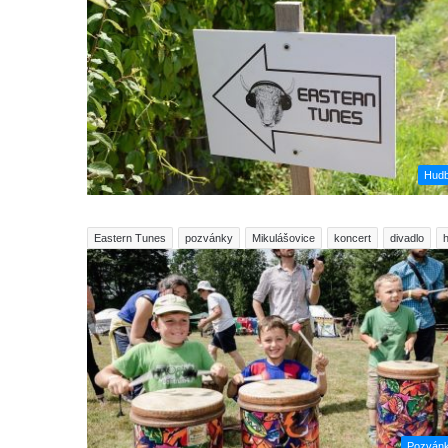
Hud
Eastern Tunes
pozvánky
Mikulášovice
koncert
divadlo
Pozván