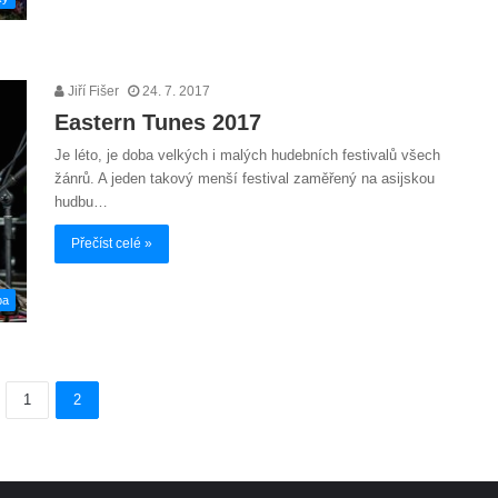
Jiří Fišer
24. 7. 2017
Eastern Tunes 2017
Je léto, je doba velkých i malých hudebních festivalů všech
žánrů. A jeden takový menší festival zaměřený na asijskou
hudbu…
Přečíst celé »
ba
1
2