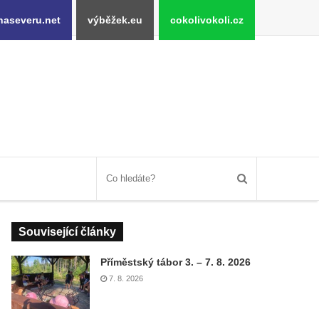
naseveru.net
výběžek.eu
cokolivokoli.cz
Související články
Příměstský tábor 3. – 7. 8. 2026
7. 8. 2026