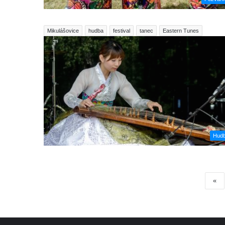
Mikulášovice
hudba
festival
tanec
Eastern Tunes
Hud
«