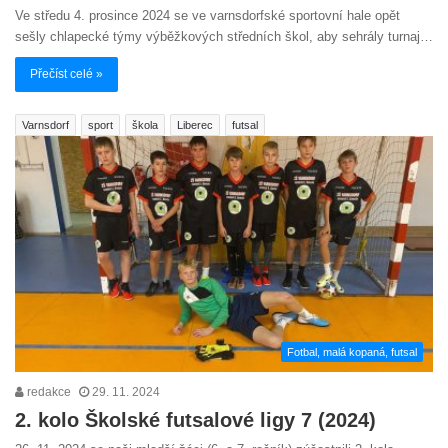
Ve středu 4. prosince 2024 se ve varnsdorfské sportovní hale opět
sešly chlapecké týmy výběžkových středních škol, aby sehrály turnaj…
Přečíst celé »
Varnsdorf
sport
škola
Liberec
futsal
Fotbal, malá kopaná, futsal
redakce
29. 11. 2024
2. kolo Školské futsalové ligy 7 (2024)