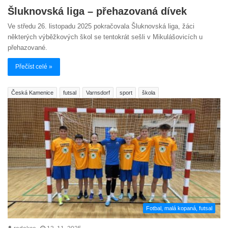
Šluknovská liga – přehazovaná dívek
Ve středu 26. listopadu 2025 pokračovala Šluknovská liga, žáci
některých výběžkových škol se tentokrát sešli v Mikulášovicích u
přehazované.
Přečíst celé »
Česká Kamenice
futsal
Varnsdorf
sport
škola
Fotbal, malá kopaná, futsal