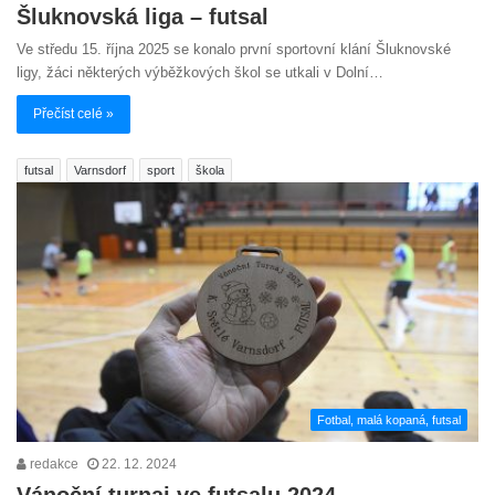
Šluknovská liga – futsal
Ve středu 15. října 2025 se konalo první sportovní klání Šluknovské
ligy, žáci některých výběžkových škol se utkali v Dolní…
Přečíst celé »
futsal
Varnsdorf
sport
škola
Fotbal, malá kopaná, futsal
redakce
22. 12. 2024