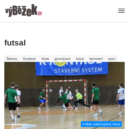
futsal
Šluknov
Rumburk
škola
gymnázium
futsal
Varnsdorf
sport
Fotbal, malá kopaná, futsal