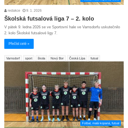
redakce
9. 1. 2026
Školská futsalová liga 7 – 2. kolo
V pátek 9. ledna 2026 se ve Sportovní hale ve Varnsdorfu uskutečnilo
2. kolo Školské futsalové ligy 7.
Přečíst celé »
Varnsdorf
sport
škola
Nový Bor
Česká Lípa
futsal
Fotbal, malá kopaná, futsal