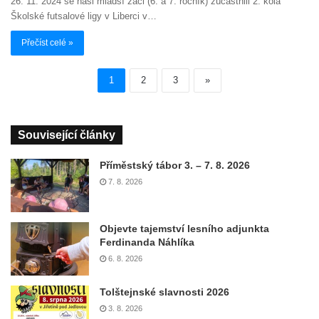
26. 11. 2024 se naši mladší žáci (6. a 7. ročník) zúčastnili 2. kola
Školské futsalové ligy v Liberci v…
Přečíst celé »
1
2
3
»
Související články
Příměstský tábor 3. – 7. 8. 2026
7. 8. 2026
Objevte tajemství lesního adjunkta
Ferdinanda Náhlíka
6. 8. 2026
Tolštejnské slavnosti 2026
3. 8. 2026