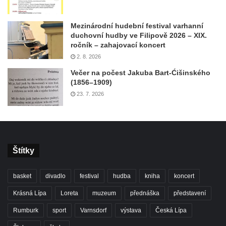
Mezinárodní hudební festival varhanní
duchovní hudby ve Filipově 2026 – XIX.
ročník – zahajovací koncert
2. 8. 2026
Večer na počest Jakuba Bart-Ćišinského
(1856–1909)
23. 7. 2026
Štítky
basket
divadlo
festival
hudba
kniha
koncert
Krásná Lípa
Loreta
muzeum
přednáška
představení
Rumburk
sport
Varnsdorf
výstava
Česká Lípa