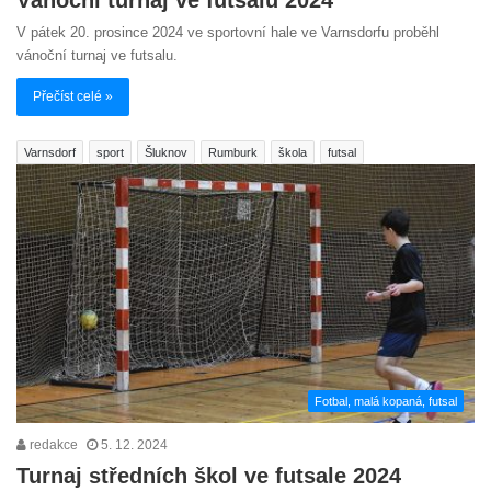
Vánoční turnaj ve futsalu 2024
V pátek 20. prosince 2024 ve sportovní hale ve Varnsdorfu proběhl
vánoční turnaj ve futsalu.
Přečíst celé »
Varnsdorf
sport
Šluknov
Rumburk
škola
futsal
Fotbal, malá kopaná, futsal
redakce
5. 12. 2024
Turnaj středních škol ve futsale 2024