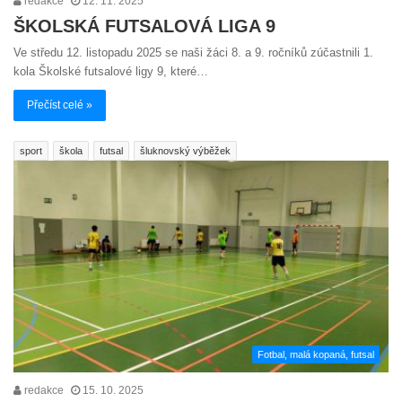
redakce
12. 11. 2025
ŠKOLSKÁ FUTSALOVÁ LIGA 9
Ve středu 12. listopadu 2025 se naši žáci 8. a 9. ročníků zúčastnili 1.
kola Školské futsalové ligy 9, které…
Přečíst celé »
sport
škola
futsal
šluknovský výběžek
Fotbal, malá kopaná, futsal
redakce
15. 10. 2025