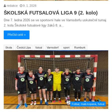
redakce
9. 1. 2026
ŠKOLSKÁ FUTSALOVÁ LIGA 9 (2. kolo)
Dne 7. ledna 2026 se ve sportovní hale ve Varnsdorfu uskutečnil turnaj
2. kola Školské futsalové ligy žáků 8. a…
Přečíst celé »
škola
Česká Lípa
futsal
Varnsdorf
sport
Rumburk
Fotbal, malá kopaná, futsal