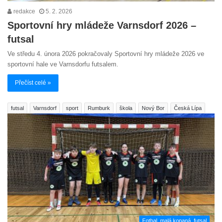
redakce
5. 2. 2026
Sportovní hry mládeže Varnsdorf 2026 –
futsal
Ve středu 4. února 2026 pokračovaly Sportovní hry mládeže 2026 ve
sportovní hale ve Varnsdorfu futsalem.
Přečíst celé »
futsal
Varnsdorf
sport
Rumburk
škola
Nový Bor
Česká Lípa
Fotbal, malá kopaná, futsal