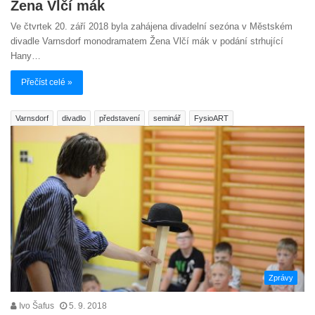
Žena Vlčí mák
Ve čtvrtek 20. září 2018 byla zahájena divadelní sezóna v Městském
divadle Varnsdorf monodramatem Žena Vlčí mák v podání strhující
Hany…
Přečíst celé »
Varnsdorf
divadlo
představení
seminář
FysioART
Zprávy
Ivo Šafus
5. 9. 2018