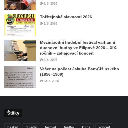
6. 8. 2026
Tolštejnské slavnosti 2026
3. 8. 2026
Mezinárodní hudební festival varhanní
duchovní hudby ve Filipově 2026 – XIX.
ročník – zahajovací koncert
2. 8. 2026
Večer na počest Jakuba Bart-Ćišinského
(1856–1909)
23. 7. 2026
Štítky
basket
divadlo
festival
hudba
kniha
koncert