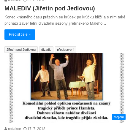
redakce
22. 8. 2018
MALEDIV (Jiřetín pod Jedlovou)
Konec krásného času prázdnin se krůček po krůčku blíží a s ním také
přichází závěr letní divadelní sezony jiřetínského Malého…
Přečíst celé »
Jiřetín pod Jedlovou
divadlo
představení
Mejlem
redakce
17. 7. 2018