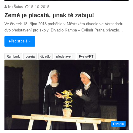
Ivo Šafus
18. 10. 2018
Země je placatá, jinak tě zabiju!
Ve čtvrtek 18. října 2018 proběhlo v Městském divadle ve Varnsdorfu
dvojpředstavení pro školy, Divadlo Kampa – Cylindr Praha přivezlo…
Přečíst celé »
Rumburk
Loreta
divadlo
představení
FysioART
Divadlo