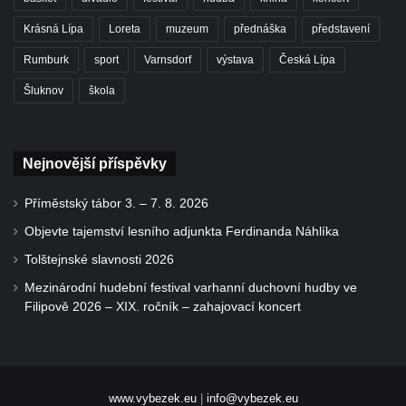
Krásná Lípa
Loreta
muzeum
přednáška
představení
Rumburk
sport
Varnsdorf
výstava
Česká Lípa
Šluknov
škola
Nejnovější příspěvky
Příměstský tábor 3. – 7. 8. 2026
Objevte tajemství lesního adjunkta Ferdinanda Náhlíka
Tolštejnské slavnosti 2026
Mezinárodní hudební festival varhanní duchovní hudby ve
Filipově 2026 – XIX. ročník – zahajovací koncert
www.vybezek.eu
|
info@vybezek.eu