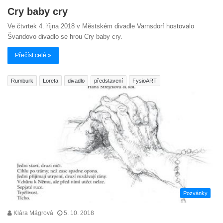
Cry baby cry
Ve čtvrtek 4. října 2018 v Městském divadle Varnsdorf hostovalo
Švandovo divadlo se hrou Cry baby cry.
Přečíst celé »
Rumburk
Loreta
divadlo
představení
FysioART
Pozvánky
Klára Mágrová
5. 10. 2018