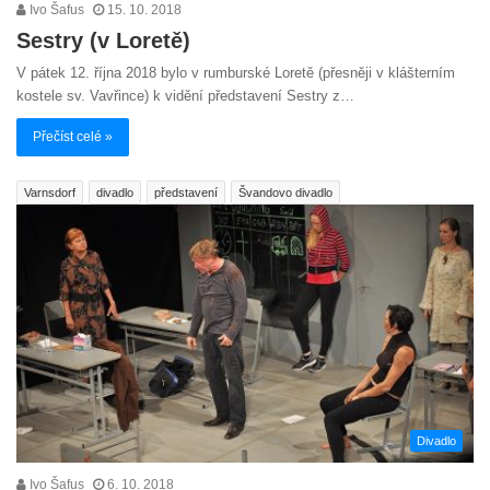
Ivo Šafus
15. 10. 2018
Sestry (v Loretě)
V pátek 12. října 2018 bylo v rumburské Loretě (přesněji v klášterním
kostele sv. Vavřince) k vidění představení Sestry z…
Přečíst celé »
Varnsdorf
divadlo
představení
Švandovo divadlo
Divadlo
Ivo Šafus
6. 10. 2018