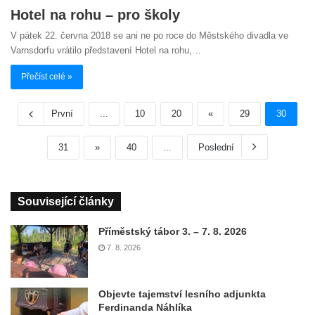
Hotel na rohu – pro školy
V pátek 22. června 2018 se ani ne po roce do Městského divadla ve
Varnsdorfu vrátilo představení Hotel na rohu,…
Přečíst celé »
První
...
10
20
«
29
30
31
»
40
...
Poslední
Související články
Příměstský tábor 3. – 7. 8. 2026
7. 8. 2026
Objevte tajemství lesního adjunkta
Ferdinanda Náhlíka