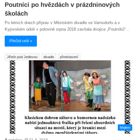
Poutníci po hvězdách v prázdninových
školách
Po letních dnech příprav v Městském divadle ve Varnsdorfu a v
Kyjovském údolí v polovině srpna 2018 zavítala dvojice „Poutníků“…
Přečíst celé »
Jiřetín pod Jedlovou
divadlo
představení
Mejlem