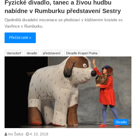
Fyzické divadlo, tanec a živou hudbu
nabídne v Rumburku představení Sestry
Ojedinělá divadelní inscenace se představí v klášterním kostele sv.
Vavřince v Rumburku.
Přečíst celé »
Varnsdorf
divadlo
představení
Divadlo Krapet Praha
Divadlo
Ivo Šafus
4. 10. 2018