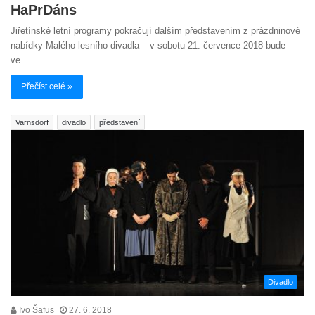
HaPrDáns
Jiřetínské letní programy pokračují dalším představením z prázdninové
nabídky Malého lesního divadla – v sobotu 21. července 2018 bude
ve…
Přečíst celé »
Varnsdorf
divadlo
představení
Divadlo
Ivo Šafus
27. 6. 2018