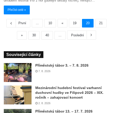
divadelní festival Vítr z hor (jubilejní desátý ročník), věnující…
Přečíst celé »
První
...
10
«
19
20
21
»
30
40
...
Poslední
Související články
Příměstský tábor 3. – 7. 8. 2026
7. 8. 2026
Mezinárodní hudební festival varhanní
duchovní hudby ve Filipově 2026 – XIX.
ročník – zahajovací koncert
2. 8. 2026
Příměstský tábor 13. – 17. 7. 2026