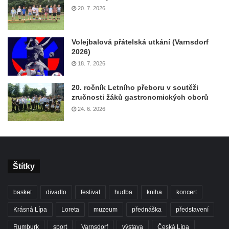
20. 7. 2026
Volejbalová přátelská utkání (Varnsdorf
2026)
18. 7. 2026
20. ročník Letního přeboru v soutěži
zručnosti žáků gastronomických oborů
24. 6. 2026
Štítky
basket
divadlo
festival
hudba
kniha
koncert
Krásná Lípa
Loreta
muzeum
přednáška
představení
Rumburk
sport
Varnsdorf
výstava
Česká Lípa