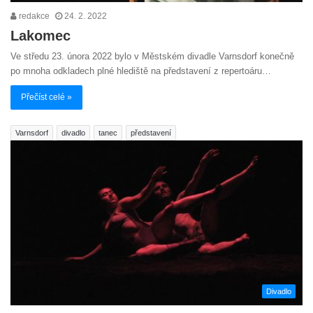
redakce
24. 2. 2022
Lakomec
Ve středu 23. února 2022 bylo v Městském divadle Varnsdorf konečně
po mnoha odkladech plné hlediště na představení z repertoáru…
Přečíst celé »
Varnsdorf
divadlo
tanec
představení
Divadlo