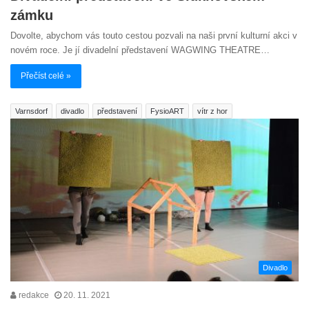
zámku
Dovolte, abychom vás touto cestou pozvali na naši první kulturní akci v
novém roce. Je jí divadelní představení WAGWING THEATRE…
Přečíst celé »
Varnsdorf
divadlo
představení
FysioART
vítr z hor
Divadlo
redakce
20. 11. 2021