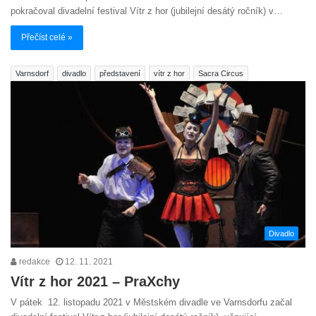
pokračoval divadelní festival Vítr z hor (jubilejní desátý ročník) v…
Přečíst celé »
Varnsdorf
divadlo
představení
vítr z hor
Sacra Circus
Divadlo
redakce
12. 11. 2021
Vítr z hor 2021 – PraXchy
V pátek 12. listopadu 2021 v Městském divadle ve Varnsdorfu začal