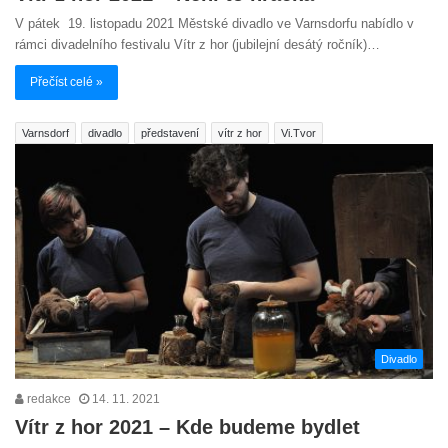
V pátek 19. listopadu 2021 Městské divadlo ve Varnsdorfu nabídlo v
rámci divadelního festivalu Vítr z hor (jubilejní desátý ročník)…
Přečíst celé »
Varnsdorf
divadlo
představení
vítr z hor
Vi.Tvor
Divadlo
redakce
14. 11. 2021
Vítr z hor 2021 – Kde budeme bydlet