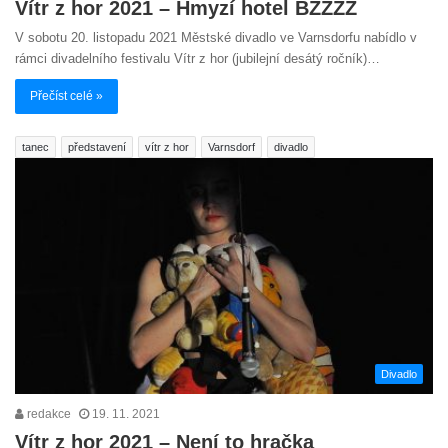
Vítr z hor 2021 – Hmyzí hotel BZZZZ
V sobotu 20. listopadu 2021 Městské divadlo ve Varnsdorfu nabídlo v
rámci divadelního festivalu Vítr z hor (jubilejní desátý ročník)…
Přečíst celé »
tanec
představení
vítr z hor
Varnsdorf
divadlo
Divadlo
redakce
19. 11. 2021
Vítr z hor 2021 – Není to hračka