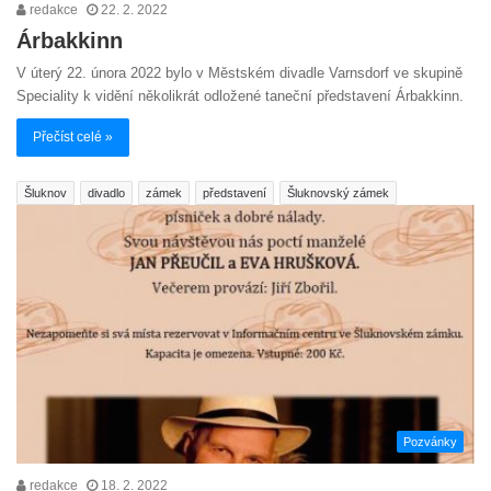
redakce
22. 2. 2022
Árbakkinn
V úterý 22. února 2022 bylo v Městském divadle Varnsdorf ve skupině
Speciality k vidění několikrát odložené taneční představení Árbakkinn.
Přečíst celé »
Šluknov
divadlo
zámek
představení
Šluknovský zámek
Pozvánky
redakce
18. 2. 2022