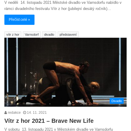
V neděli 14. listopadu 2021 Městské divadlo ve Varnsdorfu nabídlo v
rámci divadelního festivalu Vítr z hor (jubilejní desátý ročník)…
Přečíst celé »
vítr z hor
Varnsdorf
divadlo
představení
Divadlo
redakce
14. 11. 2021
Vítr z hor 2021 – Brave New Life
V sobotu 13. listopadu 2021 v Městském divadle ve Varnsdorfu