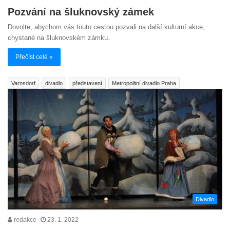
Pozvání na šluknovský zámek
Dovolte, abychom vás touto cestou pozvali na další kulturní akce,
chystané na šluknovském zámku.
Přečíst celé »
Varnsdorf
divadlo
představení
Metropolitní divadlo Praha
Divadlo
redakce
23. 1. 2022