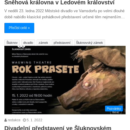
Sněhová královna v Ledovém království
V neděli 23. ledna 2022 Městské divadlo ve Varnsdorfu po velmi dlouhé
době nabídlo klasické pohádkové představení určené těm nejmenším…
Přečíst celé »
Šluknov
divadlo
zámek
představení
Šluknovský zámek
Pozvánky
redakce
5. 1. 2022
Divadelní představení ve Šluknovském