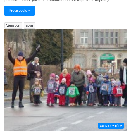
Přečíst celé »
Varnsdorf
sport
Sedy lehy běhy