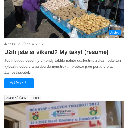
Archiv
redakce
23. 4. 2012
Užili jste si víkend? My taky! (resume)
Jestli budou všechny víkendy takhle nabité událostmi, založí redaktoři
výběžku odbory a půjdou demonstrovat, protože jsou pořád v práci.
Zaměstnavatel…
Přečíst celé »
Staré Křečany
sport