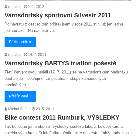
redakce
1. 1. 2012
Varnsdorfský sportovní Silvestr 2011
Po návratu z cest (o tom příště) jsem v roce 2011 stihl už jen jednu
jedinou akci. Na náměstí ve…
Přečíst celé »
redakce
14. 7. 2011
Varnsdorfský BARTYS triatlon pošesté
Třetí červencovou neděli (17. 7. 2011) se na varnsdorfském Mašíňáku
opět sejde – doufejme, že početná – skupinka nadšených
krvelačných…
Přečíst celé »
Michal Šafus
23. 5. 2011
Bike contest 2011 Rumburk, VÝSLEDKY
Tak konečně jsme obdrželi výsledky soutěže bikerů, koloběžkářů a
kolečkových bruslařů letošního ročníku bike contestu. Takže tady jsou