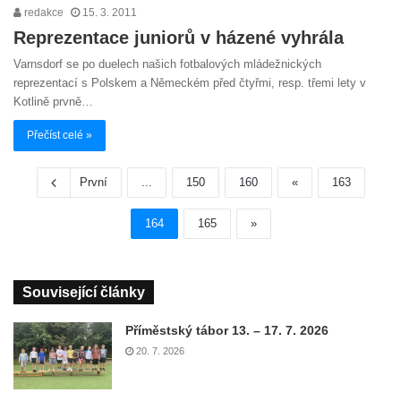
redakce
15. 3. 2011
Reprezentace juniorů v házené vyhrála
Varnsdorf se po duelech našich fotbalových mládežnických
reprezentací s Polskem a Německém před čtyřmi, resp. třemi lety v
Kotlině prvně…
Přečíst celé »
První
...
150
160
«
163
164
165
»
Související články
Příměstský tábor 13. – 17. 7. 2026
20. 7. 2026