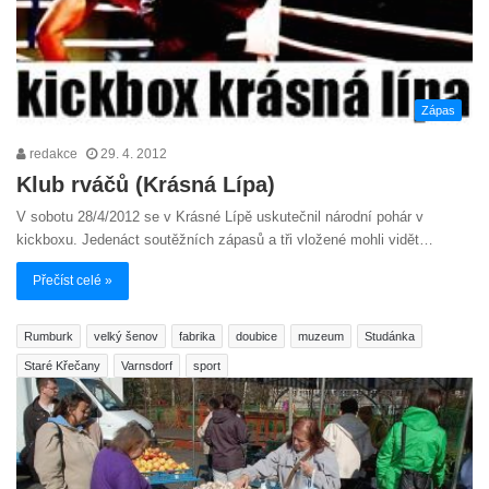
Zápas
redakce
29. 4. 2012
Klub rváčů (Krásná Lípa)
V sobotu 28/4/2012 se v Krásné Lípě uskutečnil národní pohár v
kickboxu. Jedenáct soutěžních zápasů a tři vložené mohli vidět…
Přečíst celé »
Rumburk
velký šenov
fabrika
doubice
muzeum
Studánka
Staré Křečany
Varnsdorf
sport