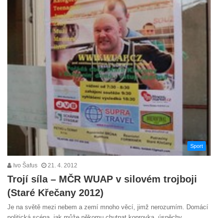
Sport
Ivo Šafus
21. 4. 2012
Trojí síla – MČR WUAP v silovém trojboji
(Staré Křečany 2012)
Je na světě mezi nebem a zemí mnoho věcí, jimž nerozumím. Domácí
politická scéna, jak může někomu chutnat koprovka, úspěchy…