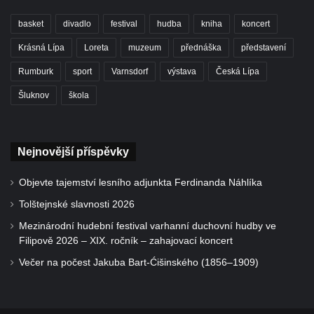
basket
divadlo
festival
hudba
kniha
koncert
Krásná Lípa
Loreta
muzeum
přednáška
představení
Rumburk
sport
Varnsdorf
výstava
Česká Lípa
Šluknov
škola
Nejnovější příspěvky
Objevte tajemství lesního adjunkta Ferdinanda Náhlíka
Tolštejnské slavnosti 2026
Mezinárodní hudební festival varhanní duchovní hudby ve
Filipově 2026 – XIX. ročník – zahajovací koncert
Večer na počest Jakuba Bart-Ćišinského (1856–1909)