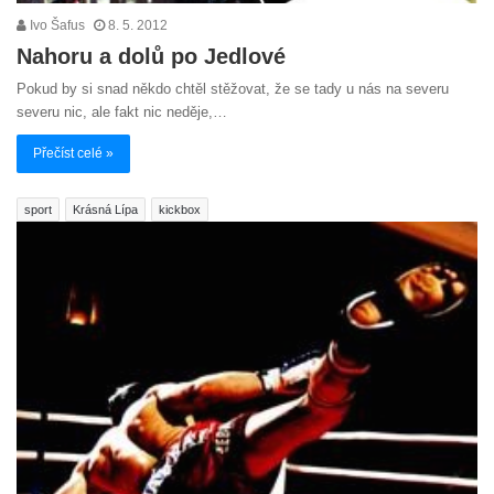
Ivo Šafus
8. 5. 2012
Nahoru a dolů po Jedlové
Pokud by si snad někdo chtěl stěžovat, že se tady u nás na severu
severu nic, ale fakt nic neděje,…
Přečíst celé »
sport
Krásná Lípa
kickbox