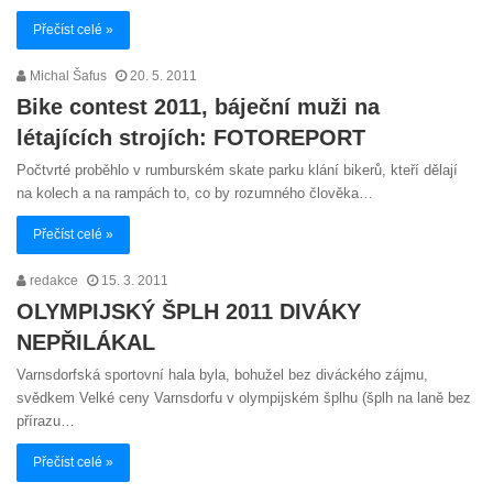
Přečíst celé »
Michal Šafus
20. 5. 2011
Bike contest 2011, báječní muži na
létajících strojích: FOTOREPORT
Počtvrté proběhlo v rumburském skate parku klání bikerů, kteří dělají
na kolech a na rampách to, co by rozumného člověka…
Přečíst celé »
redakce
15. 3. 2011
OLYMPIJSKÝ ŠPLH 2011 DIVÁKY
NEPŘILÁKAL
Varnsdorfská sportovní hala byla, bohužel bez diváckého zájmu,
svědkem Velké ceny Varnsdorfu v olympijském šplhu (šplh na laně bez
přírazu…
Přečíst celé »