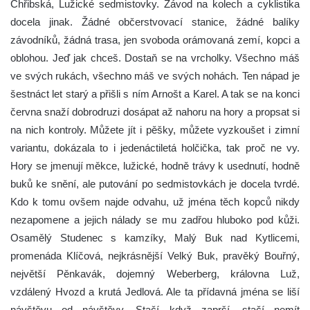
Chřibská, Lužické sedmistovky. Závod na kolech a cyklistika
docela jinak. Žádné občerstvovací stanice, žádné balíky
závodníků, žádná trasa, jen svoboda orámovaná zemí, kopci a
oblohou. Jeď jak chceš. Dostaň se na vrcholky. Všechno máš
ve svých rukách, všechno máš ve svých nohách. Ten nápad je
šestnáct let starý a přišli s ním Arnošt a Karel. A tak se na konci
června snaží dobrodruzi dosápat až nahoru na hory a propsat si
na nich kontroly. Můžete jít i pěšky, můžete vyzkoušet i zimní
variantu, dokázala to i jedenáctiletá holčička, tak proč ne vy.
Hory se jmenují měkce, lužické, hodně trávy k usednutí, hodně
buků ke snění, ale putování po sedmistovkách je docela tvrdé.
Kdo k tomu ovšem najde odvahu, už jména těch kopců nikdy
nezapomene a jejich nálady se mu zadřou hluboko pod kůži.
Osamělý Studenec s kamzíky, Malý Buk nad Kytlicemi,
promenáda Klíčová, nejkrásnější Velký Buk, pravěký Bouřný,
největší Pěnkavák, dojemný Weberberg, královna Luž,
vzdálený Hvozd a krutá Jedlová. Ale ta přídavná jména se liší
návštěvu od návštěvy. Stačí když zaprší, stačí nemít