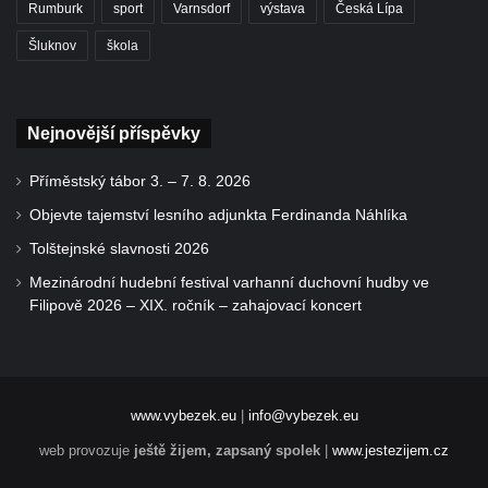
Rumburk
sport
Varnsdorf
výstava
Česká Lípa
Šluknov
škola
Nejnovější příspěvky
Příměstský tábor 3. – 7. 8. 2026
Objevte tajemství lesního adjunkta Ferdinanda Náhlíka
Tolštejnské slavnosti 2026
Mezinárodní hudební festival varhanní duchovní hudby ve
Filipově 2026 – XIX. ročník – zahajovací koncert
www.vybezek.eu
|
info@vybezek.eu
web provozuje
ještě žijem, zapsaný spolek
|
www.jestezijem.cz