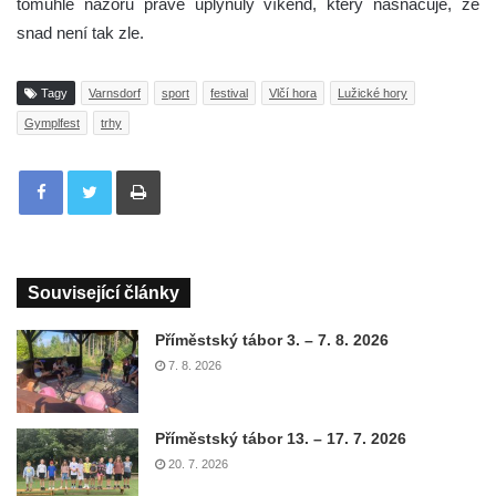
tomuhle názoru právě uplynulý víkend, který nasnačuje, že
snad není tak zle.
Tagy
Varnsdorf
sport
festival
Vlčí hora
Lužické hory
Gymplfest
trhy
Tisknout
Související články
Příměstský tábor 3. – 7. 8. 2026
7. 8. 2026
Příměstský tábor 13. – 17. 7. 2026
20. 7. 2026