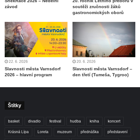
ŠnekRace 2026 – Nedělní
20. ročník Letního přeboru v
závod
soutěži zručnosti žáků
gastronomických oborů
22. 6. 2026
20. 6. 2026
Slavnosti města Varnsdorf
Slavnosti města Varnsdorf –
2026 – hlavní program
den třetí (Tumeša, Tygroo)
Štítky
basket
divadlo
festival
hudba
kniha
koncert
Krásná Lípa
Loreta
muzeum
přednáška
představení