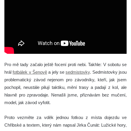
Pro mě tady začalo ještě focení proti nebi. Takhle: V sobotu se
hrál
fotbálek v Šenově
a jely se
sedmistovky
. Sedmistovky jsou
problematický závod nejenom pro závodníky, kteří, jak jsem
pochopil, neustále pilují taktiku, mění trasy a padají z kol, ale
hlavně pro zpravodaje. Nenašli jsme, přiznávám bez mučení,
model, jak závod vyfotit.
Proto vezměte za vděk jednou fotkou z místa dojezdu ve
Chřibské a textem, který nám napsal Jirka Čunát: Lužické hory,