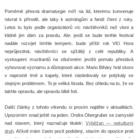
Poměrně přesná dramaturgie míří na lid, kterému konvenuje
návrat k přírodě, ale taky k astrologům a fandí čtení z ruky.
Letos tu bylo podle organizátorů víc návštěvníků než vloni a
klidně jim dám za pravdu. Ale: jestli se bude tenhle festival
nadále rozvíjet tímhle tempem, bude příští rok Vlčí Hora
neprůjezdná; návštěvníci se sjíždějí z celé republiky. A
vystoupení muzikantů na stlučeném jevišti pomalu přestává
vyhovovat významu a důstojnosti akce. Mario Biháry hrál skoro
v naprosté tmě a kapely, které následovaly se potýkaly se
stejným problémem. To je veliká škoda. Bez ohledu na to, že se
takhle opravdu, ale opravdu blbě fotí.
Další články z tohoto víkendu si prosím najděte v aktualitách.
Upozorním snad ještě na jeden. Ondra Obergruber se zamyslel
nad stavem, který naznačuje titulek:
Výběžan — nekulturní
druh
. Ačkoli mám často pocit podobný, stavím do opozice proti