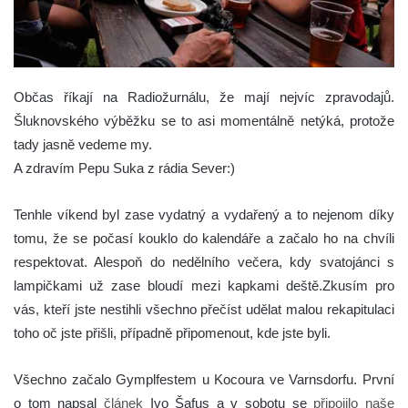
Občas říkají na Radiožurnálu, že mají nejvíc zpravodajů.
Šluknovského výběžku se to asi momentálně netýká, protože
tady jasně vedeme my.
A zdravím Pepu Suka z rádia Sever:)
Tenhle víkend byl zase vydatný a vydařený a to nejenom díky
tomu, že se počasí kouklo do kalendáře a začalo ho na chvíli
respektovat. Alespoň do nedělního večera, kdy svatojánci s
lampičkami už zase bloudí mezi kapkami deště.Zkusím pro
vás, kteří jste nestihli všechno přečíst udělat malou rekapitulaci
toho oč jste přišli, případně připomenout, kde jste byli.
Všechno začalo Gymplfestem u Kocoura ve Varnsdorfu. První
o tom napsal
článek
Ivo Šafus a v sobotu se
připojilo naše