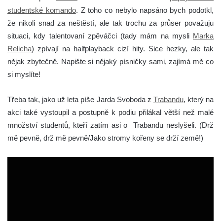
studentské komando
. Z toho co nebylo napsáno bych podotkl,
že nikoli snad za neštěstí, ale tak trochu za průser považuju
situaci, kdy talentovaní zpěváčci (tady mám na mysli
Marka
Relicha
) zpívají na halfplayback cizí hity. Sice hezky, ale tak
nějak zbytečně. Napište si nějaký písničky sami, zajímá mě co
si myslíte!
Třeba tak, jako už leta píše Jarda Svoboda z
Trabandu
, který na
akci také vystoupil a postupně k podiu přilákal větší než malé
množství studentů, kteří zatím asi o Trabandu neslyšeli. (Drž
mě pevně, drž mě pevně/Jako stromy kořeny se drží země!)