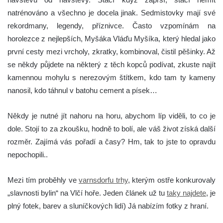
natrénováno a všechno je docela jinak. Sedmistovky mají své
rekordmany, legendy, příznivce. Často vzpomínám na
horolezce z nejlepších, Myšáka Vláďu Myšíka, který hledal jako
první cesty mezi vrcholy, zkratky, kombinoval, čistil pěšinky. Až
se někdy půjdete na některý z těch kopců podívat, zkuste najít
kamennou mohylu s nerezovým štítkem, kdo tam ty kameny
nanosil, kdo táhnul v batohu cement a písek…
Někdy je nutné jít nahoru na horu, abychom líp viděli, to co je
dole. Stojí to za zkoušku, hodně to bolí, ale váš život získá další
rozměr. Zajímá vás pořadí a časy? Hm, tak to jste to opravdu
nepochopili..
Mezi tím proběhly ve
varnsdorfu trhy
, kterým ostře konkurovaly
„slavnosti bylin“ na Vlčí hoře. Jeden článek už tu
taky najdete
, je
plný fotek, barev a sluníčkových lidí) Já nabízím fotky z hraní.