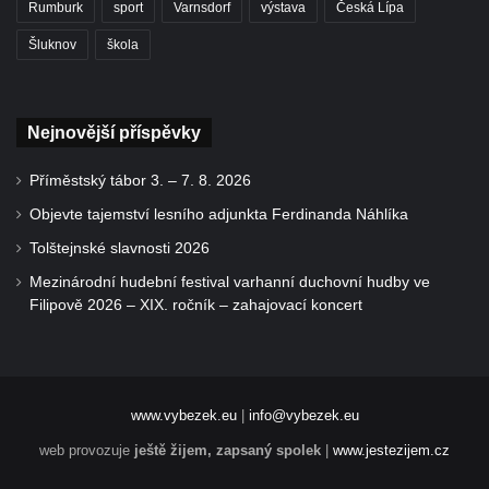
Rumburk
sport
Varnsdorf
výstava
Česká Lípa
Šluknov
škola
Nejnovější příspěvky
Příměstský tábor 3. – 7. 8. 2026
Objevte tajemství lesního adjunkta Ferdinanda Náhlíka
Tolštejnské slavnosti 2026
Mezinárodní hudební festival varhanní duchovní hudby ve
Filipově 2026 – XIX. ročník – zahajovací koncert
www.vybezek.eu
|
info@vybezek.eu
web provozuje
ještě žijem, zapsaný spolek
|
www.jestezijem.cz