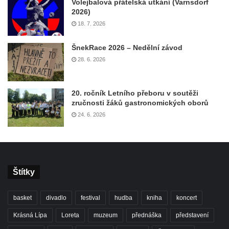
Volejbalová přátelská utkání (Varnsdorf
2026)
18. 7. 2026
ŠnekRace 2026 – Nedělní závod
28. 6. 2026
20. ročník Letního přeboru v soutěži
zručnosti žáků gastronomických oborů
24. 6. 2026
Štítky
basket
divadlo
festival
hudba
kniha
koncert
Krásná Lípa
Loreta
muzeum
přednáška
představení