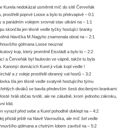
vce Kurela nedokázal usměrnit míč do sítě Červeňák
h, prostřelil poprvé Loose a bylo to překvapivě – 0:1
gy a parádním volejem srovnal stav utkání na – 1:1
pu skončila jen těsně vedle tyčky hostující branky
stěná hlavička M.Nagyho znamenala obrat na – 2:1
vyběhnuvšího gólmana Loose neuznal
utový kop, který proměnil Eisstädt a bylo to – 2:2
cí a Červeňák byl faulován ve vápně, takže tu byla
. Kanonýr domácích Kurel ji však kopl vedle !
rchář a z voleje prostřelil obranný val hostů – 3:2
lovka šla jen těsně vedle svatyně hostujícího týmu
rokřehlých diváků se bavila především šesti docílenými brankami
té hráli občas tvrdě, ale ne záludně, krom jednoho zákroku,
ní klid.
 vyrazil před sebe a Kurel pohodlně doklepl na – 4:2
j přistál ještě na hlavě Vavrouška, ale míč šel vedle
hnuvšího gólmana a chytrým lobem zavěsil na – 5:2