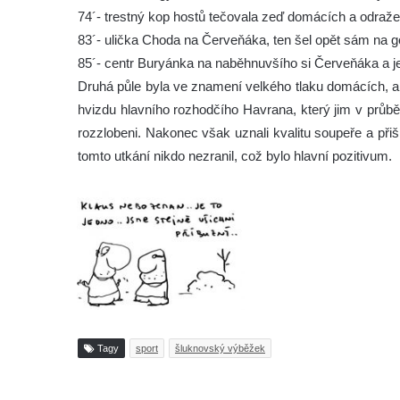
74´- trestný kop hostů tečovala zeď domácích a odražen
83´- ulička Choda na Červeňáka, ten šel opět sám na gól
85´- centr Buryánka na naběhnuvšího si Červeňáka a jeh
Druhá půle byla ve znamení velkého tlaku domácích, al
hvizdu hlavního rozhodčího Havrana, který jim v průbě
rozzlobeni. Nakonec však uznali kvalitu soupeře a př
tomto utkání nikdo nezranil, což bylo hlavní pozitivum.
Tagy
sport
šluknovský výběžek
Tisknout