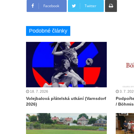
Facebook
Twitter
Podobné články
18. 7. 2026
3. 7. 20
Volejbalová přátelská utkání (Varnsdorf
Podpořte
2026)
/ Böhmis