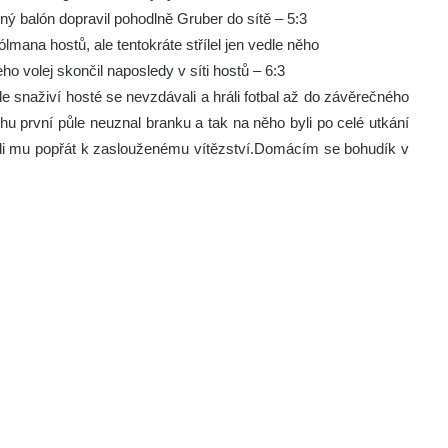
ý balón dopravil pohodlně Gruber do sítě – 5:3
mana hostů, ale tentokráte střílel jen vedle něho
o volej skončil naposledy v síti hostů – 6:3
e snaživí hosté se nevzdávali a hráli fotbal až do závěrečného
hu první půle neuznal branku a tak na něho byli po celé utkání
išli mu popřát k zaslouženému vítězství.Domácím se bohudík v