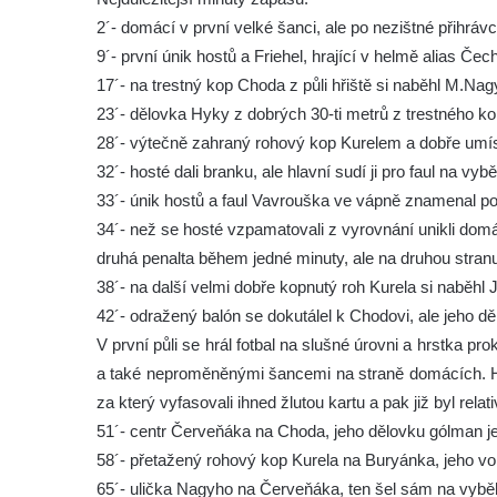
2´- domácí v první velké šanci, ale po nezištné přihrá
9´- první únik hostů a Friehel, hrající v helmě alias Čec
17´- na trestný kop Choda z půli hřiště si naběhl M.Na
23´- dělovka Hyky z dobrých 30-ti metrů z trestného ko
28´- výtečně zahraný rohový kop Kurelem a dobře umí
32´- hosté dali branku, ale hlavní sudí ji pro faul na 
33´- únik hostů a faul Vavrouška ve vápně znamenal pok
34´- než se hosté vzpamatovali z vyrovnání unikli domá
druhá penalta během jedné minuty, ale na druhou stranu
38´- na další velmi dobře kopnutý roh Kurela si naběhl Ji
42´- odražený balón se dokutálel k Chodovi, ale jeho dě
V první půli se hrál fotbal na slušné úrovni a hrstka p
a také neproměněnými šancemi na straně domácích. Hos
za který vyfasovali ihned žlutou kartu a pak již byl relativ
51´- centr Červeňáka na Choda, jeho dělovku gólman jen
58´- přetažený rohový kop Kurela na Buryánka, jeho vole
65´- ulička Nagyho na Červeňáka, ten šel sám na vybě