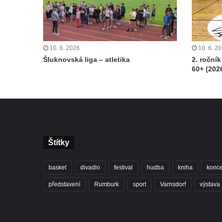
10. 6. 2026
10. 6. 2
Šluknovská liga – atletika
2. roční
60+ (202
Štítky
basket
divadlo
festival
hudba
kniha
konce
představení
Rumburk
sport
Varnsdorf
výstava