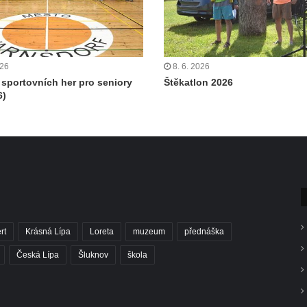
026
8. 6. 2026
k sportovních her pro seniory
Štěkatlon 2026
6)
rt
Krásná Lípa
Loreta
muzeum
přednáška
Česká Lípa
Šluknov
škola