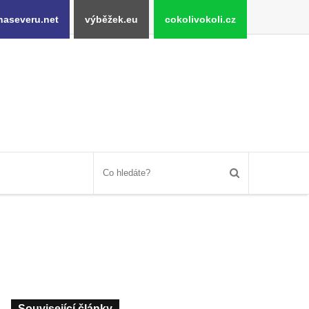
naseveru.net
výběžek.eu
cokolivokoli.cz
Související články