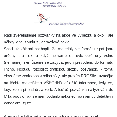
Rádi zveřejňujeme pozvánky na akce ve výběžku a okolí, ale
někdy je to, soudruzi, opravdové peklo.
Snad už všichni pochopili, že materiály ve formátu *.pdf jsou
určeny pro tisk, a když nemáme opravdu celé dny volno
(nemáme), nemůžeme se zabývat jejich převodem, do formátu
jiného. Nebudu rozebírat grafickou složku pozvánek, k tomu
chystáme workshop s odborníky, ale prosím PROSÍM, uvádějte
na těchto materiálech VŠECHNY důležité informace, tedy co,
kdy, kde a případně za kolik. A teď už pozvánka na lyžování do
Mikulášovic, jak se nám podařilo nakonec, po najmutí detektivní
kanceláře, zjistit.
A ještě dvě fotky, jako že se závodí na sněhu i bez sněhu: