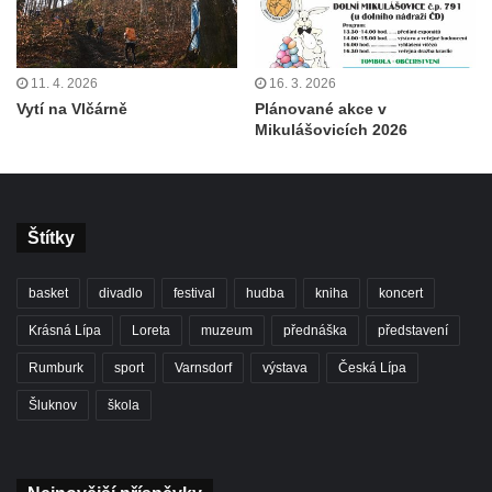
11. 4. 2026
16. 3. 2026
Vytí na Vlčárně
Plánované akce v
Mikulášovicích 2026
Štítky
basket
divadlo
festival
hudba
kniha
koncert
Krásná Lípa
Loreta
muzeum
přednáška
představení
Rumburk
sport
Varnsdorf
výstava
Česká Lípa
Šluknov
škola