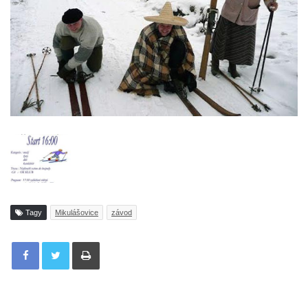
Tagy
Mikulášovice
závod
Tisknout