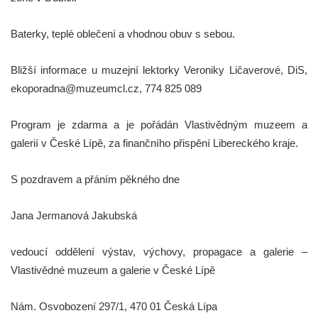
Baterky, teplé oblečení a vhodnou obuv s sebou.
Bližší informace u muzejní lektorky Veroniky Ličaverové, DiS,
ekoporadna@muzeumcl.cz, 774 825 089
Program je zdarma a je pořádán Vlastivědným muzeem a
galerií v České Lípě, za finančního přispění Libereckého kraje.
S pozdravem a přáním pěkného dne
Jana Jermanová Jakubská
vedoucí oddělení výstav, výchovy, propagace a galerie –
Vlastivědné muzeum a galerie v České Lípě
Nám. Osvobození 297/1, 470 01 Česká Lípa