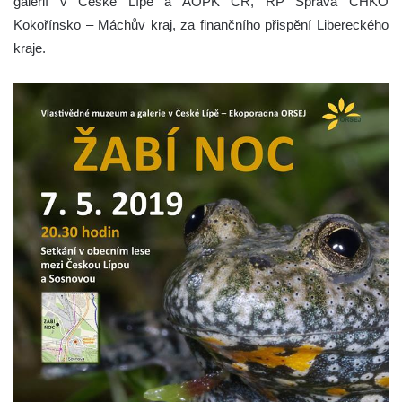
galerií v České Lípě a AOPK ČR, RP Správa CHKO
Kokořínsko – Máchův kraj, za finančního přispění Libereckého
kraje.