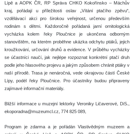
Lípě a AOPK ČR, RP Správa CHKO Kokořínsko – Máchův
kraj, pořádají u příležitosti oslav „Vítání ptačího zpěvu“,
vzdělávací akci pro širokou veřejnost, určenou především
rodinám s dětmi. Každoročně pořádaná jarní ornitologická
vycházka kolem řeky Ploučnice je ukončena odborným
stanovištěm, na kterém proběhne ukázka odchytu ptáků, jejich
kroužkování, určování druhů a evidence. V průběhu vycházky
se účastníci naučí, jak nejlépe rozpoznat konkrétní ptačí druh
podle jeho hlasového projevu a jakým způsobem chránit ptáky v
naší přírodě. Trasa je nenáročná, vede okrajovou částí České
Lípy, podél řeky Ploučnice. Pro účastníky budou připraveny
zajímavé informační materiály.
Bližší informace u muzejní lektorky Veroniky Ličaverové, DiS.,
ekoporadna@muzeumcl.cz, 774 825 089,
Program je zdarma a je pořádán Vlastivědným muzeem a