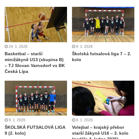
24. 1. 2026
9. 1. 2026
Basketbal – starší
Školská futsalová liga 7 – 2.
minižákyně U13 (skupina B)
kolo
– TJ Slovan Varnsdorf vs BK
Česká Lípa
9. 1. 2026
6. 1. 2026
ŠKOLSKÁ FUTSALOVÁ LIGA
Volejbal – krajský přebor
9 (2. kolo)
starší žákyně U16 – 3. kolo
(neděle 4. ledna 2026)