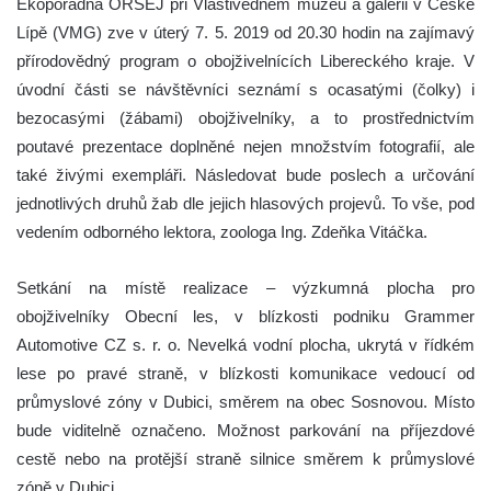
Ekoporadna ORSEJ při Vlastivědném muzeu a galerii v České
Lípě (VMG) zve v úterý 7. 5. 2019 od 20.30 hodin na zajímavý
přírodovědný program o obojživelnících Libereckého kraje. V
úvodní části se návštěvníci seznámí s ocasatými (čolky) i
bezocasými (žábami) obojživelníky, a to prostřednictvím
poutavé prezentace doplněné nejen množstvím fotografií, ale
také živými exempláři. Následovat bude poslech a určování
jednotlivých druhů žab dle jejich hlasových projevů. To vše, pod
vedením odborného lektora, zoologa Ing. Zdeňka Vitáčka.
Setkání na místě realizace – výzkumná plocha pro
obojživelníky Obecní les, v blízkosti podniku Grammer
Automotive CZ s. r. o. Nevelká vodní plocha, ukrytá v řídkém
lese po pravé straně, v blízkosti komunikace vedoucí od
průmyslové zóny v Dubici, směrem na obec Sosnovou. Místo
bude viditelně označeno. Možnost parkování na příjezdové
cestě nebo na protější straně silnice směrem k průmyslové
zóně v Dubici.