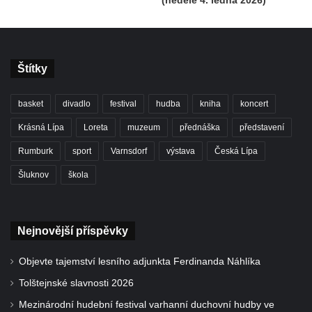
Štítky
basket
divadlo
festival
hudba
kniha
koncert
Krásná Lípa
Loreta
muzeum
přednáška
představení
Rumburk
sport
Varnsdorf
výstava
Česká Lípa
Šluknov
škola
Nejnovější příspěvky
Objevte tajemství lesního adjunkta Ferdinanda Náhlíka
Tolštejnské slavnosti 2026
Mezinárodní hudební festival varhanní duchovní hudby ve