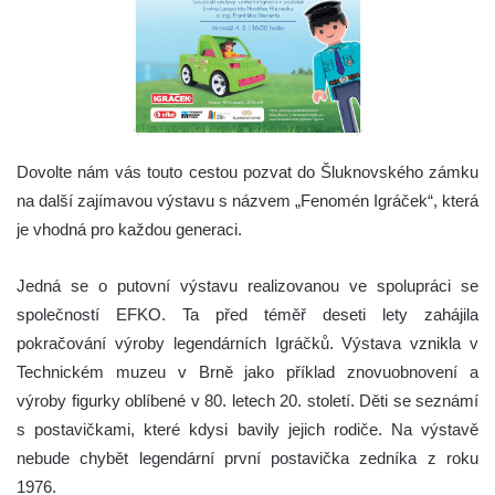
Dovolte nám vás touto cestou pozvat do Šluknovského zámku
na další zajímavou výstavu s názvem „Fenomén Igráček“, která
je vhodná pro každou generaci.
Jedná se o putovní výstavu realizovanou ve spolupráci se
společností EFKO. Ta před téměř deseti lety zahájila
pokračování výroby legendárních Igráčků. Výstava vznikla v
Technickém muzeu v Brně jako příklad znovuobnovení a
výroby figurky oblíbené v 80. letech 20. století. Děti se seznámí
s postavičkami, které kdysi bavily jejich rodiče. Na výstavě
nebude chybět legendární první postavička zedníka z roku
1976.