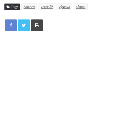
Tagy
Šluknov
vernisáž
výstava
zámek
Tisknout