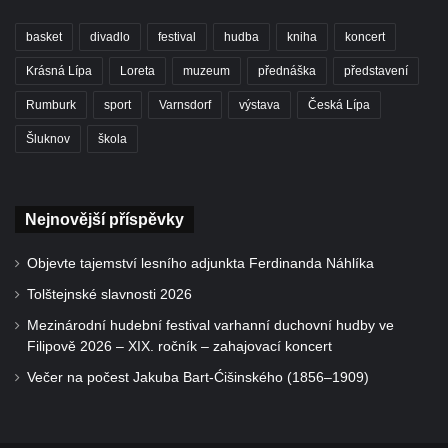
basket
divadlo
festival
hudba
kniha
koncert
Krásná Lípa
Loreta
muzeum
přednáška
představení
Rumburk
sport
Varnsdorf
výstava
Česká Lípa
Šluknov
škola
Nejnovější příspěvky
Objevte tajemství lesního adjunkta Ferdinanda Náhlíka
Tolštejnské slavnosti 2026
Mezinárodní hudební festival varhanní duchovní hudby ve
Filipově 2026 – XIX. ročník – zahajovací koncert
Večer na počest Jakuba Bart-Ćišinského (1856–1909)