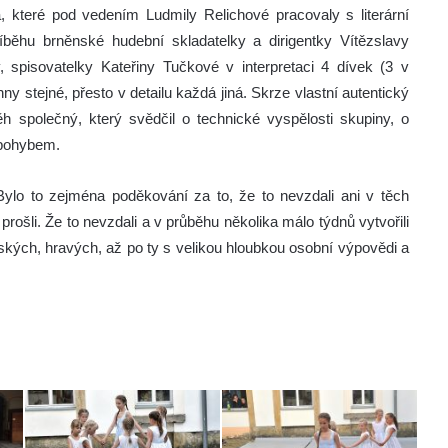
 které pod vedením Ludmily Relichové pracovaly s literární
říběhu brněnské hudební skladatelky a dirigentky Vítězslavy
 spisovatelky Kateřiny Tučkové v interpretaci 4 dívek (3 v
y stejné, přesto v detailu každá jiná. Skrze vlastní autentický
běh společný, který svědčil o technické vyspělosti skupiny, o
 pohybem.
Bylo to zejména poděkování za to, že to nevzdali ani v těch
rošli. Že to nevzdali a v průběhu několika málo týdnů vytvořili
tských, hravých, až po ty s velikou hloubkou osobní výpovědi a