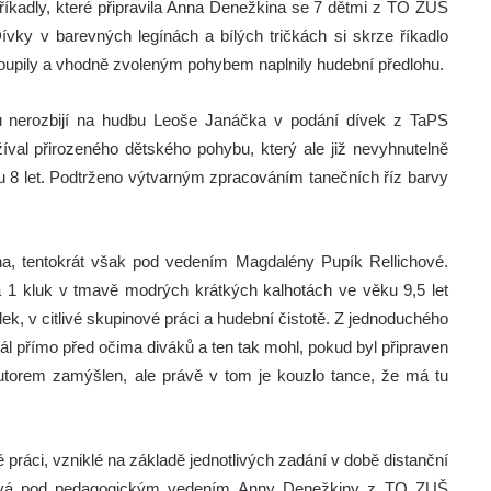
 říkadly, které připravila Anna Denežkina se 7 dětmi z TO ZUŠ
Dívky v barevných legínách a bílých tričkách si skrze říkadlo
 vstoupily a vhodně zvoleným pohybem naplnily hudební předlohu.
snů nerozbijí na hudbu Leoše Janáčka v podání dívek z TaPS
val přirozeného dětského pohybu, který ale již nevyhnutelně
ku 8 let. Podtrženo výtvarným zpracováním tanečních říz barvy
na, tentokrát však pod vedením Magdalény Pupík Rellichové.
 1 kluk v tmavě modrých krátkých kalhotách ve věku 9,5 let
k, v citlivé skupinové práci a hudební čistotě. Z jednoduchého
l přímo před očima diváků a ten tak mohl, pokud byl připraven
autorem zamýšlen, ale právě v tom je kouzlo tance, že má tu
é práci, vzniklé na základě jednotlivých zadání v době distanční
íková pod pedagogickým vedením Anny Denežkiny z TO ZUŠ