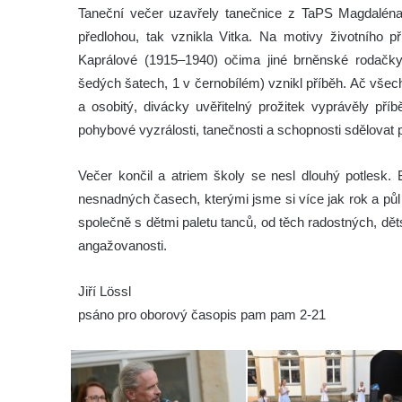
Taneční večer uzavřely tanečnice z TaPS Magdaléna,
předlohou, tak vznikla Vitka. Na motivy životního p
Kaprálové (1915–1940) očima jiné brněnské rodačky,
šedých šatech, 1 v černobílém) vznikl příběh. Ač všechn
a osobitý, divácky uvěřitelný prožitek vyprávěly pří
pohybové vyzrálosti, tanečnosti a schopnosti sdělovat
Večer končil a atriem školy se nesl dlouhý potlesk. 
nesnadných časech, kterými jsme si více jak rok a půl p
společně s dětmi paletu tanců, od těch radostných, dě
angažovanosti.
Jiří Lössl
psáno pro oborový časopis pam pam 2-21