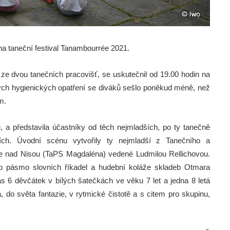
na taneční festival Tanambourrée 2021.
, ze dvou tanečních pracovišť, se uskutečnil od 19.00 hodin na
ých hygienických opatření se diváků sešlo poněkud méně, než
em.
a představila účastníky od těch nejmladších, po ty tanečně
iích. Úvodní scénu vytvořily ty nejmladší z Tanečního a
 nad Nisou (TaPS Magdaléna) vedené Ludmilou Rellichovou.
ylo pásmo slovních říkadel a hudební koláže skladeb Otmara
 6 děvčátek v bílých šatečkách ve věku 7 let a jedna 8 letá
 do světa fantazie, v rytmické čistotě a s citem pro skupinu,