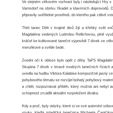
Ve stejném věkovém rozhraní byly i následující Hry s
Varnsdorf na sbírku říkadel a klavírních doprovodů. 
připravily uvěřitelné prostředí, do kterého pak citlivě
Třetí tanec Děti v krajině divů žijí a křehký svět 
Magdaléna vedených Ludmilou Rellichovou, plně využí
kráčel ke kultivované taneční výpovědi 7 dívek ve vě
meruňkové a světle šedé.
Zvedni oči k obloze bylo opět z dílny TaPS Magdalé
Skupina 7 dívek v tmavě modrých tanečních řízách a
uvedla na hudbu Viktora Kalabise kompozičně jasný cele
pohybového tématu se rozvíjel bohatý pohybový materiá
a chtěl, rozpoznávat příběh, který možná ani nebyl 
schopnost zrcadlit aktuální rozpoložení diváka.
Kdy a proč, byly otázky, které si ve své autorské sólov
výuky, kladla mladičká tanečnice Michaela Čapič