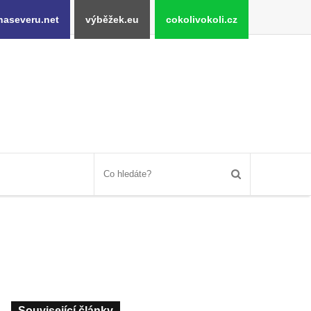
naseveru.net
výběžek.eu
cokolivokoli.cz
Související články