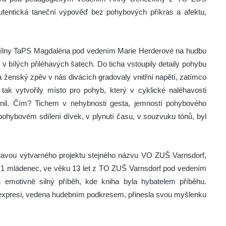
utentická taneční výpověď bez pohybových příkras a afektu,
 dílny TaPS Magdaléna pod vedením Marie Herderové na hudbu
v bílých přiléhavých šatech. Do ticha vstoupily detaily pohybu
a ženský zpěv v nás divácích gradovaly vnitřní napětí, zatímco
tak vytvořily místo pro pohyb, který v cyklické naléhavosti
lnil. Čím? Tichem v nehybnosti gesta, jemností pohybového
 a pohybovém sdílení dívek, v plynutí času, v souzvuku tónů, byl
ýstavou výtvarného projektu stejného názvu VO ZUŠ Varnsdorf,
a 1 mládenec, ve věku 13 let z TO ZUŠ Varnsdorf pod vedením
emotivně silný příběh, kde kniha byla hybatelem příběhu.
expresi, vedena hudebním podkresem, přinesla svou myšlenku