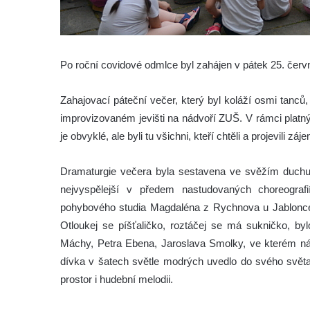
Po roční covidové odmlce byl zahájen v pátek 25. červ
Zahajovací páteční večer, který byl koláží osmi tanců
improvizovaném jevišti na nádvoří ZUŠ. V rámci platn
je obvyklé, ale byli tu všichni, kteří chtěli a projevili záj
Dramaturgie večera byla sestavena ve svěžím duchu, 
nejvyspělejší v předem nastudovaných choreograf
pohybového studia Magdaléna z Rychnova u Jablonce
Otloukej se píšťaličko, roztáčej se má sukničko, b
Máchy, Petra Ebena, Jaroslava Smolky, ve kterém nás
dívka v šatech světle modrých uvedlo do svého světa,
prostor i hudební melodii.