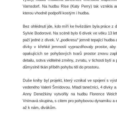
Varnsdorf. Na hudbu Rise (Katy Perry) tak vznikla a
kterou vhodně podpořil kostým i hudba.
Bez ohlédnutí jde, kdo míří ke hvězdám byla práce z
Sylvie Bodorové. Na scéně bylo 6 dívek ve věku 13 let 
paží jedné z dívek. V „podkresu“ jemně tepající hudba 
dívky v křehké jemnosti vyprazdňovaly prostor, aby 
opakujících se pohybových tvarů prostor znovu zap
detailu, sotva viditelné změny, zvratu, v tichosti bytí
důmyslně tkán příběh pohybu těl do prostoru.
Duše knihy byl projekt, který vznikal ve spojení s v
vedeného Valerií Šmídovou. Mladí tanečníci, 4 dívky 
Anny Denežkiny vytvořily na hudbu Florence Weich 
Vnímavá skupina, s citem pro pohybovou dynamiku a 
až k nám, divákům.