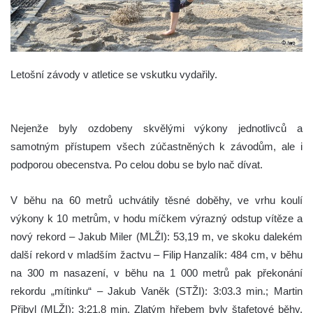
Letošní závody v atletice se vskutku vydařily.
Nejenže byly ozdobeny skvělými výkony jednotlivců a
samotným přístupem všech zúčastněných k závodům, ale i
podporou obecenstva. Po celou dobu se bylo nač dívat.
V běhu na 60 metrů uchvátily těsné doběhy, ve vrhu koulí
výkony k 10 metrům, v hodu míčkem výrazný odstup vítěze a
nový rekord – Jakub Miler (MLŽI): 53,19 m, ve skoku dalekém
další rekord v mladším žactvu – Filip Hanzalík: 484 cm, v běhu
na 300 m nasazení, v běhu na 1 000 metrů pak překonání
rekordu „mítinku“ – Jakub Vaněk (STŽI): 3:03.3 min.; Martin
Přibyl (MLŽI): 3:21,8 min. Zlatým hřebem byly štafetové běhy,