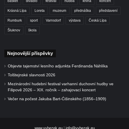
basket
divadlo
festival
hudba
kniha
koncert
Krásná Lípa
Loreta
muzeum
přednáška
představení
Rumburk
sport
Varnsdorf
výstava
Česká Lípa
Šluknov
škola
Nejnovější příspěvky
Objevte tajemství lesního adjunkta Ferdinanda Náhlíka
Tolštejnské slavnosti 2026
Mezinárodní hudební festival varhanní duchovní hudby ve
Filipově 2026 – XIX. ročník – zahajovací koncert
Večer na počest Jakuba Bart-Ćišinského (1856–1909)
www.vybezek.eu
|
info@vybezek.eu