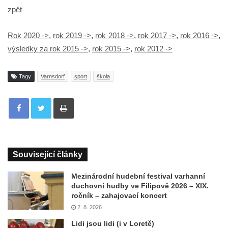
zpět
Rok 2020 ->
,
rok 2019 ->
,
rok 2018 ->
,
rok 2017 ->
,
rok 2016 ->
,
výsledky za rok 2015 ->
,
rok 2015 ->
,
rok 2012 ->
Tagy
Varnsdorf
sport
škola
Tisknout
Související články
Mezinárodní hudební festival varhanní
duchovní hudby ve Filipově 2026 – XIX.
ročník – zahajovací koncert
2. 8. 2026
Lidi jsou lidi (i v Loretě)