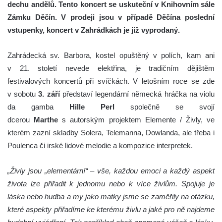
dechu andělů. Tento koncert se uskuteční v Knihovním sále
Zámku Děčín. V prodeji jsou v případě Děčína poslední
vstupenky, koncert v Zahrádkách je již vyprodaný.
Zahrádecká sv. Barbora, kostel opuštěný v polích, kam ani
v 21. století nevede elektřina, je tradičním dějištěm
festivalových koncertů při svíčkách. V letošním roce se zde
v sobotu
3. září
představí legendární německá hráčka na violu
da gamba
Hille Perl
společně se svojí
dcerou
Marthe
s autorským projektem Elemente / Živly, ve
kterém zazní skladby Solera, Telemanna, Dowlanda, ale třeba i
Poulenca či irské lidové melodie a kompozice interpretek.
„Živly jsou „elementární“ – vše, každou emoci a každý aspekt
života lze přiřadit k jednomu nebo k více živlům. Spojuje je
láska nebo hudba a my jako matky jsme se zaměřily na otázku,
které aspekty přiřadíme ke kterému živlu a jaké pro ně najdeme