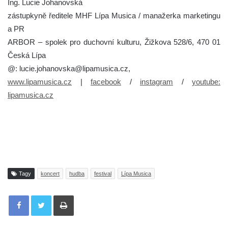
Ing. Lucie Johanovská
zástupkyně ředitele MHF Lípa Musica / manažerka marketingu
a PR
ARBOR – spolek pro duchovní kulturu, Žižkova 528/6, 470 01
Česká Lípa
@: lucie.johanovska@lipamusica.cz,
www.lipamusica.cz
|
facebook
/
instagram
/
youtube:
lipamusica.cz
Tagy
koncert
hudba
festival
Lípa Musica
Tisknout