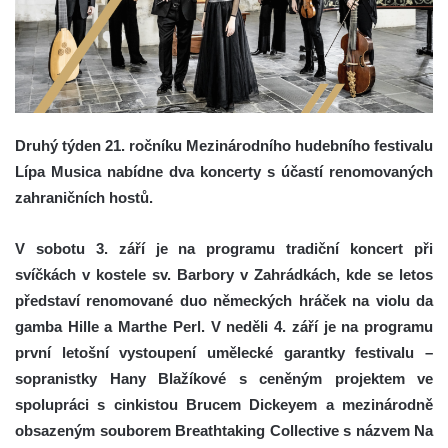
Druhý týden 21. ročníku Mezinárodního hudebního festivalu
Lípa Musica nabídne dva koncerty s účastí renomovaných
zahraničních hostů.
V sobotu 3. září je na programu tradiční koncert při
svíčkách v kostele sv. Barbory v Zahrádkách, kde se letos
představí renomované duo německých hráček na violu da
gamba Hille a Marthe Perl. V neděli 4. září je na programu
první letošní vystoupení umělecké garantky festivalu –
sopranistky Hany Blažíkové s ceněným projektem ve
spolupráci s cinkistou Brucem Dickeyem a mezinárodně
obsazeným souborem Breathtaking Collective s názvem Na