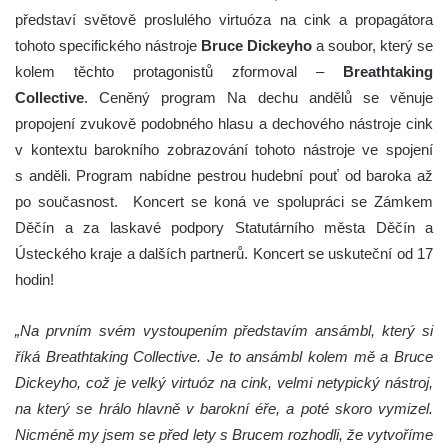
představí světově proslulého virtuóza na cink a propagátora
tohoto specifického nástroje
Bruce Dickeyho
a soubor, který se
kolem těchto protagonistů zformoval –
Breathtaking
Collective
. Ceněný program Na dechu andělů se věnuje
propojení zvukově podobného hlasu a dechového nástroje cink
v kontextu barokního zobrazování tohoto nástroje ve spojení
s anděli. Program nabídne pestrou hudební pouť od baroka až
po současnost. Koncert se koná ve spolupráci se Zámkem
Děčín a za laskavé podpory Statutárního města Děčín a
Ústeckého kraje a dalších partnerů. Koncert se uskuteční od 17
hodin!
„Na prvním svém vystoupením představím ansámbl, který si
říká Breathtaking Collective. Je to ansámbl kolem mě a Bruce
Dickeyho, což je velký virtuóz na cink, velmi netypický nástroj,
na který se hrálo hlavně v barokní éře, a poté skoro vymizel.
Nicméně my jsem se před lety s Brucem rozhodli, že vytvoříme