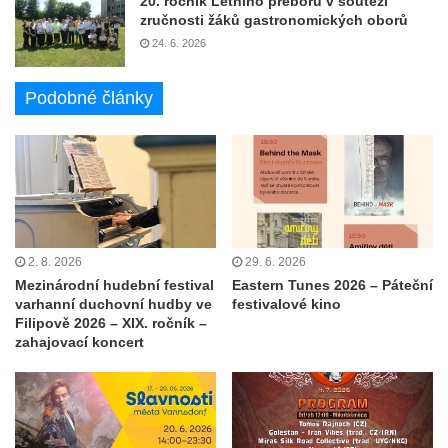
20. ročník Letního přeboru v soutěži
zručnosti žáků gastronomických oborů
24. 6. 2026
Podobné články
2. 8. 2026
29. 6. 2026
Mezinárodní hudební festival
Eastern Tunes 2026 – Páteční
varhanní duchovní hudby ve
festivalové kino
Filipově 2026 – XIX. ročník –
zahajovací koncert