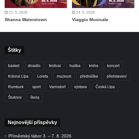
21. 5. 2026
14. 5. 2026
Shanna Waterstown
Viaggio Musicale
Štítky
basket
divadlo
festival
hudba
kniha
koncert
Krásná Lípa
Loreta
muzeum
přednáška
představení
Rumburk
sport
Varnsdorf
výstava
Česká Lípa
Šluknov
škola
Nejnovější příspěvky
Příměstský tábor 3. – 7. 8. 2026