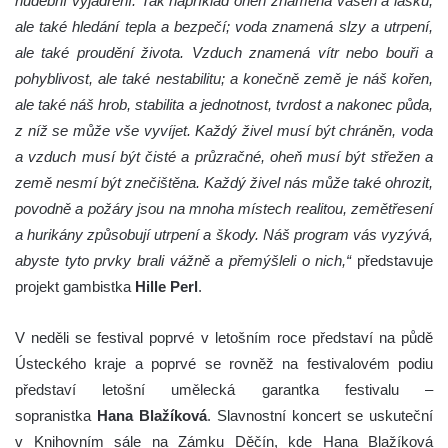
hudební vyjádření. Tak například oheň znamená vášeň a lásku,
ale také hledání tepla a bezpečí; voda znamená slzy a utrpení,
ale také proudění života. Vzduch znamená vítr nebo bouři a
pohyblivost, ale také nestabilitu; a konečně země je náš kořen,
ale také náš hrob, stabilita a jednotnost, tvrdost a nakonec půda,
z níž se může vše vyvíjet. Každý živel musí být chráněn, voda
a vzduch musí být čisté a průzračné, oheň musí být střežen a
země nesmí být znečištěna. Každý živel nás může také ohrozit,
povodně a požáry jsou na mnoha místech realitou, zemětřesení
a hurikány způsobují utrpení a škody. Náš program vás vyzývá,
abyste tyto prvky brali vážně a přemýšleli o nich,“
představuje
projekt gambistka
Hille Perl
.
V neděli se festival poprvé v letošním roce představí na půdě
Ústeckého kraje a poprvé se rovněž na festivalovém podiu
představí letošní umělecká garantka festivalu –
sopranistka
Hana Blažíková
. Slavnostní koncert se uskuteční
v Knihovním sále na Zámku Děčín, kde Hana Blažíková