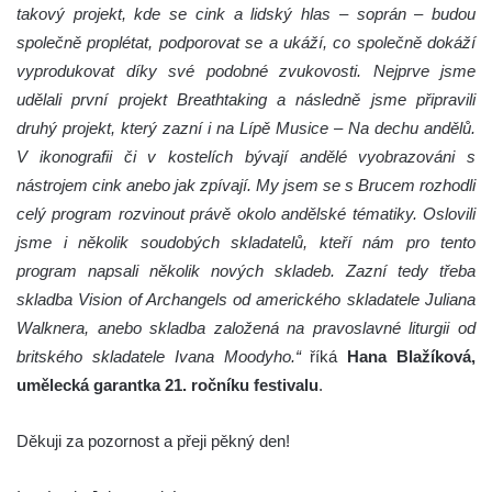
takový projekt, kde se cink a lidský hlas – soprán – budou
společně proplétat, podporovat se a ukáží, co společně dokáží
vyprodukovat díky své podobné zvukovosti. Nejprve jsme
udělali první projekt Breathtaking a následně jsme připravili
druhý projekt, který zazní i na Lípě Musice – Na dechu andělů.
V ikonografii či v kostelích bývají andělé vyobrazováni s
nástrojem cink anebo jak zpívají. My jsem se s Brucem rozhodli
celý program rozvinout právě okolo andělské tématiky. Oslovili
jsme i několik soudobých skladatelů, kteří nám pro tento
program napsali několik nových skladeb. Zazní tedy třeba
skladba Vision of Archangels od amerického skladatele Juliana
Walknera, anebo skladba založená na pravoslavné liturgii od
britského skladatele Ivana Moodyho.“
říká
Hana Blažíková,
umělecká garantka 21. ročníku festivalu
.
Děkuji za pozornost a přeji pěkný den!