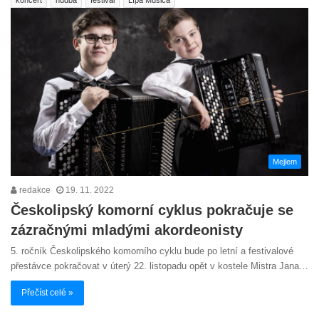
Mejlem
redakce
19. 11. 2022
Českolipský komorní cyklus pokračuje se
zázračnými mladými akordeonisty
5. ročník Českolipského komorního cyklu bude po letní a festivalové
přestávce pokračovat v úterý 22. listopadu opět v kostele Mistra Jana…
Přečíst celé »