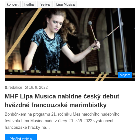
koncert
hudba
festival
Lípa Musica
Mejlem
redakce
16. 9. 2022
MHF Lípa Musica nabídne český debut
hvězdné francouzské marimbistky
Bonbónkem na programu 21. ročníku Mezinárodního hudebního
festivalu Lípa Musica bude v úterý 20. září 2022 vystoupení
francouzské hráčky na…
Přečíst celé »