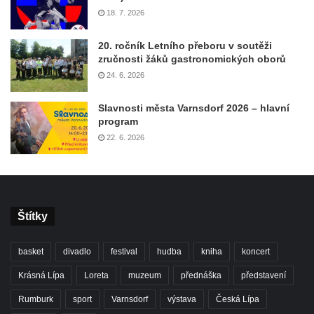
18. 7. 2026
20. ročník Letního přeboru v soutěži
zručnosti žáků gastronomických oborů
24. 6. 2026
Slavnosti města Varnsdorf 2026 – hlavní
program
22. 6. 2026
Štítky
basket
divadlo
festival
hudba
kniha
koncert
Krásná Lípa
Loreta
muzeum
přednáška
představení
Rumburk
sport
Varnsdorf
výstava
Česká Lípa