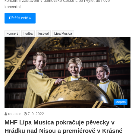
koncertní zastavení v domovské České Lípě i výlet do nové
koncertní…
Přečíst celé »
koncert
hudba
festival
Lípa Musica
Mejlem
redakce
7. 9. 2022
MHF Lípa Musica pokračuje pěvecky v
Hrádku nad Nisou a premiérově v Krásné