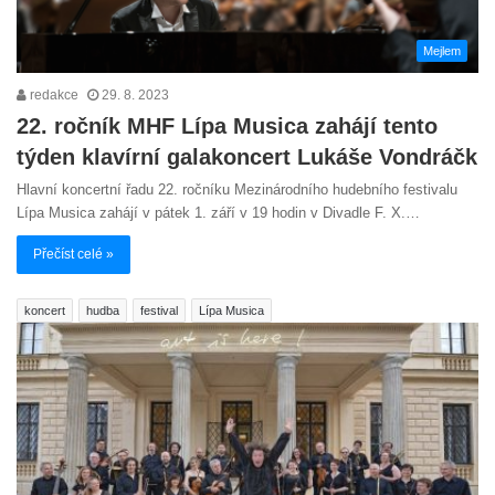
Mejlem
redakce
29. 8. 2023
22. ročník MHF Lípa Musica zahájí tento
týden klavírní galakoncert Lukáše Vondráčk
Hlavní koncertní řadu 22. ročníku Mezinárodního hudebního festivalu
Lípa Musica zahájí v pátek 1. září v 19 hodin v Divadle F. X.…
Přečíst celé »
koncert
hudba
festival
Lípa Musica