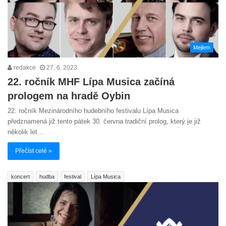
Mejlem
redakce
27. 6. 2023
22. ročník MHF Lípa Musica začíná
prologem na hradě Oybin
22. ročník Mezinárodního hudebního festivalu Lípa Musica
předznamená již tento pátek 30. června tradiční prolog, který je již
několik let…
Přečíst celé »
koncert
hudba
festival
Lípa Musica