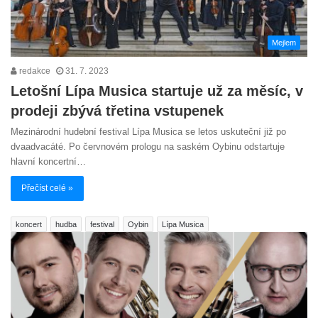
Mejlem
redakce
31. 7. 2023
Letošní Lípa Musica startuje už za měsíc, v
prodeji zbývá třetina vstupenek
Mezinárodní hudební festival Lípa Musica se letos uskuteční již po
dvaadvacáté. Po červnovém prologu na saském Oybinu odstartuje
hlavní koncertní…
Přečíst celé »
koncert
hudba
festival
Oybin
Lípa Musica