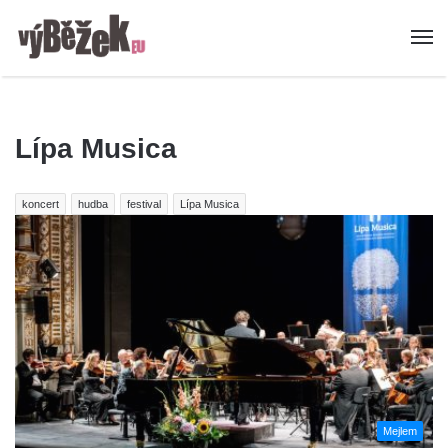
Lípa Musica
koncert
hudba
festival
Lípa Musica
Mejlem