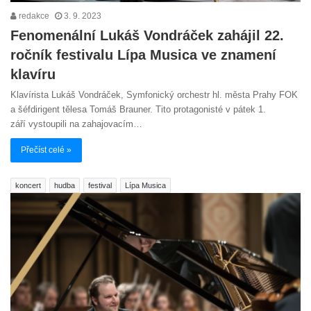
redakce
3. 9. 2023
Fenomenální Lukáš Vondráček zahájil 22.
ročník festivalu Lípa Musica ve znamení
klavíru
Klavírista Lukáš Vondráček, Symfonický orchestr hl. města Prahy FOK
a šéfdirigent tělesa Tomáš Brauner. Tito protagonisté v pátek 1.
září vystoupili na zahajovacím…
Přečíst celé »
koncert
hudba
festival
Lípa Musica