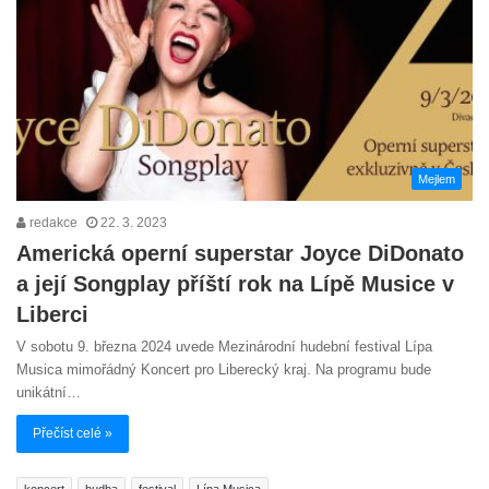
Mejlem
redakce
22. 3. 2023
Americká operní superstar Joyce DiDonato
a její Songplay příští rok na Lípě Musice v
Liberci
V sobotu 9. března 2024 uvede Mezinárodní hudební festival Lípa
Musica mimořádný Koncert pro Liberecký kraj. Na programu bude
unikátní…
Přečíst celé »
koncert
hudba
festival
Lípa Musica