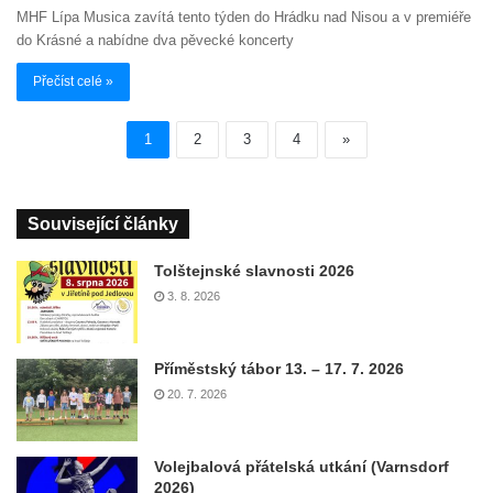
MHF Lípa Musica zavítá tento týden do Hrádku nad Nisou a v premiéře
do Krásné a nabídne dva pěvecké koncerty
Přečíst celé »
1
2
3
4
»
Související články
Tolštejnské slavnosti 2026
3. 8. 2026
Příměstský tábor 13. – 17. 7. 2026
20. 7. 2026
Volejbalová přátelská utkání (Varnsdorf
2026)