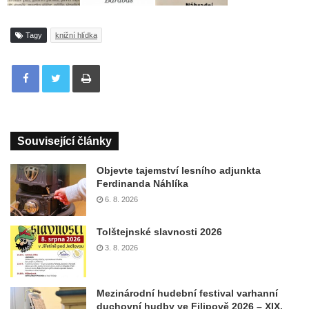
Tagy
knižní hlídka
Tisknout
Související články
Objevte tajemství lesního adjunkta
Ferdinanda Náhlíka
6. 8. 2026
Tolštejnské slavnosti 2026
3. 8. 2026
Mezinárodní hudební festival varhanní
duchovní hudby ve Filipově 2026 – XIX.