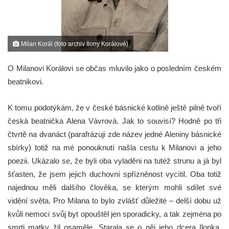
Milan Korál (foto archiv Ilony Korálové)
O Milanovi Korálovi se občas mluvilo jako o posledním českém
beatnikovi.
K tomu podotýkám, že v české básnické kotlině ještě pilně tvoří
česká beatnička Alena Vávrová. Jak to souvisí? Hodně po tři
čtvrtě na dvanáct (parafrázuji zde název jedné Aleniny básnické
sbírky) totiž na mé ponouknutí našla cestu k Milanovi a jeho
poezii. Ukázalo se, že byli oba vyladěni na tutéž strunu a já byl
šťasten, že jsem jejich duchovní spřízněnost vycítil. Oba totiž
najednou měli dalšího člověka, se kterým mohli sdílet své
vidění světa. Pro Milana to bylo zvlášť důležité – delší dobu už
kvůli nemoci svůj byt opouštěl jen sporadicky, a tak zejména po
smrti matky žil osaměle. Starala se o něj jeho dcera Ilonka.