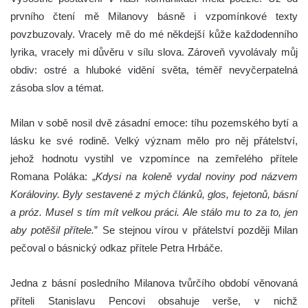
prvního čtení mě Milanovy básně i vzpomínkové texty
povzbuzovaly. Vracely mě do mé někdejší kůže každodenního
lyrika, vracely mi důvěru v sílu slova. Zároveň vyvolávaly můj
obdiv: ostré a hluboké vidění světa, téměř nevyčerpatelná
zásoba slov a témat.
Milan v sobě nosil dvě zásadní emoce: tíhu pozemského bytí a
lásku ke své rodině. Velký význam mělo pro něj přátelství,
jehož hodnotu vystihl ve vzpomínce na zemřelého přítele
Romana Poláka: „
Kdysi na koleně vydal noviny pod názvem
Koráloviny. Byly sestavené z mých článků, glos, fejetonů, básní
a próz. Musel s tím mít velkou práci. Ale stálo mu to za to, jen
aby potěšil přítele.
” Se stejnou vírou v přátelství později Milan
pečoval o básnický odkaz přítele Petra Hrbáče.
Jedna z básní posledního Milanova tvůrčího období věnovaná
příteli Stanislavu Pencovi obsahuje verše, v nichž