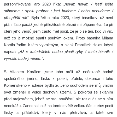
personifikované jaro 2020 říká: „
nevím nevím / jestli ještě
stihneme / spolu probrat / jací budeme / nebo nebudeme /
přespříští rok“
. Byla řeč o roku 2023, který básníkovi už není
přán. Tato pasáž jedné příležitostné básně mi připomněla, že při
čtení jeho veršů jsem často měl pocit, že je píše ten, kdo ví víc,
než co je možné spatřit pouhým okem. Proto básníka Milana
Korála řadím k těm vyvoleným, o nichž František Halas kdysi
napsal: „
Až v katedrálách budou plouti ryby / tento básník /
vyvolán bude jménem“
.
S Milanem Korálem jsme toho měli až nečekaně hodně
společného: jméno, lásku k poezii, přátele, dokonce i toho
Komenského v adrese bydliště. Jeho odchodem se můj vnitřní
svět zmenšil o velké duchovní území. S pokorou se skláním
před majestátem, jehož se stal součástí, ale rozloučit se s ním
nedokážu. Zanechal totiž na tomto světě velkou část sebe: pocit
lásky a přátelství, který v nás přetrvává, a také své