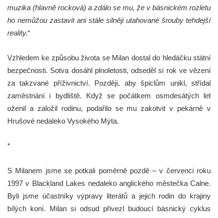
muzika (hlavně rocková) a zdálo se mu, že v básnickém rozletu
ho nemůžou zastavit ani stále silněji utahované šrouby tehdejší
reality.
“
Vzhledem ke způsobu života se Milan dostal do hledáčku státní
bezpečnosti. Sotva dosáhl plnoletosti, odseděl si rok ve vězení
za takzvané příživnictví. Později, aby špiclům unikl, střídal
zaměstnání i bydliště. Když se počátkem osmdesátých let
oženil a založil rodinu, podařilo se mu zakotvit v pekárně v
Hrušové nedaleko Vysokého Mýta.
*
S Milanem jsme se potkali poměrně pozdě – v červenci roku
1997 v Blackland Lakes nedaleko anglického městečka Calne.
Byli jsme účastníky výpravy literátů a jejich rodin do krajiny
bílých koní. Milan si odsud přivezl budoucí básnický cyklus