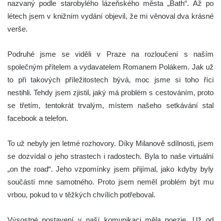
nazvaný podle starobylého lázeňského města „Bath“. Až po
létech jsem v knižním vydání objevil, že mi věnoval dva krásné
verše.
Podruhé jsme se viděli v Praze na rozloučení s naším
společným přítelem a vydavatelem Romanem Polákem. Jak už
to při takových příležitostech bývá, moc jsme si toho říci
nestihli. Tehdy jsem zjistil, jaký má problém s cestováním, proto
se třetím, tentokrát trvalým, místem našeho setkávání stal
facebook a telefon.
To už nebyly jen letmé rozhovory. Díky Milanově sdílnosti, jsem
se dozvídal o jeho strastech i radostech. Byla to naše virtuální
„on the road“. Jeho vzpomínky jsem přijímal, jako kdyby byly
součástí mne samotného. Proto jsem neměl problém být mu
vrbou, pokud to v těžkých chvílích potřeboval.
Výsostné postavení v naší komunikaci měla poezie. Už od