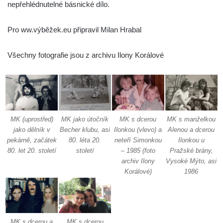
nepřehlédnutelné básnické dílo.
Pro ww.výběžek.eu připravil Milan Hrabal
Všechny fotografie jsou z archivu Ilony Korálové
MK (uprostřed)
MK jako útočník
MK s dcerou
MK s manželkou
jako dělník v
Becher klubu, asi
Ilonkou (vlevo) a
Alenou a dcerou
pekárně, začátek
80. léta 20.
neteří Simonkou
Ilonkou u
80. let 20. století
století
– 1985 (foto
Pražské brány,
archiv Ilony
Vysoké Mýto, asi
Korálové)
1986
MK s dcerou a
MK s dcerou