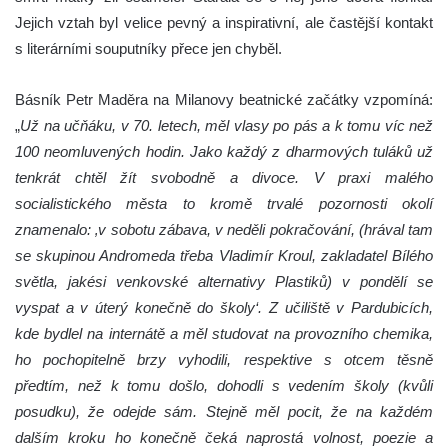
Jejich vztah byl velice pevný a inspirativní, ale častější kontakt
s literárními souputníky přece jen chyběl.
Básník Petr Maděra na Milanovy beatnické začátky vzpomíná:
„
Už na učňáku, v 70. letech, měl vlasy po pás a k tomu víc než
100 neomluvených hodin. Jako každý z dharmových tuláků už
tenkrát chtěl žít svobodně a divoce. V praxi malého
socialistického města to kromě trvalé pozornosti okolí
znamenalo: ‚v sobotu zábava, v neděli pokračování,
(hrával tam
se skupinou Andromeda třeba Vladimír Kroul, zakladatel Bílého
světla, jakési venkovské alternativy Plastiků) v pondělí se
vyspat a v úterý konečně do školy‘. Z učiliště v Pardubicích,
kde bydlel na internátě a měl studovat na provozního chemika,
ho pochopitelně brzy vyhodili, respektive s otcem těsně
předtím, než k tomu došlo, dohodli s vedením školy (kvůli
posudku), že odejde sám. Stejně měl pocit, že na každém
dalším kroku ho konečně čeká naprostá volnost, poezie a