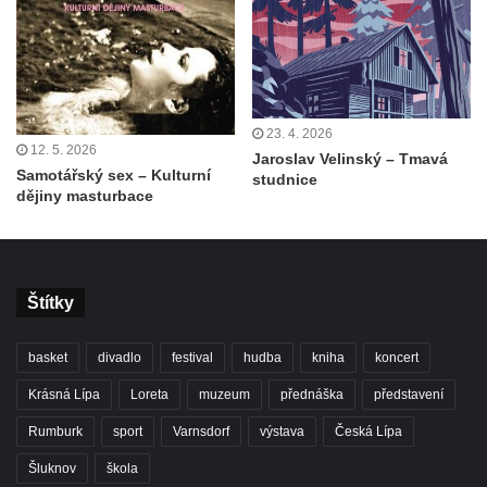
23. 4. 2026
12. 5. 2026
Jaroslav Velinský – Tmavá
Samotářský sex – Kulturní
studnice
dějiny masturbace
Štítky
basket
divadlo
festival
hudba
kniha
koncert
Krásná Lípa
Loreta
muzeum
přednáška
představení
Rumburk
sport
Varnsdorf
výstava
Česká Lípa
Šluknov
škola