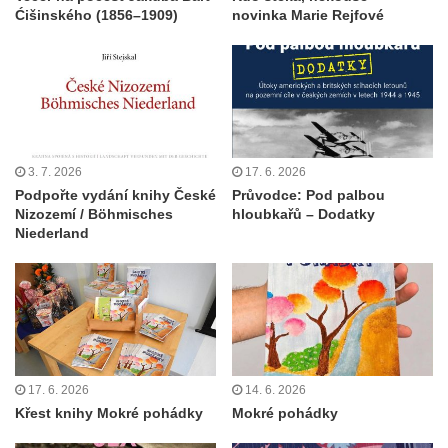
Ćišinského (1856–1909)
novinka Marie Rejfové
3. 7. 2026
17. 6. 2026
Podpořte vydání knihy České
Průvodce: Pod palbou
Nizozemí / Böhmisches
hloubkařů – Dodatky
Niederland
17. 6. 2026
14. 6. 2026
Křest knihy Mokré pohádky
Mokré pohádky