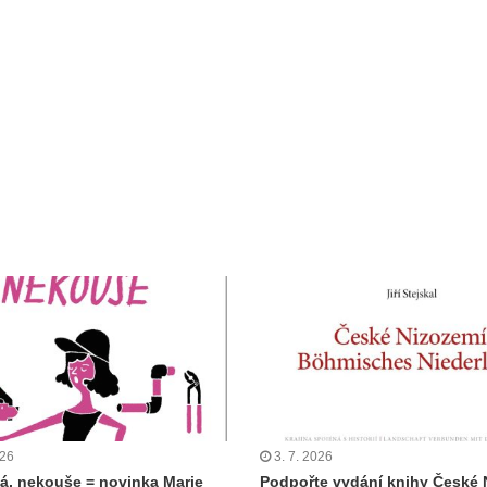
026
3. 7. 2026
á, nekouše = novinka Marie
Podpořte vydání knihy České 