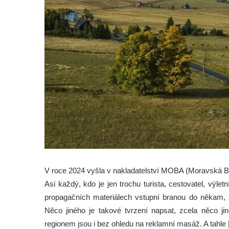
V roce 2024 vyšla v nakladatelství MOBA (Moravská Ba
Asi každý, kdo je jen trochu turista, cestovatel, výl
propagačních materiálech vstupní branou do někam, ž
Něco jiného je takové tvrzení napsat, zcela něco ji
regionem jsou i bez ohledu na reklamní masáž. A tahle