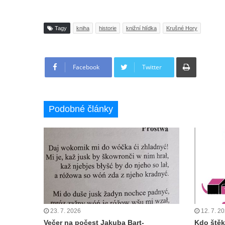
Tagy
kniha
historie
knižní hlídka
Krušné Hory
Tisknout
Facebook
Twitter
Podobné články
23. 7. 2026
12. 7. 2
Večer na počest Jakuba Bart-
Kdo štěk