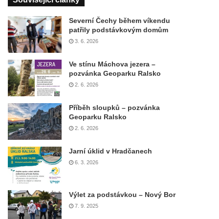
Severní Čechy během víkendu
patřily podstávkovým domům
3. 6. 2026
Ve stínu Máchova jezera –
pozvánka Geoparku Ralsko
2. 6. 2026
Příběh sloupků – pozvánka
Geoparku Ralsko
2. 6. 2026
Jarní úklid v Hradčanech
6. 3. 2026
Výlet za podstávkou – Nový Bor
7. 9. 2025