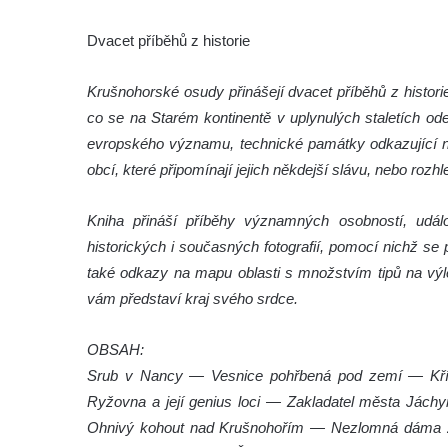
Dvacet příběhů z historie
Krušnohorské osudy přinášejí dvacet příběhů z histor
co se na Starém kontinentě v uplynulých staletích ode
evropského významu, technické památky odkazující
obcí, které připomínají jejich někdejší slávu, nebo rozhle
Kniha přináší příběhy významných osobností, udál
historických i současných fotografií, pomocí nichž s
také odkazy na mapu oblasti s množstvím tipů na výle
vám představí kraj svého srdce.
OBSAH:
Srub v Nancy — Vesnice pohřbená pod zemí — Kř
Ryžovna a její genius loci — Zakladatel města Jách
Ohnivý kohout nad Krušnohořím — Nezlomná dáma z 