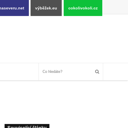
naseveru.net
výběžek.eu
cokolivokoli.cz
Související články