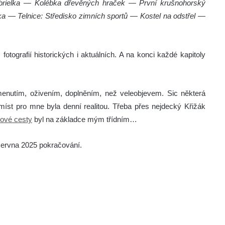
abrielka — Kolébka dřevěných hraček — První krušnohorský
ka — Telnice: Středisko zimních sportů — Kostel na odstřel —
fotografií historických i aktuálních. A na konci každé kapitoly
enutím, oživením, doplněním, než veleobjevem. Sic některá
íst pro mne byla denní realitou. Třeba přes nejdecký Křižák
žové cesty
byl na základce mým třídním…
června 2025 pokračování.