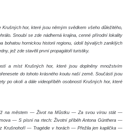
ie Krušných hor, které jsou němým svědkem všeho důležitého,
hrálo. Snoubí se zde nádherná krajina, cenné přírodní lokality
na bohatou hornickou historii regionu, údolí bývalých zaniklých
dny, jež zde stavěli první propagátoři turistiky.
ostí a míst Krušných hor, které jsou doplněny množstvím
e přenesete do tohoto krásného koutu naší země. Součástí jsou
ty po okolí a dále videopříběh osobností Krušných hor, které
íž na městem — Život na Můstku — Za svou vírou stát —
ymova — S písní na rtech: Životní příběh Antona Günthera —
Krušnohoří — Tragédie v horách — Přežila jen kaplička —