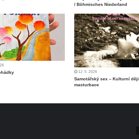
/ Böhmisches Niederland
026
12. 5. 2026
ohádky
Samotářský sex – Kulturní děj
masturbace