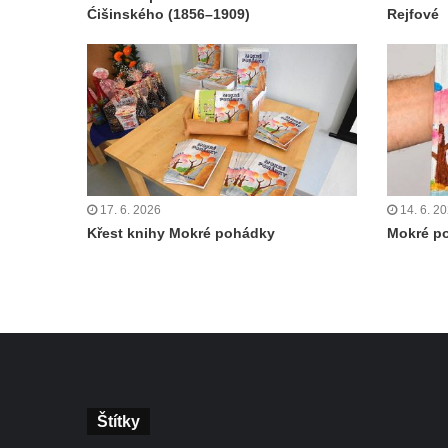
Ćišinského (1856–1909)
Rejfové
17. 6. 2026
14. 6. 2
Křest knihy Mokré pohádky
Mokré p
Štítky