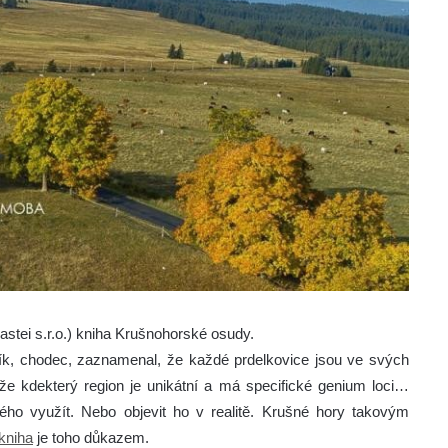
stei s.r.o.) kniha Krušnohorské osudy.
etník, chodec, zaznamenal, že každé prdelkovice jsou ve svých
e kdekterý region je unikátní a má specifické genium loci…
ného využít. Nebo objevit ho v realitě. Krušné hory takovým
kniha
je toho důkazem.