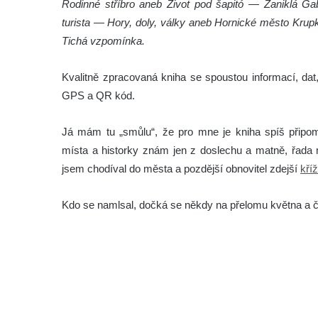
Rodinné stříbro aneb Život pod šapitó — Zaniklá G
turista — Hory, doly, války aneb Hornické město Krup
Tichá vzpomínka.
Kvalitně zpracovaná kniha se spoustou informací, dat, 
GPS a QR kód.
Já mám tu „smůlu“, že pro mne je kniha spíš připom
místa a historky znám jen z doslechu a matně, řada m
jsem chodíval do města a pozdější obnovitel zdejší
kří
Kdo se namlsal, dočká se někdy na přelomu května a 