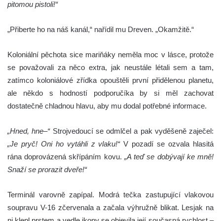
pitomou pistoli!“
„Přiberte ho na náš kanál,“ nařídil mu Dreven. „Okamžitě.“
Koloniální pěchota sice mariňáky neměla moc v lásce, protože
se považovali za něco extra, jak neustále létali sem a tam,
zatímco koloniálové zřídka opouštěli první přidělenou planetu,
ale někdo s hodností podporučíka by si měl zachovat
dostatečně chladnou hlavu, aby mu dodal potřebné informace.
„Hned, hne–“
Strojvedoucí se odmlčel a pak vyděšeně zaječel:
„Je pryč! Oni ho vytáhli z vlaku!“
V pozadí se ozvala hlasitá
rána doprovázená skřípáním kovu.
„A teď se dobývají ke mně!
Snaží se prorazit dveře!“
Terminál varovně zapípal. Modrá tečka zastupující vlakovou
soupravu V-16 zčervenala a začala výhružně blikat. Lesjak na
ni klepl prstem a vedle ikony se objevila její současná rychlost –