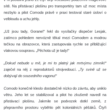
sítě. Na přistávací plošinu pro transportéry tam už moc místa
nezbylo a pilot
Comoda
právě v praxi testoval staré úsloví o
velbloudu a uchu jehly.
„Už jsou tady, Gorane!“ řekl do vysílačky dispečer Lesjak,
zatímco pohledem nervózně těkal mezi
Comodem
a modrou
tečkou na obrazovce, která zastupovala rychle se přibližující
vlakovou soupravu. „Pěchota už je tady!“
„Dokud nebude u mě, je mi to platný jak mrtvýmu zimník!“
zaječel na něj z reproduktorů strojvedoucí.
„Ty svině už se
dobývají do sousedního vagonu!“
Comodo
konečně kleslo dostatečně nízko do závrtu, aby uniklo
větru. Jeho let se stabilizoval a pilot ho zkušeně navedl na
přistávací plošinu. Jakmile se podvozek dotkl země, z
přepravního prostoru vyběhlo pět koloniálních pěšáků. Čtyři