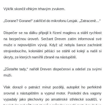
Výkřik skončil vlhkým trhavým zvukem.
„Gorane? Gorane!“ zakřičel do mikrofonu Lesjak. „Zatraceně…“
Dispečer se na dálku připojil k řízení maglevu a stáhl rychlost
na bezpečnou úroveň. Seržant Dreven zatím informoval své
muže o nejnovějším vývoji. Když už nebyla šance zachránit
strojvedoucího, koloniální pěšáci se stáhli od kolejí a našli si
úkryty, ze kterých namířili zbraně na nástupiště.
„Zůstaňte tady,“ nařídil Dreven dispečerovi a odešel za svými
muži.
Vlak dorazil o patnáct minut později, autopilot ho perfektně
srovnal s nástupištěm a vypnul motor. Poslední dva vagony
vypadaly jako plechovky po amatérské střelecké soutěži, v