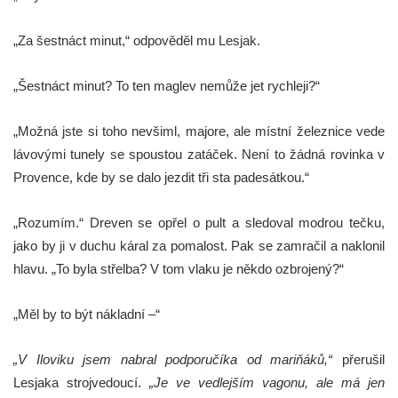
„Za šestnáct minut,“ odpověděl mu Lesjak.
„Šestnáct minut? To ten maglev nemůže jet rychleji?“
„Možná jste si toho nevšiml, majore, ale místní železnice vede
lávovými tunely se spoustou zatáček. Není to žádná rovinka v
Provence, kde by se dalo jezdit tři sta padesátkou.“
„Rozumím.“ Dreven se opřel o pult a sledoval modrou tečku,
jako by ji v duchu káral za pomalost. Pak se zamračil a naklonil
hlavu. „To byla střelba? V tom vlaku je někdo ozbrojený?“
„Měl by to být nákladní –“
„V Iloviku jsem nabral podporučíka od mariňáků,“
přerušil
Lesjaka strojvedoucí.
„Je ve vedlejším vagonu, ale má jen