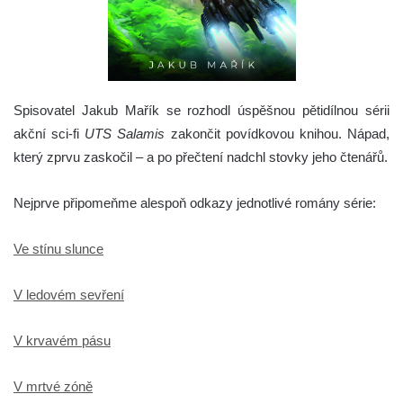
Spisovatel Jakub Mařík se rozhodl úspěšnou pětidílnou sérii
akční sci-fi
UTS Salamis
zakončit povídkovou knihou. Nápad,
který zprvu zaskočil – a po přečtení nadchl stovky jeho čtenářů.
Nejprve připomeňme alespoň odkazy jednotlivé romány série:
Ve stínu slunce
V ledovém sevření
V krvavém pásu
V mrtvé zóně