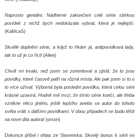
Naprosto geniální. Nádherné zakončení celé série sbírkou
povídek z nichž bych nedokázala vybrat, která je nejlepší.
(KaMcaS)
Skvělé doplnění série, a když to říkám já, antipovídková lady,
tak to už je co říct!
(Ailee)
Chvíli mi trvalo, než jsem se zorientoval a zjistil, že to jsou
povídky, které časově patří na různá místa. Ale pak jsem si to o
to více užíval. Výborná byla poslední povídka, která celou sérii
krásně uzavírá. Hodně mě mrzí, že tímto série končí, ale třeba
vznikne něco jiného, ještě lepšího anebo se autor do tohoto
světa vrátí s dalšími povídkami. V obou případech se budu těšit
na nové díla autora!
(orson)
Dokonce přišel i ohlas ze Slovenska:
Skvelý bonus k sérii vo