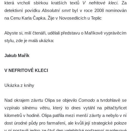
která vrcholí sbírkou kratších textů
V nefritové kleci
. Za
detektivní povídku
Absolutní smrt
byl v roce 2008 nominován
na Cenu Karla Čapka. Žije v Novosedlicích u Teplic
Abyste si, milí čtenáři, udělali představu o Maříkově vyprávěcím
stylu, zde je malá ukázka:
Jakub Mařík
V NEFRITOVÉ KLECI
Ukázka z knihy
Nad okrajem závrtu Olipa se objevilo
Comodo
a tvrdohlavě se
vzpíralo silnému větru, který to dnes vytáhl na pětačtyřicet
kilometrů v hodině. Olipa patřila mezi menší závrty a nebylo v ní
dost úrodné půdy pro farmaření, ale kvůli její strategické poloze
v ní postavili jedno ze čtyř dep velebitské podzemní maglevové