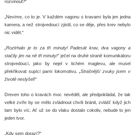
rozvinout?“
„Nevíme, co to je. V každém vagonu s kravami byla jen jedna
kamera, a než strojvedoucí zjistil, co se děje, přes krev nebylo
nic vidět.“
„Roztrhalo je to za tři minuty! Padesát krav, dva vagony a
stačily jim na ně tři minuty!“
ječel na druhé straně komunikátoru
strojvedoucí, jako by nejel v tichém maglevu, ale musel
překřikovat supící parní lokomotivu.
„Strašnější zvuky jsem v
životě neslyšel!“
Dreven toho o kravách moc nevěděl, ale předpokládal, že tak
velké zvíře by se mělo zvládnout chvíli bránit, zvlášť když jich
tam bylo víc. Ať už se do vlaku dostalo cokoliv, nebude to jen
jeden tvor.
„Kdy sem dorazí?“