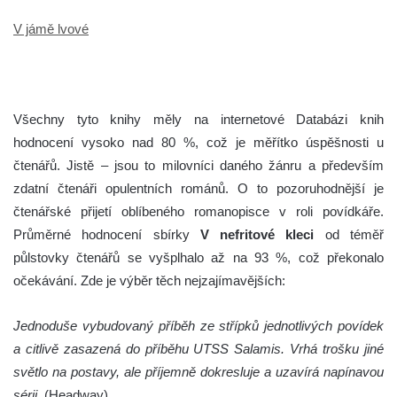
V jámě lvové
Všechny tyto knihy měly na internetové Databázi knih
hodnocení vysoko nad 80 %, což je měřítko úspěšnosti u
čtenářů. Jistě – jsou to milovníci daného žánru a především
zdatní čtenáři opulentních románů. O to pozoruhodnější je
čtenářské přijetí oblíbeného romanopisce v roli povídkáře.
Průměrné hodnocení sbírky
V nefritové kleci
od téměř
půlstovky čtenářů se vyšplhalo až na 93 %, což překonalo
očekávání. Zde je výběr těch nejzajímavějších:
Jednoduše vybudovaný příběh ze střípků jednotlivých povídek
a citlivě zasazená do příběhu UTSS Salamis. Vrhá trošku jiné
světlo na postavy, ale příjemně dokresluje a uzavírá napínavou
sérii.
(Headway)