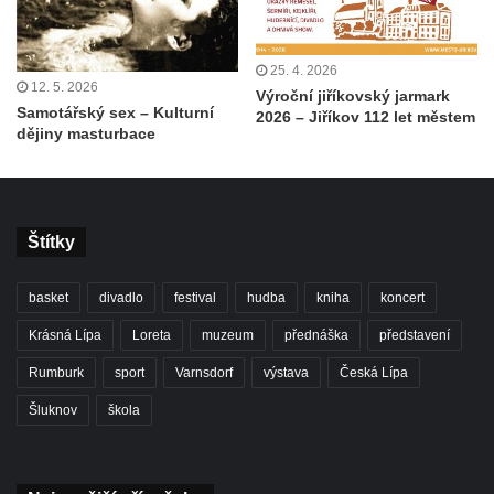
25. 4. 2026
12. 5. 2026
Výroční jiříkovský jarmark
Samotářský sex – Kulturní
2026 – Jiříkov 112 let městem
dějiny masturbace
Štítky
basket
divadlo
festival
hudba
kniha
koncert
Krásná Lípa
Loreta
muzeum
přednáška
představení
Rumburk
sport
Varnsdorf
výstava
Česká Lípa
Šluknov
škola