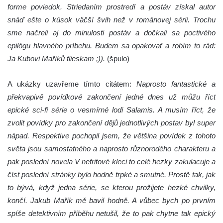
forme poviedok. Striedaním prostredí a postáv získal autor
snáď ešte o kúsok väčší švih než v románovej sérii. Trochu
sme načreli aj do minulosti postáv a dočkali sa poctivého
epilógu hlavného príbehu. Budem sa opakovať a robím to rád:
Ja Kubovi Maříků tlieskam ;)).
(špulo)
A ukázky uzavřeme tímto citátem:
Naprosto fantastické a
překvapivě povídkové zakončení jedné dnes už můžu říct
epické sci-fi série o vesmírné lodi Salamis. A musím říct, že
zvolit povídky pro zakončení dějů jednotlivých postav byl super
nápad. Respektive pochopil jsem, že většina povídek z tohoto
světa jsou samostatného a naprosto různorodého charakteru a
pak poslední novela V nefritové kleci to celé hezky zakulacuje a
číst poslední stránky bylo hodně trpké a smutné. Prostě tak, jak
to bývá, když jedna série, se kterou prožijete hezké chvilky,
končí. Jakub Mařík mě bavil hodně. A vůbec bych po prvním
spíše detektivním příběhu netušil, že to pak chytne tak epický