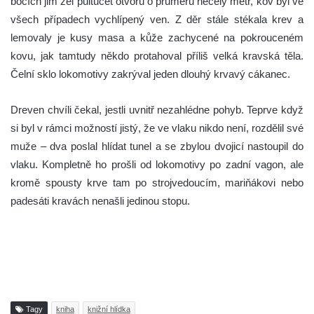
bocích jim zel půltucet otvorů o průměru necelý metr, kov byl ve
všech případech vychlípený ven. Z děr stále stékala krev a
lemovaly je kusy masa a kůže zachycené na pokrouceném
kovu, jak tamtudy někdo protahoval příliš velká kravská těla.
Čelní sklo lokomotivy zakrýval jeden dlouhý krvavý cákanec.
Dreven chvíli čekal, jestli uvnitř nezahlédne pohyb. Teprve když
si byl v rámci možností jistý, že ve vlaku nikdo není, rozdělil své
muže – dva poslal hlídat tunel a se zbylou dvojicí nastoupil do
vlaku. Kompletně ho prošli od lokomotivy po zadní vagon, ale
kromě spousty krve tam po strojvedoucím, mariňákovi nebo
padesáti kravách nenašli jedinou stopu.
Tagy
kniha
knižní hlídka