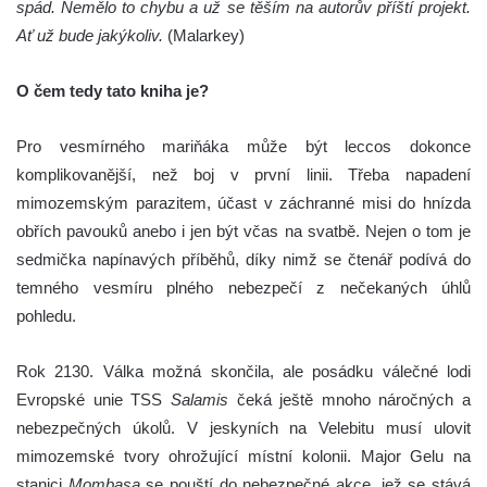
spád. Nemělo to chybu a už se těším na autorův příští projekt.
Ať už bude jakýkoliv.
(Malarkey)
O čem tedy tato kniha je?
Pro vesmírného mariňáka může být leccos dokonce
komplikovanější, než boj v první linii. Třeba napadení
mimozemským parazitem, účast v záchranné misi do hnízda
obřích pavouků anebo i jen být včas na svatbě. Nejen o tom je
sedmička napínavých příběhů, díky nimž se čtenář podívá do
temného vesmíru plného nebezpečí z nečekaných úhlů
pohledu.
Rok 2130. Válka možná skončila, ale posádku válečné lodi
Evropské unie TSS
Salamis
čeká ještě mnoho náročných a
nebezpečných úkolů. V jeskyních na Velebitu musí ulovit
mimozemské tvory ohrožující místní kolonii. Major Gelu na
stanici
Mombasa
se pouští do nebezpečné akce, jež se stává