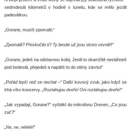
sedmdesát kilometrů v hodině v tunelu, kde se mělo jezdit
padesátkou.
„Gorane, musíš zpomalit.“
„Zpomalit? Přeskočilo ti? Ty bestie už jsou skoro vevnitř!“
„Gorane, jedeš na odstavnou kolej. Jestli to okamžitě nestáhneš
pod šedesát, přejedeš a napálíš to do stěny závrtu!“
„Pořád lepší než se nechat –“
Další kovový zvuk, jako když se
trhá víko konzervy.
„Roztahujou dveře! Oni roztahujou dveře!“
„Jak vypadají, Gorane?“ vyštěkl do mikrofonu Dreven. „Co jsou
zač?“
„Ne, ne, néééé!“