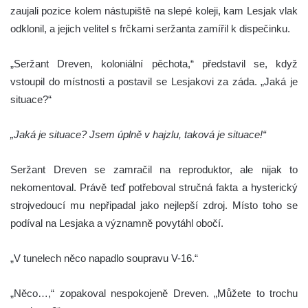
zaujali pozice kolem nástupiště na slepé koleji, kam Lesjak vlak
odklonil, a jejich velitel s frčkami seržanta zamířil k dispečinku.
„Seržant Dreven, koloniální pěchota,“ představil se, když
vstoupil do místnosti a postavil se Lesjakovi za záda. „Jaká je
situace?“
„Jaká je situace? Jsem úplně v hajzlu, taková je situace!“
Seržant Dreven se zamračil na reproduktor, ale nijak to
nekomentoval. Právě teď potřeboval stručná fakta a hysterický
strojvedoucí mu nepřipadal jako nejlepší zdroj. Místo toho se
podíval na Lesjaka a významně povytáhl obočí.
„V tunelech něco napadlo soupravu V-16.“
„Něco…,“ zopakoval nespokojeně Dreven. „Můžete to trochu