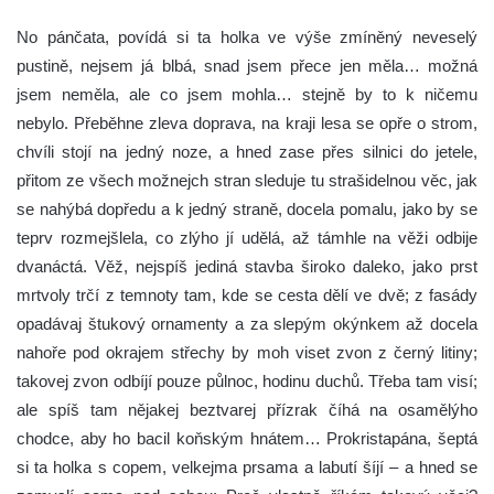
No pánčata, povídá si ta holka ve výše zmíněný neveselý
pustině, nejsem já blbá, snad jsem přece jen měla… možná
jsem neměla, ale co jsem mohla… stejně by to k ničemu
nebylo. Přeběhne zleva doprava, na kraji lesa se opře o strom,
chvíli stojí na jedný noze, a hned zase přes silnici do jetele,
přitom ze všech možnejch stran sleduje tu strašidelnou věc, jak
se nahýbá dopředu a k jedný straně, docela pomalu, jako by se
teprv rozmejšlela, co zlýho jí udělá, až támhle na věži odbije
dvanáctá. Věž, nejspíš jediná stavba široko daleko, jako prst
mrtvoly trčí z temnoty tam, kde se cesta dělí ve dvě; z fasády
opadávaj štukový ornamenty a za slepým okýnkem až docela
nahoře pod okrajem střechy by moh viset zvon z černý litiny;
takovej zvon odbíjí pouze půlnoc, hodinu duchů. Třeba tam visí;
ale spíš tam nějakej beztvarej přízrak číhá na osamělýho
chodce, aby ho bacil koňským hnátem… Prokristapána, šeptá
si ta holka s copem, velkejma prsama a labutí šíjí – a hned se