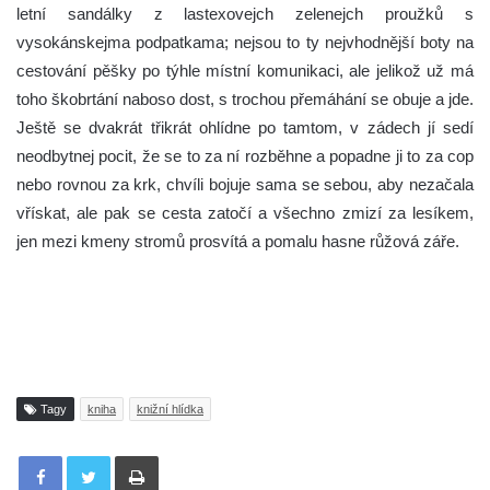
letní sandálky z lastexovejch zelenejch proužků s
vysokánskejma podpatkama; nejsou to ty nejvhodnější boty na
cestování pěšky po týhle místní komunikaci, ale jelikož už má
toho škobrtání naboso dost, s trochou přemáhání se obuje a jde.
Ještě se dvakrát třikrát ohlídne po tamtom, v zádech jí sedí
neodbytnej pocit, že se to za ní rozběhne a popadne ji to za cop
nebo rovnou za krk, chvíli bojuje sama se sebou, aby nezačala
vřískat, ale pak se cesta zatočí a všechno zmizí za lesíkem,
jen mezi kmeny stromů prosvítá a pomalu hasne růžová záře.
Tagy
kniha
knižní hlídka
Tisknout