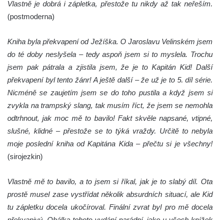
Vlastně je dobrá i zápletka, přestože tu nikdy až tak neřeším.
(postmoderna)
Kniha byla překvapení od Ježíška. O Jaroslavu Velinském jsem
do té doby neslyšela – tedy aspoň jsem si to myslela. Trochu
jsem pak pátrala a zjistila jsem, že je to Kapitán Kid! Další
překvapení byl tento žánr! A ještě další – že už je to 5. díl série.
Nicméně se zaujetím jsem se do toho pustila a když jsem si
zvykla na trampský slang, tak musím říct, že jsem se nemohla
odtrhnout, jak moc mě to bavilo! Fakt skvěle napsané, vtipné,
slušné, klidné – přestože se to týká vraždy. Určitě to nebyla
moje poslední kniha od Kapitána Kida – přečtu si je všechny!
(sirojezkin)
Vlastně mě to bavilo, a to jsem si říkal, jak je to slabý díl. Ota
prostě musel zase vystřídat několik absurdních situací, ale Kid
tu zápletku docela ukočíroval. Finální zvrat byl pro mě docela
překvapivý. Obálka tohoto vydání parádní, jako u všech knížek