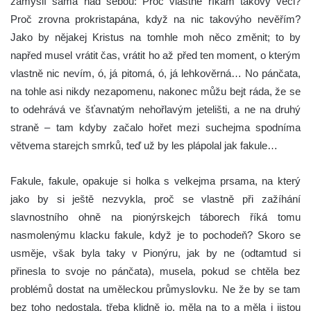
zamyslí sama nad sebou: Proč vlastně říkám takový věci?
Proč zrovna prokristapána, když na nic takovýho nevěřím?
Jako by nějakej Kristus na tomhle moh něco změnit; to by
napřed musel vrátit čas, vrátit ho až před ten moment, o kterým
vlastně nic nevím, ó, já pitomá, ó, já lehkověrná… No pánčata,
na tohle asi nikdy nezapomenu, nakonec můžu bejt ráda, že se
to odehrává ve šťavnatým nehořlavým jetelišti, a ne na druhý
straně – tam kdyby začalo hořet mezi suchejma spodníma
větvema starejch smrků, teď už by les plápolal jak fakule…
Fakule, fakule, opakuje si holka s velkejma prsama, na který
jako by si ještě nezvykla, proč se vlastně při zažíhání
slavnostního ohně na pionýrskejch táborech říká tomu
nasmolenýmu klacku fakule, když je to pochodeň? Skoro se
usměje, však byla taky v Pionýru, jak by ne (odtamtud si
přinesla to svoje no pánčata), musela, pokud se chtěla bez
problémů dostat na uměleckou průmyslovku. Ne že by se tam
bez toho nedostala, třeba klidně jo, měla na to a měla i jistou