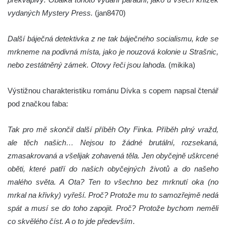
vydaných Mystery Press.
(jan8470)
Další báječná detektivka z ne tak báječného socialismu, kde se
mrkneme na podivná místa, jako je nouzová kolonie u Strašnic,
nebo zestátněný zámek. Otovy řeči jsou lahoda.
(mikika)
Výstižnou charakteristiku románu Dívka s copem napsal čtenář
pod značkou faba:
Tak pro mě skončil další příběh Oty Finka. Příběh plný vražd,
ale těch našich… Nejsou to žádné brutální, rozsekaná,
zmasakrovaná a všelijak zohavená těla. Jen obyčejně uškrcené
oběti, které patří do našich obyčejných životů a do našeho
malého světa. A Ota? Ten to všechno bez mrknutí oka (no
mrkal na křivky) vyřeší. Proč? Protože mu to samozřejmě nedá
spát a musí se do toho zapojit. Proč? Protože bychom neměli
co skvělého číst. A o to jde především
.