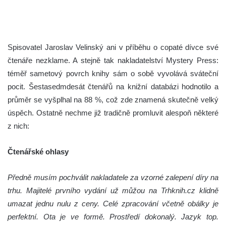
Spisovatel Jaroslav Velinský ani v příběhu o copaté dívce své
čtenáře nezklame. A stejně tak nakladatelství Mystery Press:
téměř sametový povrch knihy sám o sobě vyvolává sváteční
pocit. Šestasedmdesát čtenářů na knižní databázi hodnotilo a
průměr se vyšplhal na 88 %, což zde znamená skutečně velký
úspěch. Ostatně nechme již tradičně promluvit alespoň některé
z nich:
Čtenářské ohlasy
Předně musím pochválit nakladatele za vzorné zalepení díry na
trhu. Majitelé prvního vydání už můžou na Trhknih.cz klidně
umazat jednu nulu z ceny. Celé zpracování včetně obálky je
perfektní. Ota je ve formě. Prostředí dokonalý.
Jazyk top.