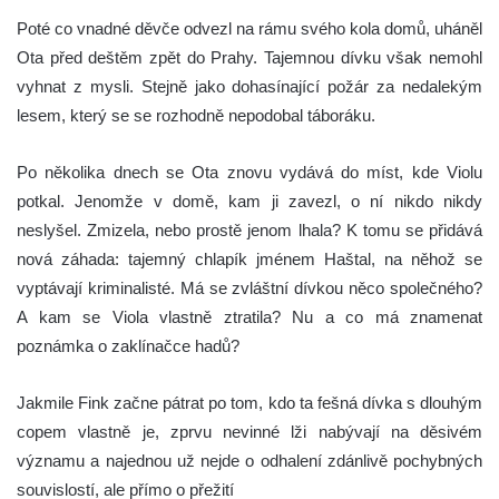
Poté co vnadné děvče odvezl na rámu svého kola domů, uháněl
Ota před deštěm zpět do Prahy. Tajemnou dívku však nemohl
vyhnat z mysli. Stejně jako dohasínající požár za nedalekým
lesem, který se se rozhodně nepodobal táboráku.
Po několika dnech se Ota znovu vydává do míst, kde Violu
potkal. Jenomže v domě, kam ji zavezl, o ní nikdo nikdy
neslyšel. Zmizela, nebo prostě jenom lhala? K tomu se přidává
nová záhada: tajemný chlapík jménem Haštal, na něhož se
vyptávají kriminalisté. Má se zvláštní dívkou něco společného?
A kam se Viola vlastně ztratila? Nu a co má znamenat
poznámka o zaklínačce hadů?
Jakmile Fink začne pátrat po tom, kdo ta fešná dívka s dlouhým
copem vlastně je, zprvu nevinné lži nabývají na děsivém
významu a najednou už nejde o odhalení zdánlivě pochybných
souvislostí, ale přímo o přežití