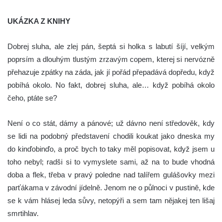
UKÁZKA Z KNIHY
Dobrej sluha, ale zlej pán, šeptá si holka s labutí šíjí, velkým
poprsím a dlouhým tlustým zrzavým copem, kterej si nervózně
přehazuje zpátky na záda, jak jí pořád přepadává dopředu, když
pobíhá okolo. No fakt, dobrej sluha, ale… když pobíhá okolo
čeho, ptáte se?
Není o co stát, dámy a pánové; už dávno není středověk, kdy
se lidi na podobný představení chodili koukat jako dneska my
do kinďobinďo, a proč bych to taky měl popisovat, když jsem u
toho nebyl; radši si to vymyslete sami, až na to bude vhodná
doba a flek, třeba v pravý poledne nad talířem gulášovky mezi
parťákama v závodní jídelně. Jenom ne o půlnoci v pustině, kde
se k vám hlásej leda sůvy, netopýři a sem tam nějakej ten lišaj
smrtihlav.