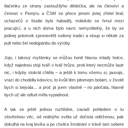
tlačenku ze strany zasloužilýho dědečka, ale na členství a
činnost v Pionýru a ČSM se přece jenom jistej zřetel bral;
uchazečů o študie bylo habaděj, málokdo se hrnul mezi
pracující, a u nich doma bylo navíc nemyslitelný, že by se
jedinej potomek zpronevěřil rodinný tradici a stoup si někde za
pult nebo šel nedejpánbu do výroby.
Jojo, i takový myšlenky se můžou honit hlavou mladý holce,
když najednou stojí tváří v tvář hrůze, proti který nezmůže lautr
nic, i kdyby stokrát chtěla – a ještě k tomu všemu si, jauvajs,
vrazí do chodidla kdovíco, to kvůli těm pitomejm botám, v životě
bych si bejvala… a proč já jsem vlastně – no pánčata, hlavně
bych už ale odtud měla vypadnout.
A tak se ještě jednou rozhlídne, zavadí pohledem o tu
zlověstnou věc, od reálnýho světa už dočista odtrženou, pak
dokulhá na kraj lesíka a po chvilce šmátrání v trávě tam sebere