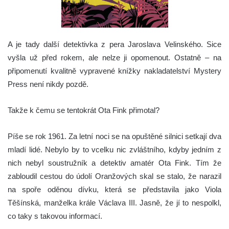
A je tady další detektivka z pera Jaroslava Velinského. Sice
vyšla už před rokem, ale nelze ji opomenout. Ostatně – na
připomenutí kvalitně vypravené knížky nakladatelství Mystery
Press není nikdy pozdě.
Takže k čemu se tentokrát Ota Fink přimotal?
Píše se rok 1961. Za letní noci se na opuštěné silnici setkají dva
mladí lidé. Nebylo by to vcelku nic zvláštního, kdyby jedním z
nich nebyl soustružník a detektiv amatér Ota Fink. Tím že
zabloudil cestou do údolí Oranžových skal se stalo, že narazil
na spoře oděnou dívku, která se představila jako Viola
Těšínská, manželka krále Václava III. Jasně, že jí to nespolkl,
co taky s takovou informací.