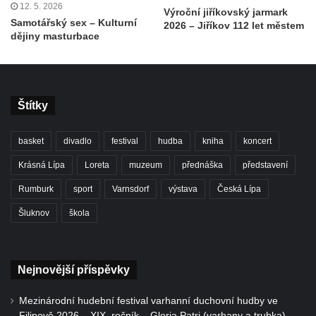
12. 5. 2026
Výroční jiříkovský jarmark
Samotářský sex – Kulturní
2026 – Jiříkov 112 let městem
dějiny masturbace
Štítky
basket
divadlo
festival
hudba
kniha
koncert
Krásná Lípa
Loreta
muzeum
přednáška
představení
Rumburk
sport
Varnsdorf
výstava
Česká Lípa
Šluknov
škola
Nejnovější příspěvky
Mezinárodní hudební festival varhanní duchovní hudby ve
Filipově 2026 – XIX. ročník – Gloria Patri (varhany a trubka)