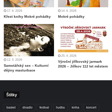
17. 6. 2026
14. 6. 2026
Křest knihy Mokré pohádky
Mokré pohádky
25. 4. 2026
12. 5. 2026
Výroční jiříkovský jarmark
Samotářský sex – Kulturní
2026 – Jiříkov 112 let městem
dějiny masturbace
Štítky
basket
divadlo
festival
hudba
kniha
koncert