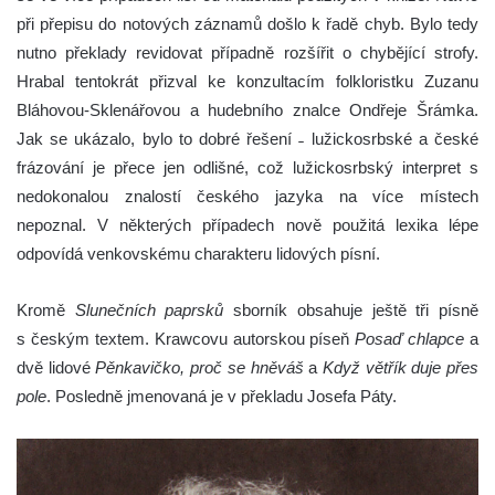
při přepisu do notových záznamů došlo k řadě chyb. Bylo tedy
nutno překlady revidovat případně rozšířit o chybějící strofy.
Hrabal tentokrát přizval ke konzultacím folkloristku Zuzanu
Bláhovou-Sklenářovou a hudebního znalce Ondřeje Šrámka.
Jak se ukázalo, bylo to dobré řešení ˗ lužickosrbské a české
frázování je přece jen odlišné, což lužickosrbský interpret s
nedokonalou znalostí českého jazyka na více místech
nepoznal. V některých případech nově použitá lexika lépe
odpovídá venkovskému charakteru lidových písní.
Kromě
Slunečních paprsků
sborník obsahuje ještě tři písně
s českým textem. Krawcovu autorskou píseň
Posaď chlapce
a
dvě lidové
Pěnkavičko, proč se hněváš
a
Když větřík duje přes
pole
. Posledně jmenovaná je v překladu Josefa Páty.