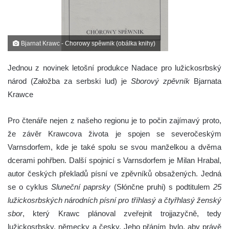
Bjarnat Krawc - Chorowy spěwnik (obálka knihy)
Jednou z novinek letošní produkce Nadace pro lužickosrbský
národ (Załožba za serbski lud) je
Sborový zpěvník
Bjarnata
Krawce
Pro čtenáře nejen z našeho regionu je to počin zajímavý proto,
že závěr Krawcova života je spojen se severočeským
Varnsdorfem, kde je také spolu se svou manželkou a dvěma
dcerami pohřben. Další spojnicí s Varnsdorfem je Milan Hrabal,
autor českých překladů písní ve zpěvníků obsažených. Jedná
se o cyklus
Sluneční paprsky
(Słónčne pruhi) s podtitulem
25
lužickosrbských národních písní pro tříhlasý a čtyřhlasý ženský
sbor
, který Krawc plánoval zveřejnit trojjazyčně, tedy
lužickosrbsky, německy a česky. Jeho přáním bylo, aby právě