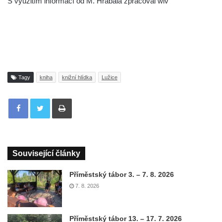
S využitím informací od M. Hrabala zpracoval wiv
Tagy
kniha
knižní hlídka
Lužice
Tisknout
Související články
Příměstský tábor 3. – 7. 8. 2026
7. 8. 2026
Příměstský tábor 13. – 17. 7. 2026