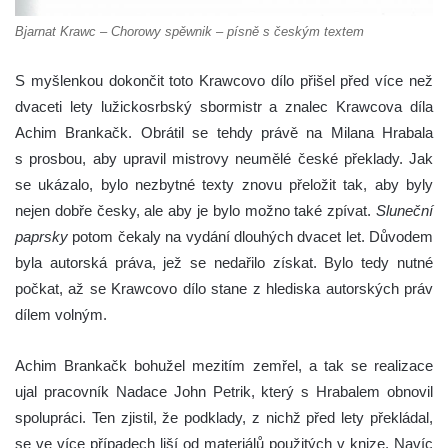
Bjarnat Krawc – Chorowy spěwnik – písně s českým textem
S myšlenkou dokončit toto Krawcovo dílo přišel před více než
dvaceti lety lužickosrbský sbormistr a znalec Krawcova díla
Achim Brankačk. Obrátil se tehdy právě na Milana Hrabala
s prosbou, aby upravil mistrovy neumělé české překlady. Jak
se ukázalo, bylo nezbytné texty znovu přeložit tak, aby byly
nejen dobře česky, ale aby je bylo možno také zpívat.
Sluneční
paprsky
potom čekaly na vydání dlouhých dvacet let. Důvodem
byla autorská práva, jež se nedařilo získat. Bylo tedy nutné
počkat, až se Krawcovo dílo stane z hlediska autorských práv
dílem volným.
Achim Brankačk bohužel mezitím zemřel, a tak se realizace
ujal pracovník Nadace John Petrik, který s Hrabalem obnovil
spolupráci. Ten zjistil, že podklady, z nichž před lety překládal,
se ve více případech liší od materiálů použitých v knize. Navíc