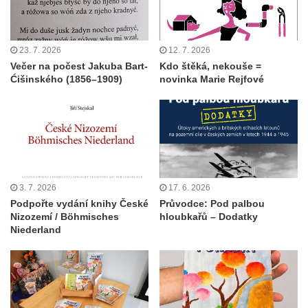
23. 7. 2026
12. 7. 2026
Večer na počest Jakuba Bart-
Kdo štěká, nekouše =
Ćišinského (1856–1909)
novinka Marie Rejfové
3. 7. 2026
17. 6. 2026
Podpořte vydání knihy České
Průvodce: Pod palbou
Nizozemí / Böhmisches
hloubkařů – Dodatky
Niederland