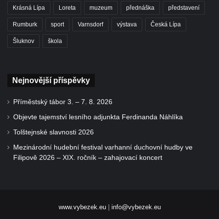
Krásná Lípa
Loreta
muzeum
přednáška
představení
Rumburk
sport
Varnsdorf
výstava
Česká Lípa
Šluknov
škola
Nejnovější příspěvky
Příměstský tábor 3. – 7. 8. 2026
Objevte tajemství lesního adjunkta Ferdinanda Náhlíka
Tolštejnské slavnosti 2026
Mezinárodní hudební festival varhanní duchovní hudby ve
Filipově 2026 – XIX. ročník – zahajovací koncert
www.vybezek.eu
|
info@vybezek.eu