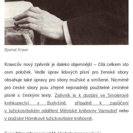
Bjarnat Krawc
Krawcův nový zpěvník je daleko objemnější – čítá celkem sto
osm položek. Vedle úprav lidových písní pro ženské sbory
obsahuje také úpravy pro sbory mužské a smíšené. Nicméně
pro české sbory jsou zřejmě nejsnadněji použitelné zmíněné
písně s českými texty.
Zpěvník je k dostání ve Smolerově
knihkupectví v Budyšíně
,
případně k zapůjčení
v lužickosrbském oddělení Městské knihovny Varnsdorf
nebo
v pražské Hórnikově lužickosrbské knihovně
.