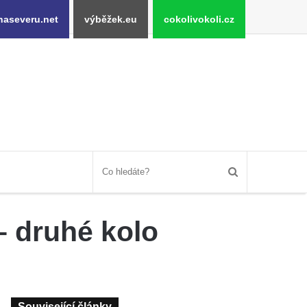
naseveru.net
výběžek.eu
cokolivokoli.cz
– druhé kolo
Související články