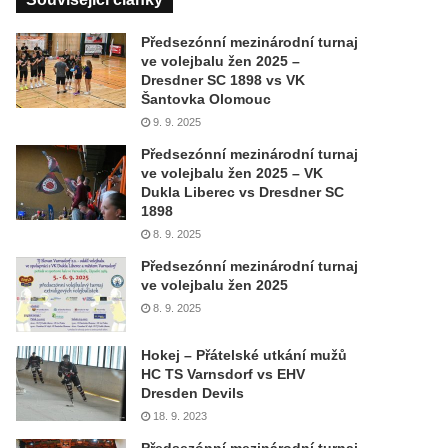
Předsezónní mezinárodní turnaj
ve volejbalu žen 2025 –
Dresdner SC 1898 vs VK
Šantovka Olomouc
9. 9. 2025
Předsezónní mezinárodní turnaj
ve volejbalu žen 2025 – VK
Dukla Liberec vs Dresdner SC
1898
8. 9. 2025
Předsezónní mezinárodní turnaj
ve volejbalu žen 2025
8. 9. 2025
Hokej – Přátelské utkání mužů
HC TS Varnsdorf vs EHV
Dresden Devils
18. 9. 2023