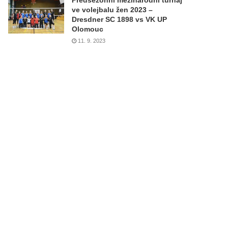
Předsezónní mezinárodní turnaj
ve volejbalu žen 2023 –
Dresdner SC 1898 vs VK UP
Olomouc
11. 9. 2023