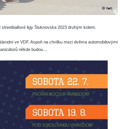
í streetballové ligy Šluknovska 2023 druhým kolem.
 Národní ve VDF. Aspoň na chvilku mezi dvěma automobilovými
rganizátorů někde budou…