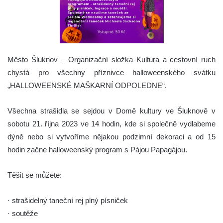
Město Šluknov – Organizační složka Kultura a cestovní ruch
chystá pro všechny příznivce halloweenského svátku
„HALLOWEENSKÉ MAŠKARNÍ ODPOLEDNE“.
Všechna strašidla se sejdou v Domě kultury ve Šluknově v
sobotu 21. října 2023 ve 14 hodin, kde si společně vydlabeme
dýně nebo si vytvoříme nějakou podzimní dekoraci a od 15
hodin začne halloweenský program s Pájou Papagájou.
Těšit se můžete:
· strašidelný taneční rej plný písniček
· soutěže