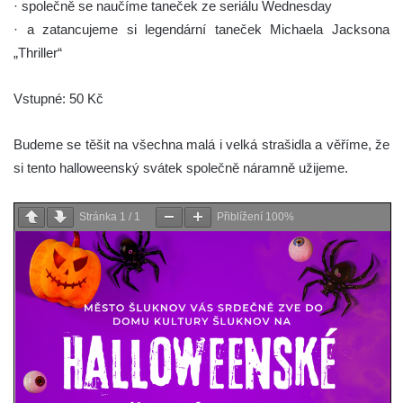
· společně se naučíme taneček ze seriálu Wednesday
· a zatancujeme si legendární taneček Michaela Jacksona
„Thriller“
Vstupné: 50 Kč
Budeme se těšit na všechna malá i velká strašidla a věříme, že
si tento halloweenský svátek společně náramně užijeme.
Stránka
1
/
1
Přiblížení
100%