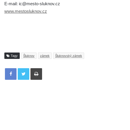
E-mail: ic@mesto-sluknov.cz
www.mestosluknov.cz
Tagy
Šluknov
zámek
Šluknovský zámek
Tisknout