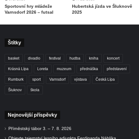
Sportovní hry mládeže
Hubertská jízda ve Šluknově
Varnsdorf 2026 – futsal
2025
Štítky
basket
divadlo
festival
hudba
kniha
koncert
Krásná Lípa
Loreta
muzeum
přednáška
představení
Rumburk
sport
Varnsdorf
výstava
Česká Lípa
Šluknov
škola
Nejnovější příspěvky
Příměstský tábor 3. – 7. 8. 2026
Objevte tajemství lesního adjunkta Ferdinanda Náhlíka