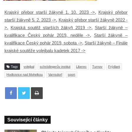
Krajský přebor starší žákyně 1. 10. 2023 ->
,
Krajský přebor
starší žákyně 5. 2. 2023 ->
,
Krajský přebor starší žákyně 2022 -
>
,
Krajská soutěž starších žákyň 2019 ->
,
Starší žákyně –
kvalifikace Český pohár 2019, neděle ->
,
Starší žákyně –
kvalifikace Český pohár 2019, sobota ->
,
Starší žákyně – Finále
krajské soutěže volejbalu kadetek 2017 ->
Tagy
volejbal
schrödingerův institut
Liberec
Turnov
Frýdlant
Hodkovice nad Mohelkou
Varnsdorf
sport
Tisknout
Související články