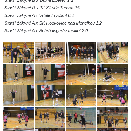
Starší žákyně B x Dukla Liberec 1:2
Starší žákyně B x TJ Zikuda Turnov 2:0
Starší žákyně A x Vrtule Frýdlant 0:2
Starší žákyně A x SK Hodkovice nad Mohelkou 1:2
Starší žákyně A x Schrödingerův Institut 2:0