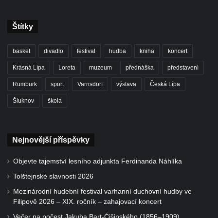
Štítky
basket
divadlo
festival
hudba
kniha
koncert
Krásná Lípa
Loreta
muzeum
přednáška
představení
Rumburk
sport
Varnsdorf
výstava
Česká Lípa
Šluknov
škola
Nejnovější příspěvky
Objevte tajemství lesního adjunkta Ferdinanda Náhlíka
Tolštejnské slavnosti 2026
Mezinárodní hudební festival varhanní duchovní hudby ve
Filipově 2026 – XIX. ročník – zahajovací koncert
Večer na počest Jakuba Bart-Ćišinského (1856–1909)