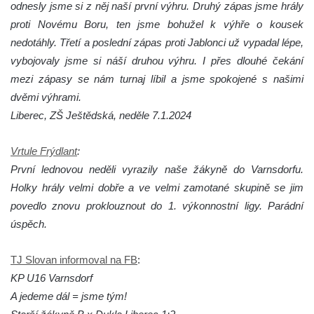
odnesly jsme si z něj naší první výhru. Druhý zápas jsme hrály
proti Novému Boru, ten jsme bohužel k výhře o kousek
nedotáhly. Třetí a poslední zápas proti Jablonci už vypadal lépe,
vybojovaly jsme si náší druhou výhru. I přes dlouhé čekání
mezi zápasy se nám turnaj líbil a jsme spokojené s našimi
dvěmi výhrami.
Liberec, ZŠ Ještědská, neděle 7.1.2024
Vrtule Frýdlant
:
První lednovou neděli vyrazily naše žákyně do Varnsdorfu.
Holky hrály velmi dobře a ve velmi zamotané skupině se jim
povedlo znovu proklouznout do 1. výkonnostní ligy. Parádní
úspěch.
TJ Slovan informoval na FB
:
KP U16 Varnsdorf
A jedeme dál = jsme tým!