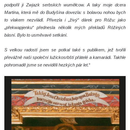
podpořil ji Zwjazk serbskich wuměłcow. A taky moje dcera
Martina, která mě do Budyšína dovezla: s bolavou nohou bych
to vlakem nezvládl. Přivezla i „živý“ dárek pro Róžu: jako
„překwapjenku“ přednesla několik mých překladů Róžiných
básní. Bylo to usměvavé setkání.
S velkou radostí jsem se potkal také s publikem, jež tvořili
převážně naši společní lužickosrbští přátelé a kamarádi. Takhle
pohromadě jsme se neviděli hezkých pár let.
“