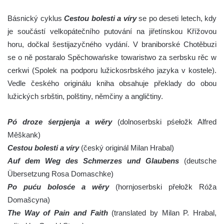
Básnický cyklus
Cestou bolesti a víry
se po deseti letech, kdy
je součástí velkopátečního putování na jiřetínskou Křížovou
horu, dočkal šestijazyčného vydání. V braniborské Chotěbuzi
se o ně postaralo Spěchowańske towaristwo za serbsku rěc w
cerkwi (Spolek na podporu lužickosrbského jazyka v kostele).
Vedle českého originálu kniha obsahuje překlady do obou
lužických srbštin, polštiny, němčiny a angličtiny.
Pó droze śerpjenja a wěry
(dolnoserbski pśełožk Alfred
Měškank)
Cestou bolesti a víry
(český originál Milan Hrabal)
Auf dem Weg des Schmerzes und Glaubens
(deutsche
Übersetzung Rosa Domaschke)
Po puću bolosće a wěry
(hornjoserbski přełožk Róža
Domašcyna)
The Way of Pain and Faith
(translated by Milan P. Hrabal,