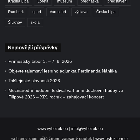
Krásná Lípa
Loreta
muzeum
přednáška
představení
Rumburk
sport
Varnsdorf
výstava
Česká Lípa
Šluknov
škola
Nejnovější příspěvky
Příměstský tábor 3. – 7. 8. 2026
Objevte tajemství lesního adjunkta Ferdinanda Náhlíka
Tolštejnské slavnosti 2026
Mezinárodní hudební festival varhanní duchovní hudby ve
Filipově 2026 – XIX. ročník – zahajovací koncert
www.vybezek.eu
|
info@vybezek.eu
web provozuje
ještě žijem, zapsaný spolek
|
www.jestezijem.cz