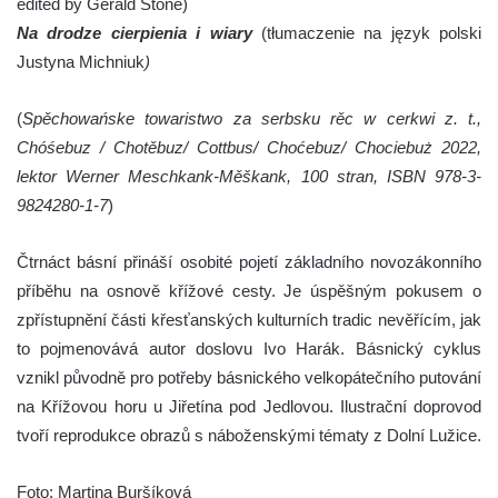
edited by Gerald Stone)
Na drodze cierpienia i wiary
(tłumaczenie na język polski
Justyna Michniuk
)
(
Spěchowańske towaristwo za serbsku rěc w cerkwi z. t.,
Chóśebuz / Chotěbuz/ Cottbus/ Choćebuz/ Chociebuż 2022,
lektor Werner Meschkank-Měškank, 100 stran, ISBN 978-3-
9824280-1-7
)
Čtrnáct básní přináší osobité pojetí základního novozákonního
příběhu na osnově křížové cesty. Je úspěšným pokusem o
zpřístupnění části křesťanských kulturních tradic nevěřícím, jak
to pojmenovává autor doslovu Ivo Harák. Básnický cyklus
vznikl původně pro potřeby básnického velkopátečního putování
na Křížovou horu u Jiřetína pod Jedlovou. Ilustrační doprovod
tvoří reprodukce obrazů s náboženskými tématy z Dolní Lužice.
Foto: Martina Buršíková