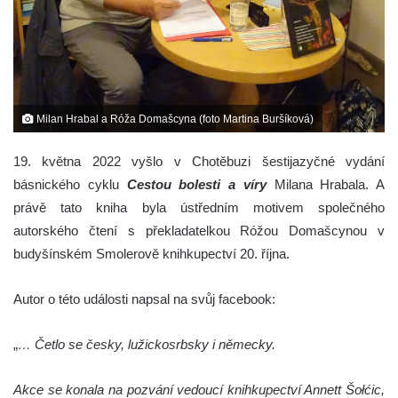
Milan Hrabal a Róža Domašcyna (foto Martina Buršíková)
19. května 2022 vyšlo v Chotěbuzi šestijazyčné vydání
básnického cyklu
Cestou bolesti a víry
Milana Hrabala. A
právě tato kniha byla ústředním motivem společného
autorského čtení s překladatelkou Róžou Domašcynou v
budyšínském Smolerově knihkupectví 20. října.
Autor o této události napsal na svůj facebook:
„
… Četlo se česky, lužickosrbsky i německy.
Akce se konala na pozvání vedoucí knihkupectví Annett Šołćic,