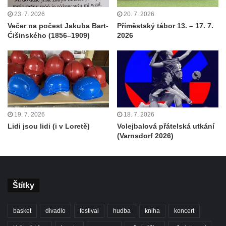
23. 7. 2026
20. 7. 2026
Večer na počest Jakuba Bart-
Příměstský tábor 13. – 17. 7.
Ćišinského (1856–1909)
2026
19. 7. 2026
18. 7. 2026
Lidi jsou lidi (i v Loretě)
Volejbalová přátelská utkání
(Varnsdorf 2026)
Štítky
basket
divadlo
festival
hudba
kniha
koncert