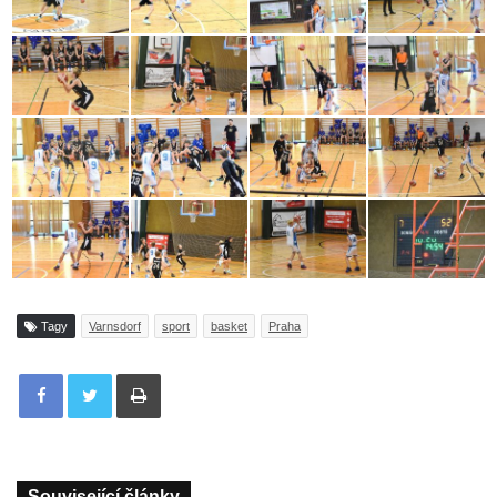
Tagy
Varnsdorf
sport
basket
Praha
Tisknout
Související články