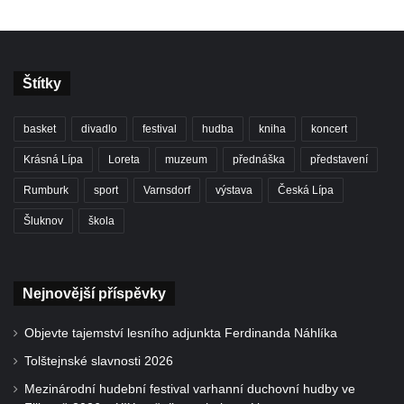
Štítky
basket
divadlo
festival
hudba
kniha
koncert
Krásná Lípa
Loreta
muzeum
přednáška
představení
Rumburk
sport
Varnsdorf
výstava
Česká Lípa
Šluknov
škola
Nejnovější příspěvky
Objevte tajemství lesního adjunkta Ferdinanda Náhlíka
Tolštejnské slavnosti 2026
Mezinárodní hudební festival varhanní duchovní hudby ve