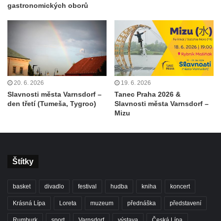
gastronomických oborů
20. 6. 2026
19. 6. 2026
Slavnosti města Varnsdorf –
Tanec Praha 2026 &
den třetí (Tumeša, Tygroo)
Slavnosti města Varnsdorf –
Mizu
Štítky
basket
divadlo
festival
hudba
kniha
koncert
Krásná Lípa
Loreta
muzeum
přednáška
představení
Rumburk
sport
Varnsdorf
výstava
Česká Lípa