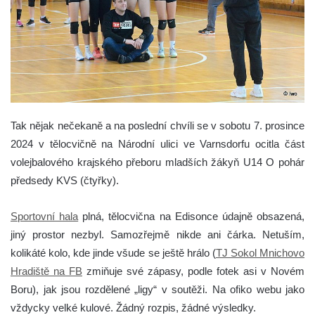
Tak nějak nečekaně a na poslední chvíli se v sobotu 7. prosince
2024 v tělocvičně na Národní ulici ve Varnsdorfu ocitla část
volejbalového krajského přeboru mladších žákyň U14 O pohár
předsedy KVS (čtyřky).
Sportovní hala
plná, tělocvična na Edisonce údajně obsazená,
jiný prostor nezbyl. Samozřejmě nikde ani čárka. Netuším,
kolikáté kolo, kde jinde všude se ještě hrálo (
TJ Sokol Mnichovo
Hradiště na FB
zmiňuje své zápasy, podle fotek asi v Novém
Boru), jak jsou rozdělené „ligy“ v soutěži. Na ofiko webu jako
vždycky velké kulové. Žádný rozpis, žádné výsledky.