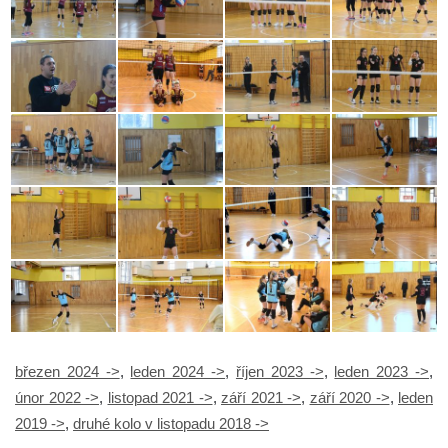
březen 2024 ->
,
leden 2024 ->
,
říjen 2023 ->
,
leden 2023 ->
,
únor 2022 ->
,
listopad 2021 ->
,
září 2021 ->
,
září 2020 ->
,
leden
2019 ->
,
druhé kolo v listopadu 2018 ->