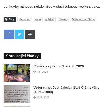
Jo, kdyby náhodou někdo něco – stačí ťuknout: ivo@safus.cz
Tagy
Varnsdorf
sport
volejbal
Liberec
Jablonec nad Nisou
Tisknout
Související články
Příměstský tábor 3. – 7. 8. 2026
7. 8. 2026
Večer na počest Jakuba Bart-Ćišinského
(1856–1909)
23. 7. 2026