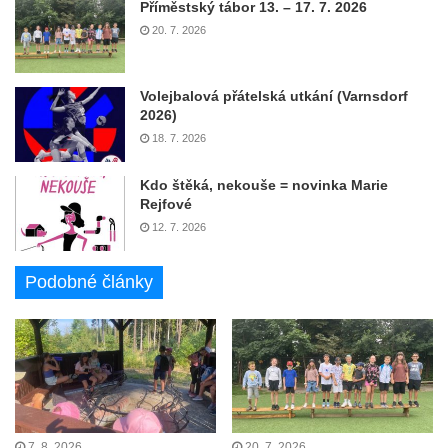
Příměstský tábor 13. – 17. 7. 2026
20. 7. 2026
Volejbalová přátelská utkání (Varnsdorf
2026)
18. 7. 2026
Kdo štěká, nekouše = novinka Marie
Rejfové
12. 7. 2026
Podobné články
7. 8. 2026
20. 7. 2026