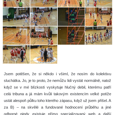
Jsem potěšen, že si někdo i všiml, že nosím do kolektivu
sluchátka. Jo, je to proto, že nemůžu lidi vystát normálně, natož
když se v mé blízkosti vyskytuje hlučný debil, kterému patří
celá tribuna a já mám kvůli takovým existencím velké potíže
ustát alespoň půlku toho kterého zápasu, když už jsem přišel. A
za B) – na skvělé a fundované hodnocení průběhu a jiné
odborné pindy existuje přímo specializovaný web a další