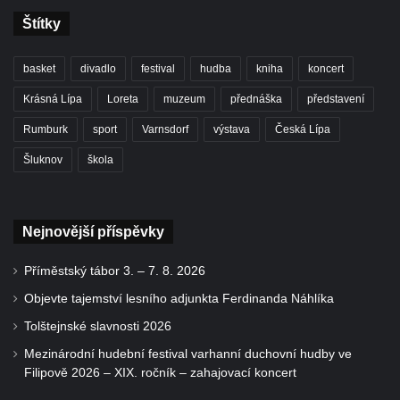
Štítky
basket
divadlo
festival
hudba
kniha
koncert
Krásná Lípa
Loreta
muzeum
přednáška
představení
Rumburk
sport
Varnsdorf
výstava
Česká Lípa
Šluknov
škola
Nejnovější příspěvky
Příměstský tábor 3. – 7. 8. 2026
Objevte tajemství lesního adjunkta Ferdinanda Náhlíka
Tolštejnské slavnosti 2026
Mezinárodní hudební festival varhanní duchovní hudby ve
Filipově 2026 – XIX. ročník – zahajovací koncert