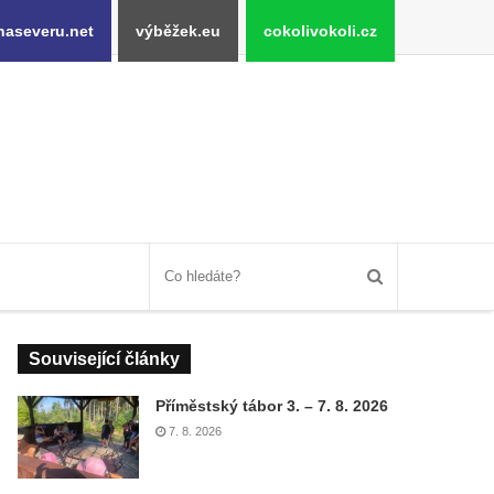
naseveru.net
výběžek.eu
cokolivokoli.cz
Související články
Příměstský tábor 3. – 7. 8. 2026
7. 8. 2026