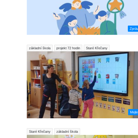
Zprá
základní škola
projekt 72 hodin
Staré Křečany
Mejl
Staré Křečany
základní škola