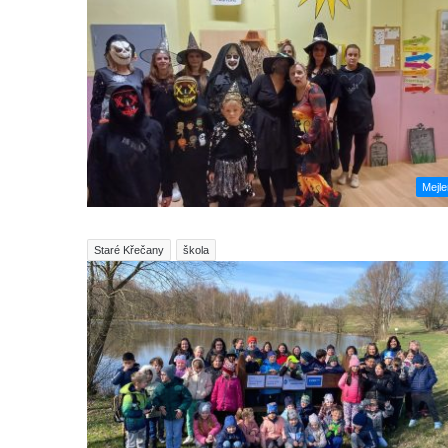
Mejl
Staré Křečany
škola