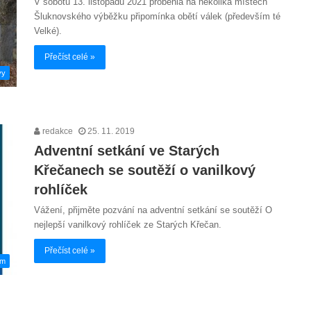
V sobotu 13. listopadu 2021 proběhla na několika místech
Šluknovského výběžku připomínka obětí válek (především té
Velké).
Přečíst celé »
vy
redakce
25. 11. 2019
Adventní setkání ve Starých
Křečanech se soutěží o vanilkový
rohlíček
Vážení, přijměte pozvání na adventní setkání se soutěží O
nejlepší vanilkový rohlíček ze Starých Křečan.
Přečíst celé »
em