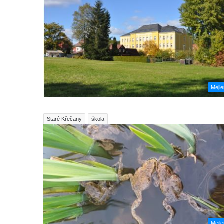
Mejl
Staré Křečany
škola
Mejl