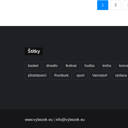
1
2
Štítky
basket
divadlo
festival
hudba
kniha
konce
představení
Rumburk
sport
Varnsdorf
výstava
www.vybezek.eu
|
info@vybezek.eu