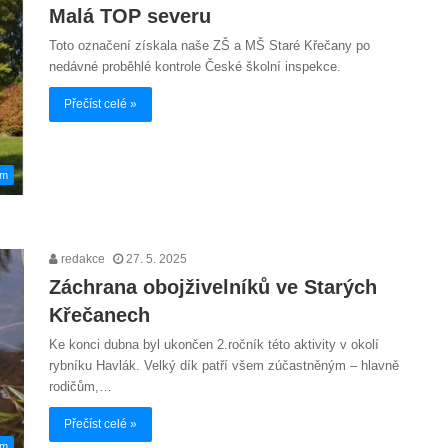
Malá TOP severu
Toto označení získala naše ZŠ a MŠ Staré Křečany po
nedávné proběhlé kontrole České školní inspekce.
Přečíst celé »
em
redakce
27. 5. 2025
Záchrana obojživelníků ve Starých
Křečanech
Ke konci dubna byl ukončen 2.ročník této aktivity v okolí
rybníku Havlák. Velký dík patří všem zúčastněným – hlavně
rodičům,…
Přečíst celé »
em