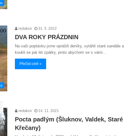
em
redakce
31. 5. 2022
DVA ROKY PRÁZDNIN
Na vaši poptávku jsme oprášili deníky, vytáhli staré sandále a
koukli se pár let zpátky, proto abychom se s vámi…
Přečíst celé »
ky
redakce
14. 11. 2021
Pocta padlým (Šluknov, Valdek, Staré
Křečany)