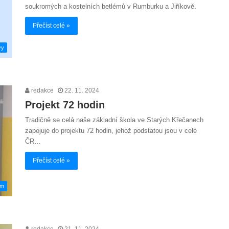
soukromých a kostelních betlémů v Rumburku a Jiříkově.
Přečíst celé »
vy
redakce
22. 11. 2024
Projekt 72 hodin
Tradičně se celá naše základní škola ve Starých Křečanech
zapojuje do projektu 72 hodin, jehož podstatou jsou v celé
ČR…
Přečíst celé »
em
redakce
21. 11. 2024