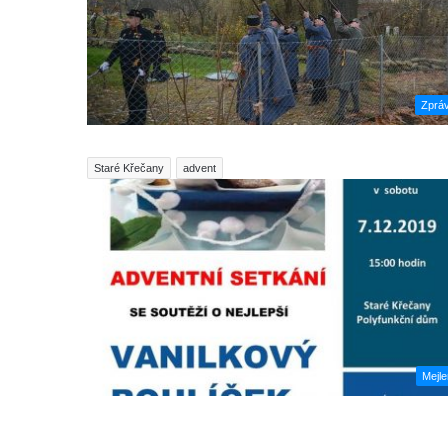
Zprá
Staré Křečany
advent
Mejl