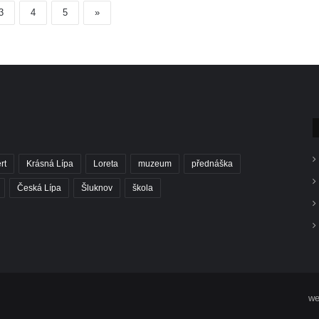
3
4
5
»
rt
Krásná Lípa
Loreta
muzeum
přednáška
Česká Lípa
Šluknov
škola
we