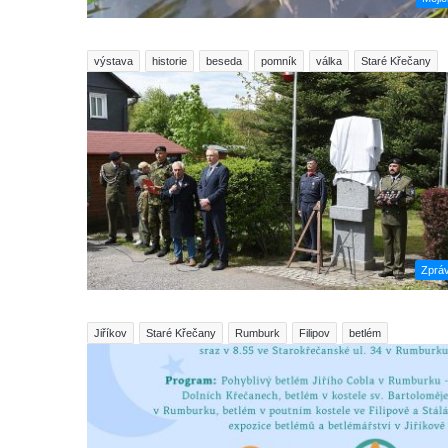
výstava
historie
beseda
pomník
válka
Staré Křečany
Zprá
Jiříkov
Staré Křečany
Rumburk
Filipov
betlém