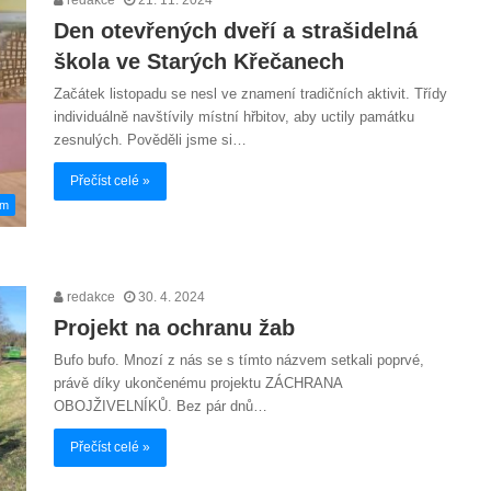
Den otevřených dveří a strašidelná
škola ve Starých Křečanech
Začátek listopadu se nesl ve znamení tradičních aktivit. Třídy
individuálně navštívily místní hřbitov, aby uctily památku
zesnulých. Pověděli jsme si…
Přečíst celé »
em
redakce
30. 4. 2024
Projekt na ochranu žab
Bufo bufo. Mnozí z nás se s tímto názvem setkali poprvé,
právě díky ukončenému projektu ZÁCHRANA
OBOJŽIVELNÍKŮ. Bez pár dnů…
Přečíst celé »