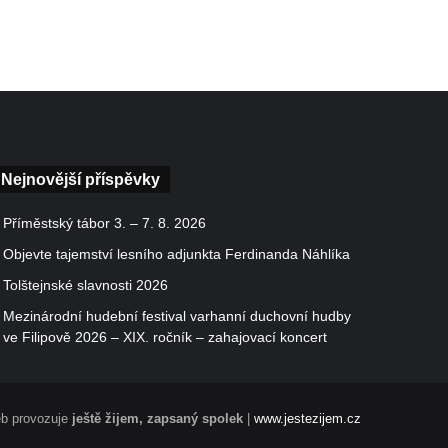
Nejnovější příspěvky
Příměstský tábor 3. – 7. 8. 2026
Objevte tajemství lesního adjunkta Ferdinanda Náhlíka
Tolštejnské slavnosti 2026
Mezinárodní hudební festival varhanní duchovní hudby
ve Filipově 2026 – XIX. ročník – zahajovací koncert
b provozuje
ještě žijem, zapsaný spolek
|
www.jestezijem.cz