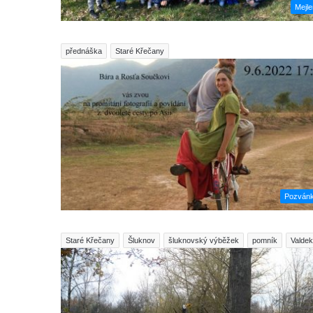
Mejl
přednáška
Staré Křečany
Pozván
Staré Křečany
Šluknov
šluknovský výběžek
pomník
Valdek