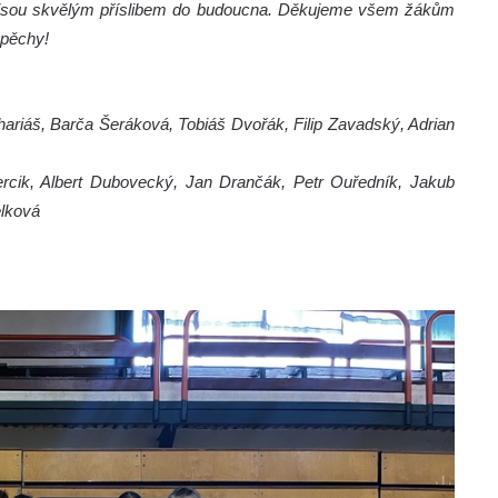
l a jsou skvělým příslibem do budoucna. Děkujeme všem žákům
spěchy!
riáš, Barča Šeráková, Tobiáš Dvořák, Filip Zavadský, Adrian
ercik, Albert Dubovecký, Jan Drančák, Petr Ouředník, Jakub
lková