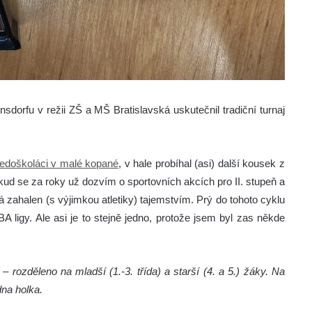
sdorfu v režii ZŠ a MŠ Bratislavská uskutečnil tradiční turnaj
tředoškoláci v malé kopané
, v hale probíhal (asi) další kousek z
kud se za roky už dozvím o sportovních akcích pro II. stupeň a
 zahalen (s výjimkou atletiky) tajemstvím. Prý do tohoto cyklu
A ligy. Ale asi je to stejně jedno, protože jsem byl zas někde
.
rozděleno na mladší (1.-3. třída) a starší (4. a 5.) žáky. Na
na holka.