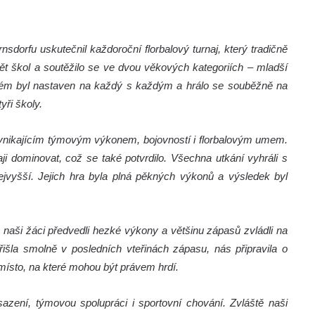
sdorfu uskutečnil každoroční florbalový turnaj, který tradičně
ět škol a soutěžilo se ve dvou věkových kategoriích – mladší
 systém byl nastaven na každý s každým a hrálo se souběžně na
yři školy.
i vynikajícím týmovým výkonem, bojovností i florbalovým umem.
ji dominovat, což se také potvrdilo. Všechna utkání vyhráli s
jvyšší. Jejich hra byla plná pěkných výkonů a výsledek byl
zde naši žáci předvedli hezké výkony a většinu zápasů zvládli na
řišla smolně v posledních vteřinách zápasu, nás připravila o
 místo, na které mohou být právem hrdí.
zení, týmovou spolupráci i sportovní chování. Zvláště naši