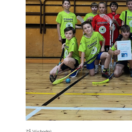
ZŠ Východní
: