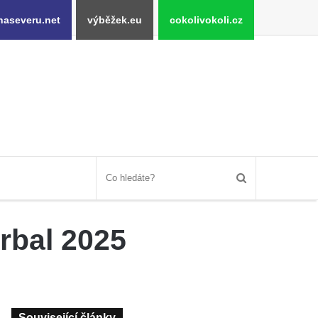
naseveru.net
výběžek.eu
cokolivokoli.cz
orbal 2025
Související články