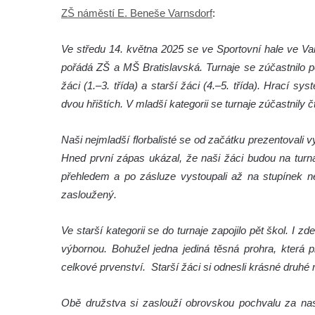
ZŠ náměstí E. Beneše Varnsdorf
:
Ve středu 14. května 2025 se ve Sportovní hale ve Varn
pořádá ZŠ a MŠ Bratislavská. Turnaje se zúčastnilo p
žáci (1.–3. třída) a starší žáci (4.–5. třída). Hrací
dvou hřištích. V mladší kategorii se turnaje zúčastnily čt
Naši nejmladší florbalisté se od začátku prezentoval
Hned první zápas ukázal, že naši žáci budou na turna
přehledem a po zásluze vystoupali až na stupínek ne
zasloužený.
Ve starší kategorii se do turnaje zapojilo pět škol. I 
výbornou. Bohužel jedna jediná těsná prohra, která p
celkové prvenství. Starší žáci si odnesli krásné druhé
Obě družstva si zaslouží obrovskou pochvalu za nasa