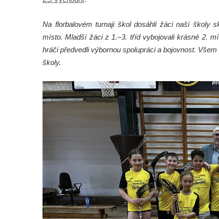
Na florbalovém turnaji škol dosáhli žáci naší školy s
místo. Mladší žáci z 1.–3. tříd vybojovali krásné 2. m
hráči předvedli výbornou spolupráci a bojovnost. Vše
školy.