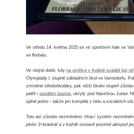
Ve středu 14. května 2025 se ve sportovní hale ve Varn
ve florbalu.
Ve stejné době, kdy
na umělce v Kotlině sváděli boj s
Olympiády I. stupně základních škol ve Varnsdorfu. Po
zmíněné středoškoláky, pak nižší školní stupeň zůstává
patřil i
pondělní basket
, ukrytý pod hlavičkou Junior NB
úplně jedno – takže jen kompilát z netu a sociálních sítí
Toto asi zůstalo nezměněno:
Hrací systém nezměněn – 
ploše 3+brankář a v každé sestavě povinně alespoň jed