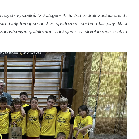
kvělých výsledků. V kategorii 4.–5. tříd získali zasloužené 1.
ísto. Celý turnaj se nesl ve sportovním duchu a fair play. Naši
m zúčastněným gratulujeme a děkujeme za skvělou reprezentaci