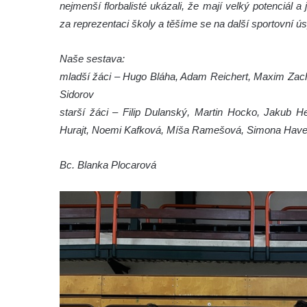
nejmenší florbalisté ukázali, že mají velký potenciá
za reprezentaci školy a těšíme se na další sportovní ú
Naše sestava:
mladší žáci – Hugo Bláha, Adam Reichert, Maxim Zacha
Sidorov
starší žáci – Filip Dulanský, Martin Hocko, Jakub H
Hurajt, Noemi Kafková, Míša Ramešová, Simona Have
Bc. Blanka Plocarová