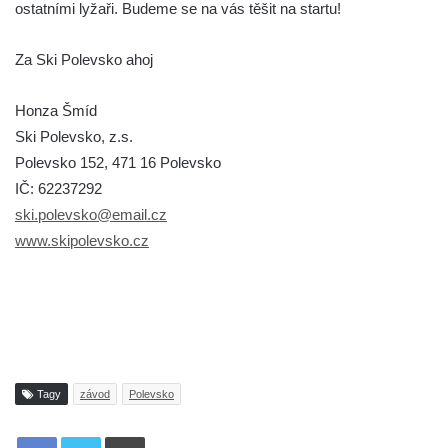
ostatními lyžaři. Budeme se na vás těšit na startu!
Za Ski Polevsko ahoj
Honza Šmíd
Ski Polevsko, z.s.
Polevsko 152, 471 16 Polevsko
IČ: 62237292
ski.polevsko@email.cz
www.skipolevsko.cz
Tagy
závod
Polevsko
Tisknout