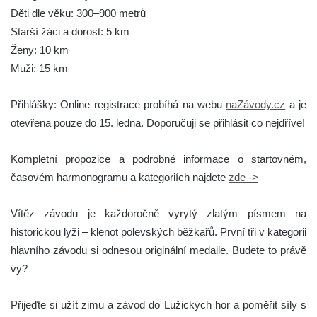
Děti dle věku: 300–900 metrů
Starší žáci a dorost: 5 km
Ženy: 10 km
Muži: 15 km
Přihlášky: Online registrace probíhá na webu
naZávody.cz
a je
otevřena pouze do 15. ledna. Doporučuji se přihlásit co nejdříve!
Kompletní propozice a podrobné informace o startovném,
časovém harmonogramu a kategoriích najdete
zde ->
Vítěz závodu je každoročně vyrytý zlatým písmem na
historickou lyži – klenot polevských běžkařů. První tři v kategorii
hlavního závodu si odnesou originální medaile. Budete to právě
vy?
Přijeďte si užít zimu a závod do Lužických hor a poměřit síly s