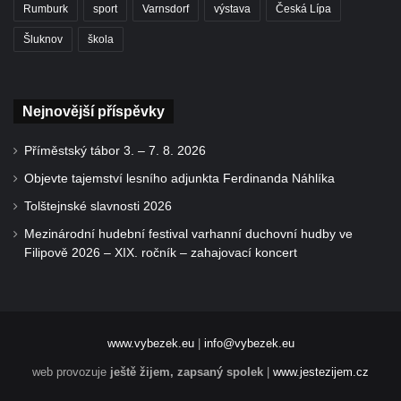
Rumburk
sport
Varnsdorf
výstava
Česká Lípa
Šluknov
škola
Nejnovější příspěvky
Příměstský tábor 3. – 7. 8. 2026
Objevte tajemství lesního adjunkta Ferdinanda Náhlíka
Tolštejnské slavnosti 2026
Mezinárodní hudební festival varhanní duchovní hudby ve
Filipově 2026 – XIX. ročník – zahajovací koncert
www.vybezek.eu
|
info@vybezek.eu
web provozuje
ještě žijem, zapsaný spolek
|
www.jestezijem.cz