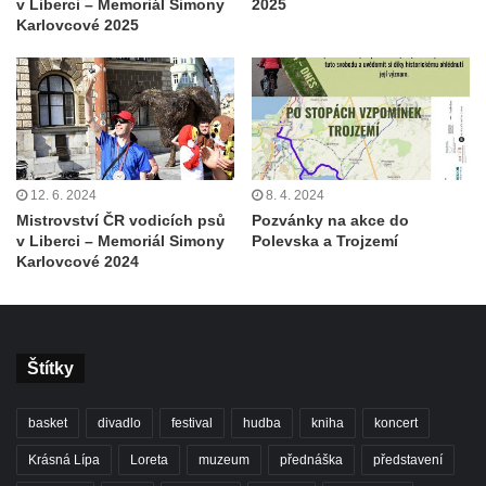
v Liberci – Memoriál Simony
2025
Karlovcové 2025
12. 6. 2024
8. 4. 2024
Mistrovství ČR vodicích psů
Pozvánky na akce do
v Liberci – Memoriál Simony
Polevska a Trojzemí
Karlovcové 2024
Štítky
basket
divadlo
festival
hudba
kniha
koncert
Krásná Lípa
Loreta
muzeum
přednáška
představení