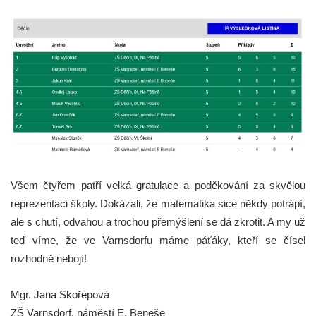
Všem čtyřem patří velká gratulace a poděkování za skvělou
reprezentaci školy. Dokázali, že matematika sice někdy potrápí,
ale s chutí, odvahou a trochou přemýšlení se dá zkrotit. A my už
teď víme, že ve Varnsdorfu máme páťáky, kteří se čísel
rozhodně nebojí!
Mgr. Jana Skořepová
ZŠ Varnsdorf, náměstí E. Beneše