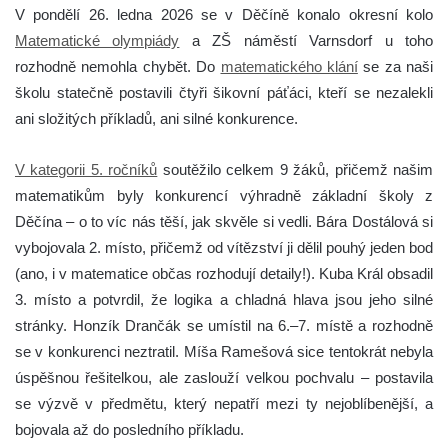
V pondělí 26. ledna 2026 se v Děčíně konalo okresní kolo
Matematické olympiády
a ZŠ náměstí Varnsdorf u toho
rozhodně nemohla chybět. Do
matematického klání
se za naši
školu statečně postavili čtyři šikovní páťáci, kteří se nezalekli
ani složitých příkladů, ani silné konkurence.
V kategorii 5. ročníků
soutěžilo celkem 9 žáků, přičemž našim
matematikům byly konkurencí výhradně základní školy z
Děčína – o to víc nás těší, jak skvěle si vedli. Bára Dostálová si
vybojovala 2. místo, přičemž od vítězství ji dělil pouhý jeden bod
(ano, i v matematice občas rozhodují detaily!). Kuba Král obsadil
3. místo a potvrdil, že logika a chladná hlava jsou jeho silné
stránky. Honzík Drančák se umístil na 6.–7. místě a rozhodně
se v konkurenci neztratil. Míša Ramešová sice tentokrát nebyla
úspěšnou řešitelkou, ale zaslouží velkou pochvalu – postavila
se výzvě v předmětu, který nepatří mezi ty nejoblíbenější, a
bojovala až do posledního příkladu.