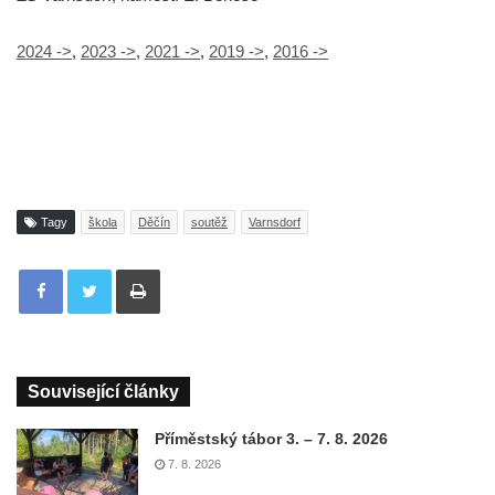
2024 ->
,
2023 ->
,
2021 ->
,
2019 ->
,
2016 ->
Tagy
škola
Děčín
soutěž
Varnsdorf
Tisknout
Související články
Příměstský tábor 3. – 7. 8. 2026
7. 8. 2026