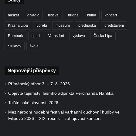
basket
divadlo
festival
hudba
kniha
koncert
Krásná Lípa
Loreta
muzeum
přednáška
představení
Rumburk
sport
Varnsdorf
výstava
Česká Lípa
Šluknov
škola
Nejnovější příspěvky
Příměstský tábor 3. – 7. 8. 2026
Objevte tajemství lesního adjunkta Ferdinanda Náhlíka
Tolštejnské slavnosti 2026
Mezinárodní hudební festival varhanní duchovní hudby ve
Filipově 2026 – XIX. ročník – zahajovací koncert