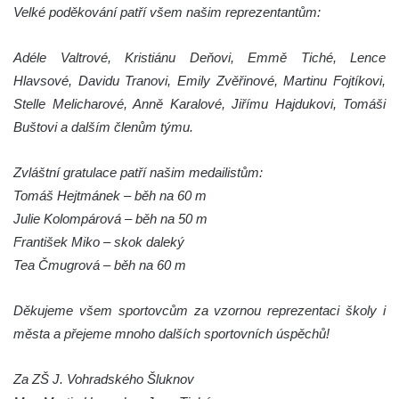
Velké poděkování patří všem našim reprezentantům:
Adéle Valtrové, Kristiánu Deňovi, Emmě Tiché, Lence
Hlavsové, Davidu Tranovi, Emily Zvěřinové, Martinu Fojtíkovi,
Stelle Melicharové, Anně Karalové, Jiřímu Hajdukovi, Tomáši
Buštovi a dalším členům týmu.
Zvláštní gratulace patří našim medailistům:
Tomáš Hejtmánek – běh na 60 m
Julie Kolompárová – běh na 50 m
František Miko – skok daleký
Tea Čmugrová – běh na 60 m
Děkujeme všem sportovcům za vzornou reprezentaci školy i
města a přejeme mnoho dalších sportovních úspěchů!
Za ZŠ J. Vohradského Šluknov