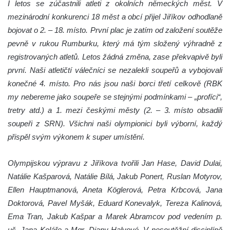
I letos se zúčastnili atleti z okolních německých měst. V
mezinárodní konkurenci 18 měst a obcí přijel Jiříkov odhodlaně
bojovat o 2. – 18. místo. První plac je zatím od založení soutěže
pevně v rukou Rumburku, který má tým složený výhradně z
registrovaných atletů. Letos žádná změna, zase překvapivě byli
první. Naši atletičtí válečníci se nezalekli soupeřů a vybojovali
konečné 4. místo. Pro nás jsou naši borci třetí celkově (RBK
my nebereme jako soupeře se stejnými podmínkami – „profíci“,
tretry atd.) a 1. mezi českými městy (2. – 3. místo obsadili
soupeři z SRN). Všichni naši olympionici byli výborní, každý
přispěl svým výkonem k super umístění.
Olympijskou výpravu z Jiříkova tvořili Jan Hase, David Dulai,
Natálie Kašparová, Natálie Bílá, Jakub Ponert, Ruslan Motyrov,
Ellen Hauptmanová, Aneta Köglerová, Petra Krbcová, Jana
Doktorová, Pavel Myšák, Eduard Konevalyk, Tereza Kalinová,
Ema Tran, Jakub Kašpar a Marek Abramcov pod vedením p.
uč. Jana Koláře a Mgr. Diany Halvové. V nesoutěžní disciplíně