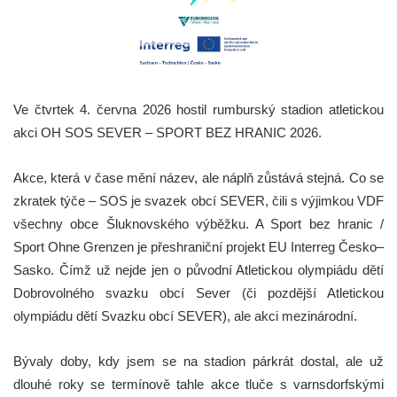
Ve čtvrtek 4. června 2026 hostil rumburský stadion atletickou
akci OH SOS SEVER – SPORT BEZ HRANIC 2026.
Akce, která v čase mění název, ale náplň zůstává stejná. Co se
zkratek týče – SOS je svazek obcí SEVER, čili s výjimkou VDF
všechny obce Šluknovského výběžku. A Sport bez hranic /
Sport Ohne Grenzen je přeshraniční projekt EU Interreg Česko–
Sasko. Čímž už nejde jen o původní Atletickou olympiádu dětí
Dobrovolného svazku obcí Sever (či pozdější Atletickou
olympiádu dětí Svazku obcí SEVER), ale akci mezinárodní.
Bývaly doby, kdy jsem se na stadion párkrát dostal, ale už
dlouhé roky se termínově tahle akce tluče s varnsdorfskými