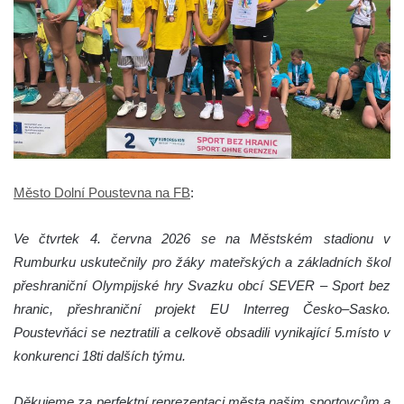
Město Dolní Poustevna na FB
:
Ve čtvrtek 4. června 2026 se na Městském stadionu v
Rumburku uskutečnily pro žáky mateřských a základních škol
přeshraniční Olympijské hry Svazku obcí SEVER – Sport bez
hranic, přeshraniční projekt EU Interreg Česko–Sasko.
Poustevňáci se neztratili a celkově obsadili vynikající 5.místo v
konkurenci 18ti dalších týmu.
Děkujeme za perfektní reprezentaci města našim sportovcům a