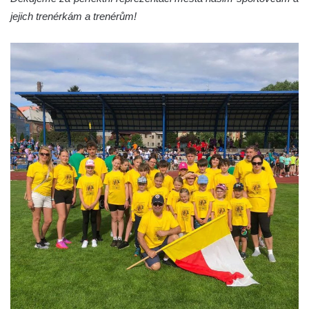
jejich trenérkám a trenérům!