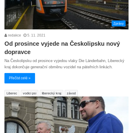
Zprávy
redakce
5. 11. 2021
Od prosince vyjede na Českolipsku nový
dopravce
Na Českolipsku od prosince vyjedou vlaky Die Länderbahn, Liberecký
kraj dokončuje generační obměnu vozidel na páteřních linkách.
Přečíst celé »
Liberec
vodici psi
liberecký kraj
závod