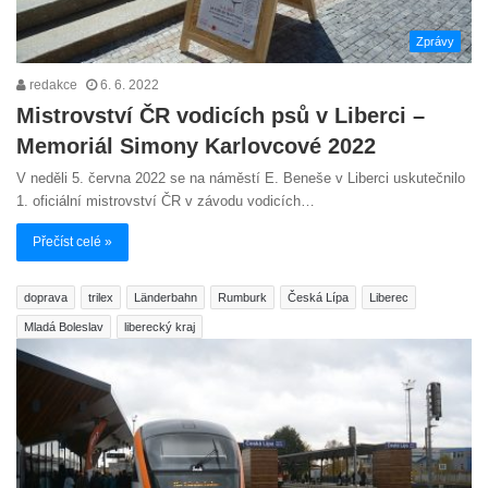
Zprávy
redakce
6. 6. 2022
Mistrovství ČR vodicích psů v Liberci –
Memoriál Simony Karlovcové 2022
V neděli 5. června 2022 se na náměstí E. Beneše v Liberci uskutečnilo
1. oficiální mistrovství ČR v závodu vodicích…
Přečíst celé »
doprava
trilex
Länderbahn
Rumburk
Česká Lípa
Liberec
Mladá Boleslav
liberecký kraj