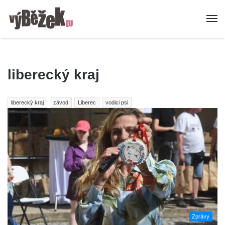
liberecký kraj
liberecký kraj
závod
Liberec
vodici psi
Zprávy