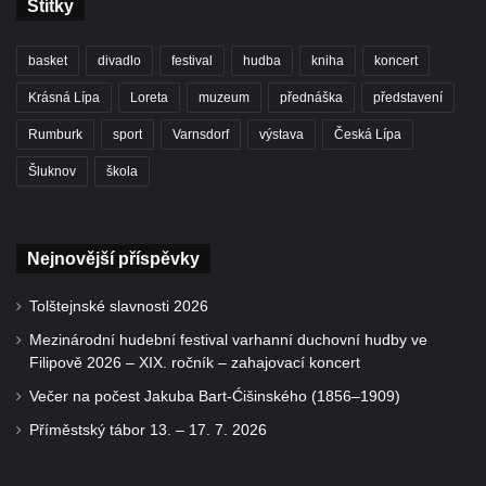
Štítky
basket
divadlo
festival
hudba
kniha
koncert
Krásná Lípa
Loreta
muzeum
přednáška
představení
Rumburk
sport
Varnsdorf
výstava
Česká Lípa
Šluknov
škola
Nejnovější příspěvky
Tolštejnské slavnosti 2026
Mezinárodní hudební festival varhanní duchovní hudby ve
Filipově 2026 – XIX. ročník – zahajovací koncert
Večer na počest Jakuba Bart-Ćišinského (1856–1909)
Příměstský tábor 13. – 17. 7. 2026