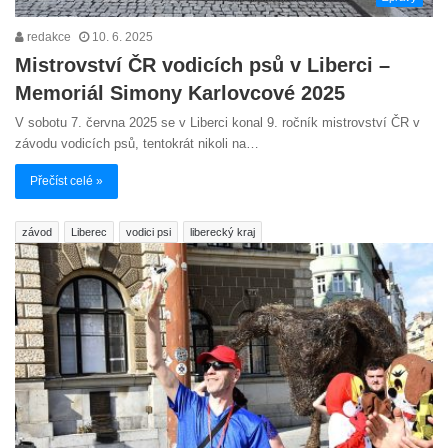
redakce
10. 6. 2025
Mistrovství ČR vodicích psů v Liberci –
Memoriál Simony Karlovcové 2025
V sobotu 7. června 2025 se v Liberci konal 9. ročník mistrovství ČR v
závodu vodicích psů, tentokrát nikoli na…
Přečíst celé »
závod
Liberec
vodici psi
liberecký kraj