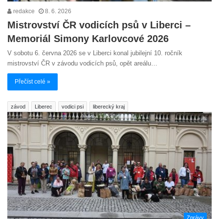
redakce
8. 6. 2026
Mistrovství ČR vodicích psů v Liberci –
Memoriál Simony Karlovcové 2026
V sobotu 6. června 2026 se v Liberci konal jubilejní 10. ročník
mistrovství ČR v závodu vodicích psů, opět areálu…
Přečíst celé »
závod
Liberec
vodici psi
liberecký kraj
Zprávy