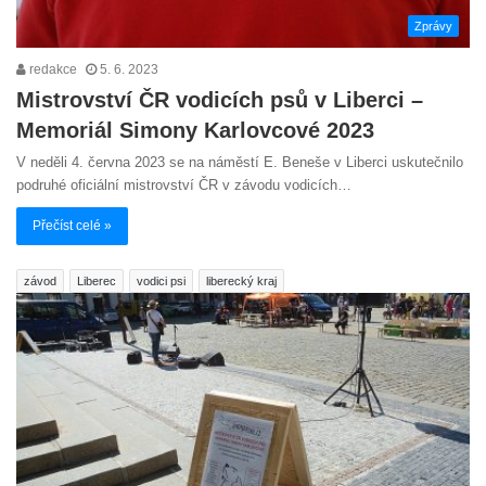
Zprávy
redakce
5. 6. 2023
Mistrovství ČR vodicích psů v Liberci –
Memoriál Simony Karlovcové 2023
V neděli 4. června 2023 se na náměstí E. Beneše v Liberci uskutečnilo
podruhé oficiální mistrovství ČR v závodu vodicích…
Přečíst celé »
závod
Liberec
vodici psi
liberecký kraj