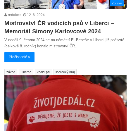
Zprávy
redakce
12. 6. 2024
Mistrovství ČR vodicích psů v Liberci –
Memoriál Simony Karlovcové 2024
V neděli 9. června 2024 se na náměstí E. Beneše v Liberci již počtvrté
(celkově 8. ročník) konalo mistrovství ČR…
Přečíst celé »
závod
Liberec
vodici psi
liberecký kraj