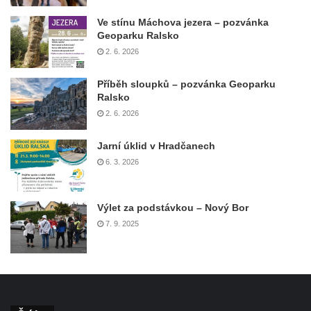
Ve stínu Máchova jezera – pozvánka
Geoparku Ralsko
2. 6. 2026
Příběh sloupků – pozvánka Geoparku
Ralsko
2. 6. 2026
Jarní úklid v Hradčanech
6. 3. 2026
Výlet za podstávkou – Nový Bor
7. 9. 2025