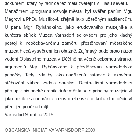
dokument, který by radnice též měla zveřejnit v Hlasu severu.
Manažment „programu rozvoje města“ byl svěřen pánům Mgr.
Mágrovi a PhDr. Musílkovi, zřejmě jako užitečným nadšencům.
U pana Mgr. Rybánského, jako erudovaného muzejníka a
kurátora sbírek Muzea Varnsdorf se ovšem pro jeho kladný
postoj k neočekávanému záměru přestěhování městského
muzea hledá vysvětlení jen obtížně. Zajímavý bude proto názor
vedení Oblastního muzea v Děčíně na věcně odbornou stránku
argumentů Mgr. Rybánského k přestěhování varnsdorfské
pobočky. Tedy, zda by jako nadřízená instance k takovému
stěhování vůbec vydalo souhlas. Destruktivní varnsdorfský
přístup k historické architektuře města se s principy muzejnictví
jako nositele a ochránce celospolečenského kulturního dědictví
přeci jen poněkud míjí.
Varnsdorf 9. dubna 2015
OBČANSKÁ INICIATIVA VARNSDORF 2000