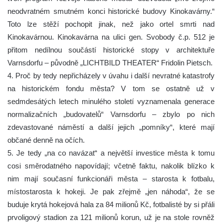
neodvratném smutném konci historické budovy Kinokavárny.“
Toto lze stěží pochopit jinak, než jako ortel smrti nad
Kinokavárnou. Kinokavárna na ulici gen. Svobody č.p. 512 je
přitom nedílnou součástí historické stopy v architektuře
Varnsdorfu ‒ původně „LICHTBILD THEATER“ Fridolin Pietsch.
4. Proč by tedy nepřicházely v úvahu i další nevratné katastrofy
na historickém fondu města? V tom se ostatně už v
sedmdesátých letech minulého století vyznamenala generace
normalizačních „budovatelů“ Varnsdorfu ‒ zbylo po nich
zdevastované náměstí a další jejich „pomníky“, které mají
občané denně na očích.
5. Je tedy „na co navázat“ a největší investice města k tomu
cosi směrodatného napovídají; včetně faktu, nakolik blízko k
nim mají současní funkcionáři města ‒ starosta k fotbalu,
místostarosta k hokeji. Je pak zřejmě „jen náhoda“, že se
buduje krytá hokejová hala za 84 milionů Kč, fotbalisté by si přáli
prvoligový stadion za 121 milionů korun, už je na stole rovněž