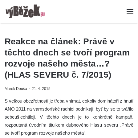
Reakce na článek: Právě v
těchto dnech se tvoří program
rozvoje našeho města…?
(HLAS SEVERU č. 7/2015)
Marek Douša
21. 4. 2015
S velkou obezřetností je třeba vnímat, cokoliv dominátoři z hnutí
ANO 2011 na varnsdorfské radnici podnikají; byť by se to tvářilo
sebeušlechtileji. V těchto dnech je to konkrétně kampaň,
rozpoutaná úvodním titulkem dubnového Hlasu severu „Právě
se tvoří program rozvoje našeho města“.