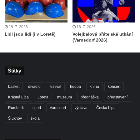
19. 7. 2026
18. 7. 2026
Lidi jsou lidi (i v Loretě)
Volejbalová přátelská utkání
(Varnsdorf 2026)
Štítky
basket
divadlo
festival
hudba
kniha
koncert
Krásná Lípa
Loreta
muzeum
přednáška
představení
Rumburk
sport
Varnsdorf
výstava
Česká Lípa
Šluknov
škola