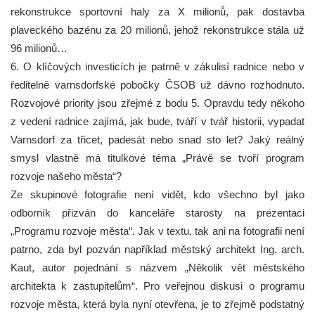
rekonstrukce sportovní haly za X milionů, pak dostavba
plaveckého bazénu za 20 milionů, jehož rekonstrukce stála už
96 milionů…
6. O klíčových investicích je patrně v zákulisí radnice nebo v
ředitelně varnsdorfské pobočky ČSOB už dávno rozhodnuto.
Rozvojové priority jsou zřejmé z bodu 5. Opravdu tedy někoho
z vedení radnice zajímá, jak bude, tváří v tvář historii, vypadat
Varnsdorf za třicet, padesát nebo snad sto let? Jaký reálný
smysl vlastně má titulkové téma „Právě se tvoří program
rozvoje našeho města“?
Ze skupinové fotografie není vidět, kdo všechno byl jako
odborník přizván do kanceláře starosty na prezentaci
„Programu rozvoje města“. Jak v textu, tak ani na fotografii není
patrno, zda byl pozván například městský architekt Ing. arch.
Kaut, autor pojednání s názvem „Několik vět městského
architekta k zastupitelům“. Pro veřejnou diskusi o programu
rozvoje města, která byla nyní otevřena, je to zřejmě podstatný