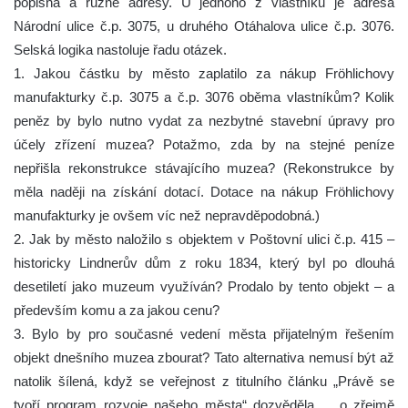
popisná a různé adresy. U jednoho z vlastníků je adresa
Národní ulice č.p. 3075, u druhého Otáhalova ulice č.p. 3076.
Selská logika nastoluje řadu otázek.
1. Jakou částku by město zaplatilo za nákup Fröhlichovy
manufakturky č.p. 3075 a č.p. 3076 oběma vlastníkům? Kolik
peněz by bylo nutno vydat za nezbytné stavební úpravy pro
účely zřízení muzea? Potažmo, zda by na stejné peníze
nepřišla rekonstrukce stávajícího muzea? (Rekonstrukce by
měla naději na získání dotací. Dotace na nákup Fröhlichovy
manufakturky je ovšem víc než nepravděpodobná.)
2. Jak by město naložilo s objektem v Poštovní ulici č.p. 415 ‒
historicky Lindnerův dům z roku 1834, který byl po dlouhá
desetiletí jako muzeum využíván? Prodalo by tento objekt ‒ a
především komu a za jakou cenu?
3. Bylo by pro současné vedení města přijatelným řešením
objekt dnešního muzea zbourat? Tato alternativa nemusí být až
natolik šílená, když se veřejnost z titulního článku „Právě se
tvoří program rozvoje našeho města“ dozvěděla „…o zřejmě