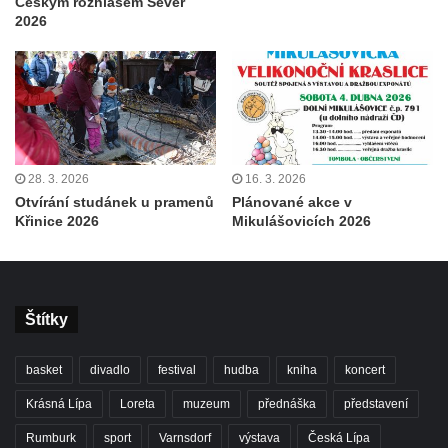
Českým rozhlasem Sever
2026
28. 3. 2026
16. 3. 2026
Otvírání studánek u pramenů
Plánované akce v
Křinice 2026
Mikulášovicích 2026
Štítky
basket
divadlo
festival
hudba
kniha
koncert
Krásná Lípa
Loreta
muzeum
přednáška
představení
Rumburk
sport
Varnsdorf
výstava
Česká Lípa