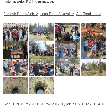
Foto na webu KČT Krásná Lípa:
Jaromír Petružálek ->
,
Ilona Řechtáčková ->
,
Jan Tomiška ->
Rok 2019 ->
,
rok 2018 ->
,
rok 2017 ->
,
rok 2015 ->
,
rok 2014 ->
,