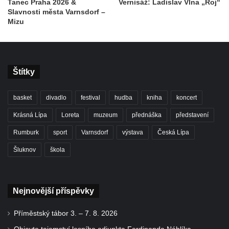
Tanec Praha 2026 &
Vernisáž: Ladislav Vlna „Roj“
Slavnosti města Varnsdorf –
Mizu
Štítky
basket
divadlo
festival
hudba
kniha
koncert
Krásná Lípa
Loreta
muzeum
přednáška
představení
Rumburk
sport
Varnsdorf
výstava
Česká Lípa
Šluknov
škola
Nejnovější příspěvky
Příměstský tábor 3. – 7. 8. 2026