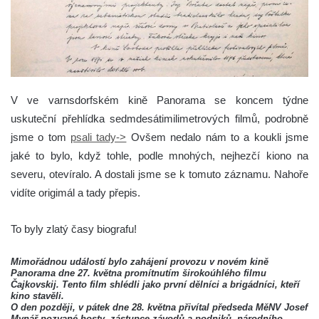
V ve varnsdorfském kině Panorama se koncem týdne
uskuteční přehlídka sedmdesátimilimetrových filmů, podrobně
jsme o tom
psali tady->
Ovšem nedalo nám to a koukli jsme
jaké to bylo, když tohle, podle mnohých, nejhezčí kiono na
severu, otevíralo. A dostali jsme se k tomuto záznamu. Nahoře
vidíte origimál a tady přepis.
To byly zlatý časy biografu!
Mimořádnou událostí bylo zahájení provozu v novém kině
Panorama dne 27. května promítnutím širokoúhlého filmu
Čajkovskij. Tento film shlédli jako první dělníci a brigádníci, kteří
kino stavěli.
O den později, v pátek dne 28. května přivítal předseda MěNV Josef
Mynář pozvané hosty, zástupce závodů a podniků, národního