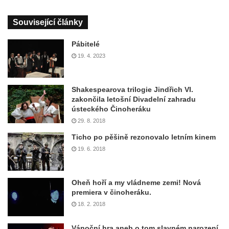
Související články
Pábitelé
19. 4. 2023
Shakespearova trilogie Jindřich VI.
zakončila letošní Divadelní zahradu
ústeckého Činoheráku
29. 8. 2018
Ticho po pěšině rezonovalo letním kinem
19. 6. 2018
Oheň hoří a my vládneme zemi! Nová
premiera v činoheráku.
18. 2. 2018
Vánoční hra aneb o tom slavném narození