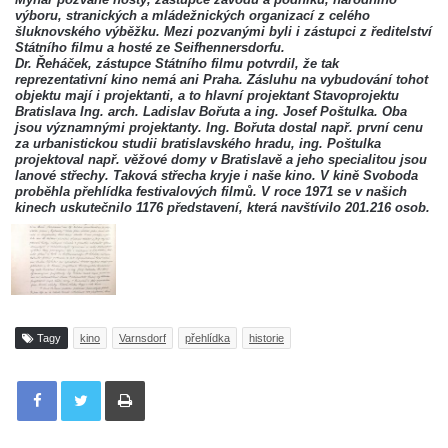
výboru, stranických a mládežnických organizací z celého
šluknovského výběžku. Mezi pozvanými byli i zástupci z ředitelství
Státního filmu a hosté ze Seifhennersdorfu.
Dr. Řeháček, zástupce Státního filmu potvrdil, že tak
reprezentativní kino nemá ani Praha. Zásluhu na vybudování tohot
objektu mají i projektanti, a to hlavní projektant Stavoprojektu
Bratislava Ing. arch. Ladislav Bořuta a ing. Josef Poštulka. Oba
jsou významnými projektanty. Ing. Bořuta dostal např. první cenu
za urbanistickou studii bratislavského hradu, ing. Poštulka
projektoval např. věžové domy v Bratislavě a jeho specialitou jsou
lanové střechy. Taková střecha kryje i naše kino. V kině Svoboda
proběhla přehlídka festivalových filmů. V roce 1971 se v našich
kinech uskutečnilo 1176 představení, která navštívilo 201.216 osob.
Tagy
kino
Varnsdorf
přehlídka
historie
Tisknout