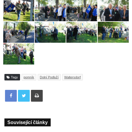
Tagy
pomník
Dolní Podluží
Waltersdorf
Tisknout
Související články