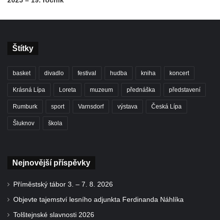
Štítky
basket
divadlo
festival
hudba
kniha
koncert
Krásná Lípa
Loreta
muzeum
přednáška
představení
Rumburk
sport
Varnsdorf
výstava
Česká Lípa
Šluknov
škola
Nejnovější příspěvky
Příměstský tábor 3. – 7. 8. 2026
Objevte tajemství lesního adjunkta Ferdinanda Náhlíka
Tolštejnské slavnosti 2026