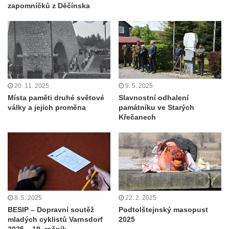
zapomníčků z Děčínska
20. 11. 2025
9. 5. 2025
Místa paměti druhé světové
Slavnostní odhalení
války a jejich proměna
památníku ve Starých
Křečanech
8. 5. 2025
22. 2. 2025
BESIP – Dopravní soutěž
Podtolštejnský masopust
mladých cyklistů Varnsdorf
2025
2025 – 19. ročník