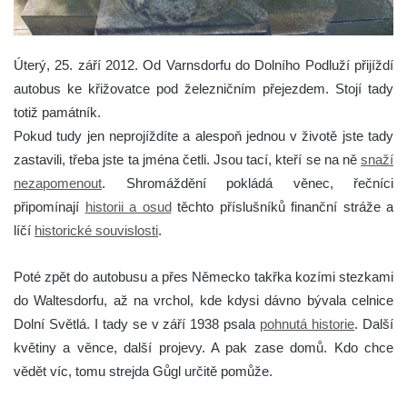
Úterý, 25. září 2012. Od Varnsdorfu do Dolního Podluží přijíždí
autobus ke křižovatce pod železničním přejezdem. Stojí tady
totiž památník.
Pokud tudy jen neprojíždíte a alespoň jednou v životě jste tady
zastavili, třeba jste ta jména četli. Jsou tací, kteří se na ně
snaží
nezapomenout
. Shromáždění pokládá věnec, řečníci
připomínají
historii a osud
těchto příslušníků finanční stráže a
líčí
historické souvislosti
.
Poté zpět do autobusu a přes Německo takřka kozími stezkami
do Waltesdorfu, až na vrchol, kde kdysi dávno bývala celnice
Dolní Světlá. I tady se v září 1938 psala
pohnutá historie
. Další
květiny a věnce, další projevy. A pak zase domů. Kdo chce
vědět víc, tomu strejda Gůgl určitě pomůže.