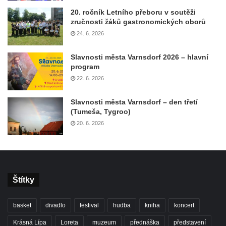
20. ročník Letního přeboru v soutěži
zručnosti žáků gastronomických oborů
24. 6. 2026
Slavnosti města Varnsdorf 2026 – hlavní
program
22. 6. 2026
Slavnosti města Varnsdorf – den třetí
(Tumeša, Tygroo)
20. 6. 2026
Štítky
basket
divadlo
festival
hudba
kniha
koncert
Krásná Lípa
Loreta
muzeum
přednáška
představení