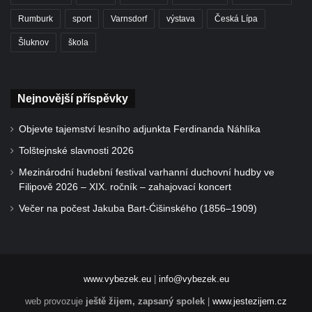
Rumburk
sport
Varnsdorf
výstava
Česká Lípa
Šluknov
škola
Nejnovější příspěvky
Objevte tajemství lesního adjunkta Ferdinanda Náhlíka
Tolštejnské slavnosti 2026
Mezinárodní hudební festival varhanní duchovní hudby ve
Filipově 2026 – XIX. ročník – zahajovací koncert
Večer na počest Jakuba Bart-Ćišinského (1856–1909)
www.vybezek.eu
|
info@vybezek.eu
web provozuje
ještě žijem, zapsaný spolek
|
www.jestezijem.cz