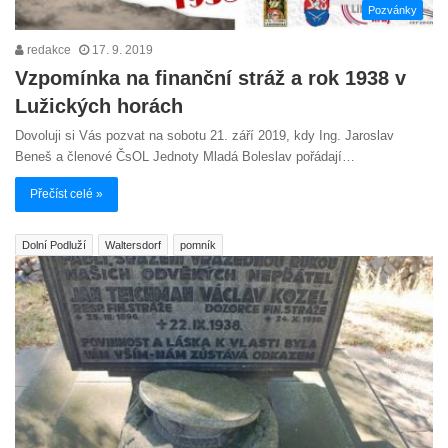
Pozvánky
redakce
17. 9. 2019
Vzpomínka na finanční stráž a rok 1938 v
Lužických horách
Dovoluji si Vás pozvat na sobotu 21. září 2019, kdy Ing. Jaroslav
Beneš a členové ČsOL Jednoty Mladá Boleslav pořádají…
Přečíst celé »
Dolní Podluží
Waltersdorf
pomník