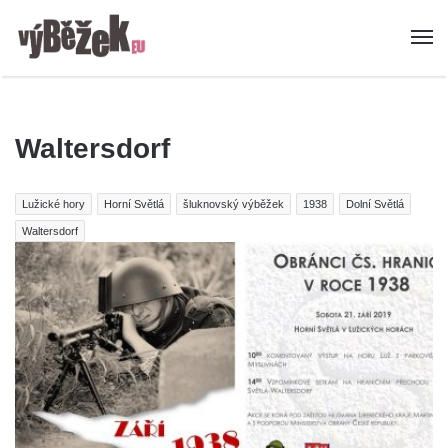
Waltersdorf
Lužické hory
Horní Světlá
šluknovský výběžek
1938
Dolní Světlá
Waltersdorf