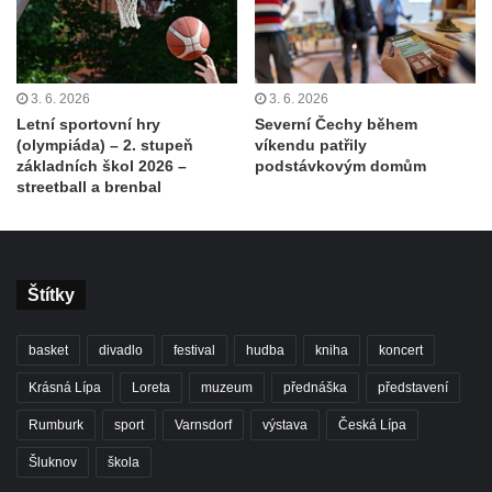
3. 6. 2026
3. 6. 2026
Letní sportovní hry
Severní Čechy během
(olympiáda) – 2. stupeň
víkendu patřily
základních škol 2026 –
podstávkovým domům
streetball a brenbal
Štítky
basket
divadlo
festival
hudba
kniha
koncert
Krásná Lípa
Loreta
muzeum
přednáška
představení
Rumburk
sport
Varnsdorf
výstava
Česká Lípa
Šluknov
škola