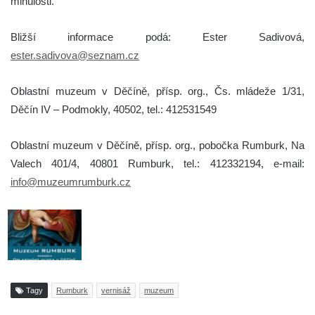
minulosti.
Bližší informace podá: Ester Sadivová,
ester.sadivova@seznam.cz
Oblastní muzeum v Děčíně, přísp. org., Čs. mládeže 1/31,
Děčín IV – Podmokly, 40502, tel.: 412531549
Oblastní muzeum v Děčíně, přísp. org., pobočka Rumburk, Na
Valech 401/4, 40801 Rumburk, tel.: 412332194, e-mail:
info@muzeumrumburk.cz
Tagy
Rumburk
vernisáž
muzeum