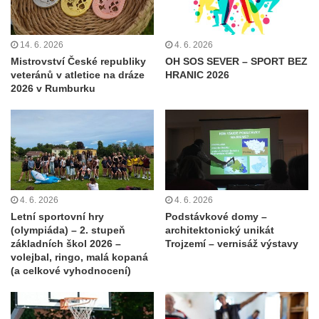
14. 6. 2026
4. 6. 2026
Mistrovství České republiky
OH SOS SEVER – SPORT BEZ
veteránů v atletice na dráze
HRANIC 2026
2026 v Rumburku
4. 6. 2026
4. 6. 2026
Letní sportovní hry
Podstávkové domy –
(olympiáda) – 2. stupeň
architektonický unikát
základních škol 2026 –
Trojzemí – vernisáž výstavy
volejbal, ringo, malá kopaná
(a celkové vyhodnocení)