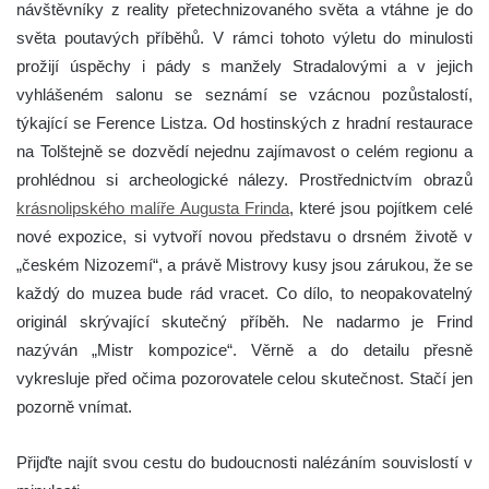
návštěvníky z reality přetechnizovaného světa a vtáhne je do
světa poutavých příběhů. V rámci tohoto výletu do minulosti
prožijí úspěchy i pády s manžely Stradalovými a v jejich
vyhlášeném salonu se seznámí se vzácnou pozůstalostí,
týkající se Ference Listza. Od hostinských z hradní restaurace
na Tolštejně se dozvědí nejednu zajímavost o celém regionu a
prohlédnou si archeologické nálezy. Prostřednictvím obrazů
krásnolipského malíře Augusta Frinda
, které jsou pojítkem celé
nové expozice, si vytvoří novou představu o drsném životě v
„českém Nizozemí“, a právě Mistrovy kusy jsou zárukou, že se
každý do muzea bude rád vracet. Co dílo, to neopakovatelný
originál skrývající skutečný příběh. Ne nadarmo je Frind
nazýván „Mistr kompozice“. Věrně a do detailu přesně
vykresluje před očima pozorovatele celou skutečnost. Stačí jen
pozorně vnímat.
Přijďte najít svou cestu do budoucnosti nalézáním souvislostí v