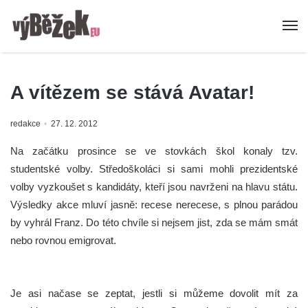
A vítězem se stává Avatar!
redakce
27. 12. 2012
Na začátku prosince se ve stovkách škol konaly tzv.
studentské volby. Středoškoláci si sami mohli prezidentské
volby vyzkoušet s kandidáty, kteří jsou navrženi na hlavu státu.
Výsledky akce mluví jasně: recese nerecese, s plnou parádou
by vyhrál Franz. Do této chvíle si nejsem jist, zda se mám smát
nebo rovnou emigrovat.
Je asi načase se zeptat, jestli si můžeme dovolit mít za