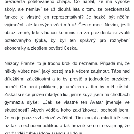
prezidenta potetovaného chlapa. Co naplat, že má vysoké
školy, ale nemluví se už dlouhá léta o tom, že prezidentská
funkce je vlastně jen reprezentativní? Je hezké být něčím
výjimeční, ale takových věcí má už Česko moc. Nevím, jestli
obraz země, kde vládnou komunisti a za prezidenta si zvolili
potetovanýho týpka, by byl ten správný pro rozhýbání
ekonomiky a zlepšení pověsti Česka.
Názory Franze, to je trochu krok do neznáma. Připadá mi, že
někdy vůbec neví, jaký postoj má k věcem zaujmout. Tápe nad
důležitými záležitostmi a to by prostě a jednoduše prezident
neměl. On není politikem, je umělcem a tím by měl zůstat.
Získal si sice přízeň mladých lidí, jenže když jsem na chodbách
gymnázia slyšel: ,,Jak se vlastně ten Avatar jmenuje ve
skutečnosti? Abych věděla koho zakřížkovat“, pochopil jsem,
že on je pouze vzhledově zvláštní. Tím zaujal a mladí lidé jsou
už tak znechuceni politikou a tak hrozně se o ni nezajímají, že
když viděli tuhle rádoby srandu, šli do ní.