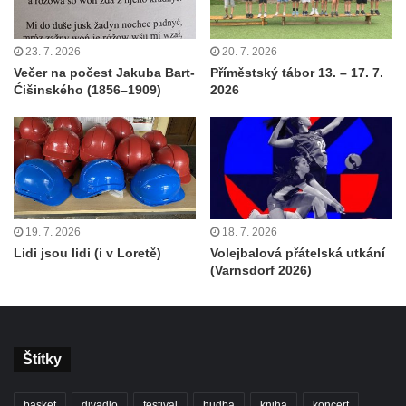
23. 7. 2026
20. 7. 2026
Večer na počest Jakuba Bart-
Příměstský tábor 13. – 17. 7.
Ćišinského (1856–1909)
2026
19. 7. 2026
18. 7. 2026
Lidi jsou lidi (i v Loretě)
Volejbalová přátelská utkání
(Varnsdorf 2026)
Štítky
basket
divadlo
festival
hudba
kniha
koncert