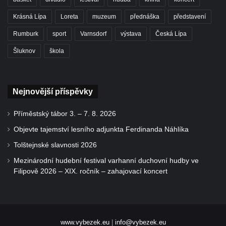
Krásná Lípa
Loreta
muzeum
přednáška
představení
Rumburk
sport
Varnsdorf
výstava
Česká Lípa
Šluknov
škola
Nejnovější příspěvky
Příměstský tábor 3. – 7. 8. 2026
Objevte tajemství lesního adjunkta Ferdinanda Náhlíka
Tolštejnské slavnosti 2026
Mezinárodní hudební festival varhanní duchovní hudby ve
Filipově 2026 – XIX. ročník – zahajovací koncert
www.vybezek.eu
|
info@vybezek.eu