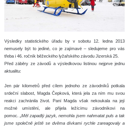
Výsledky statistického úřadu by v sobotu 12. ledna 2013
nemusely být to jediné, co je zajímavé – sledujeme pro vás
třeba i 46. ročník běžeckého lyžařského závodu Jizerská 25.
Před záběry ze závodů a výsledkovou listinou nejprve jednu
aktualitu:
Jen pár kilometrů před cílem jednoho ze závodníků potkala
srdeční slabost, Magda Čepková, která jela za ním mu svou
reakci zachránila život. Paní Magda však nekoukala na její
možné umístění, ale přijela ležícímu závodníkovi na
pomoc.
„Měl zapadlý jazyk, nemohla jsem nahmatat puls a tak
jsme společně ještě se dvěma dívkami rychle zareagovaly a