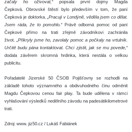
začaly ho oživovat,“
popsala první dojmy Magda
Čepková. Obrovské štěstí bylo především v tom, že paní
Čepková je doktorka.
„Pracuji v Londýně, věděla jsem co dělat.
Jsem ráda, že to pomohlo.“
Právě odborná pomoc od paní
Čepkové přímo na trati zřejmě závodníkovi zachránila
život.
„Přikryly jsme ho, zavolaly pomoc a počkaly na vrtulník.
Určitě budu pána kontaktovat. Chci zjistit, jak se mu povede,“
dodala závěrem skromná hrdinka, která nestála o velkou
publicitu.
Pořadatelé Jizerské 50 ČSOB Pojišťovny se rozhodli na
základě tohoto významného a obdivuhodného činu odměnit
Magdu Čepkovou cenou fair play. Ta bude udělena v rámci
vyhlašování výsledků nedělního závodu na padesátikilometrové
trati.
Zdroj: www. jiz50.cz / Lukáš Fabiánek