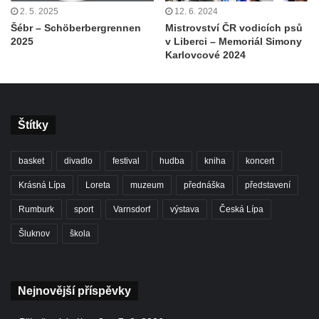
2. 5. 2025
12. 6. 2024
Šébr – Schöberbergrennen
Mistrovství ČR vodicích psů
2025
v Liberci – Memoriál Simony
Karlovcové 2024
Štítky
basket
divadlo
festival
hudba
kniha
koncert
Krásná Lípa
Loreta
muzeum
přednáška
představení
Rumburk
sport
Varnsdorf
výstava
Česká Lípa
Šluknov
škola
Nejnovější příspěvky