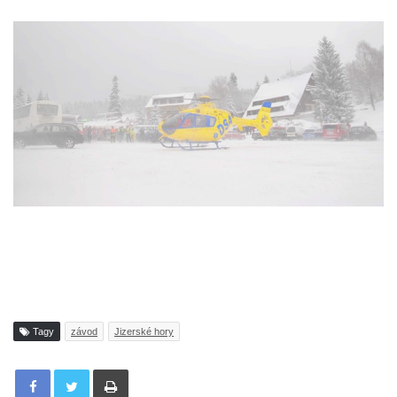
Tagy
závod
Jizerské hory
Tisknout