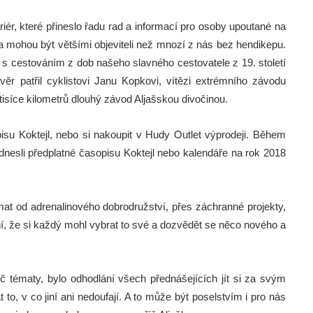
iér, které přineslo řadu rad a informací pro osoby upoutané na
í a mohou být většími objeviteli než mnozí z nás bez hendikepu.
 s cestováním z dob našeho slavného cestovatele z 19. století
ěr patřil cyklistovi Janu Kopkovi, vítězi extrémního závodu
va tisíce kilometrů dlouhý závod Aljašskou divočinou.
pisu Koktejl, nebo si nakoupit v Hudy Outlet výprodeji. Během
 odnesli předplatné časopisu Koktejl nebo kalendáře na rok 2018
témat od adrenalinového dobrodružství, přes záchranné projekty,
ní, že si každý mohl vybrat to své a dozvědět se něco nového a
íč tématy, bylo odhodlání všech přednášejících jít si za svým
o, v co jiní ani nedoufají. A to může být poselstvím i pro nás