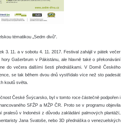
telskou tématikou „Sedm divů“.
 3. 11. a v sobotu 4. 11. 2017. Festival zahájil v pátek večer
 hory Gašerbrum v Pákistánu, ale hlavně také o překonávání
edne do večera dalšími šesti přednáškami. V Domě Českého
stence, se tak během dvou dnů vystřídalo více než sto padesát
h koutů světa.
lečnost České Švýcarsko, byl v tomto roce částečně podpořen i
financovaného SFŽP a MŽP ČR. Proto se v programu objevila
ní pralesů v Indonésii z důvodu zakládání palmových plantáží,
mentaristy Jana Svatoše, nebo 3D přednáška o venezuelských