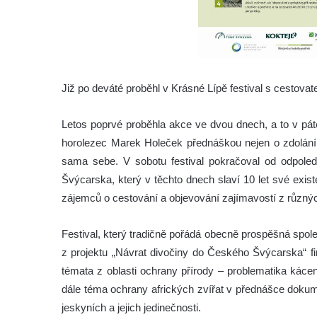
Již po deváté proběhl v Krásné Lípě festival s cestova
Letos poprvé proběhla akce ve dvou dnech, a to v pátek
horolezec Marek Holeček přednáškou nejen o zdolání
sama sebe. V sobotu festival pokračoval od odpol
Švýcarska, který v těchto dnech slaví 10 let své exi
zájemců o cestování a objevování zajímavostí z různýc
Festival, který tradičně pořádá obecně prospěšná spo
z projektu „Návrat divočiny do Českého Švýcarska“ 
témata z oblasti ochrany přírody – problematika káce
dále téma ochrany afrických zvířat v přednášce doku
jeskyních a jejich jedinečnosti.