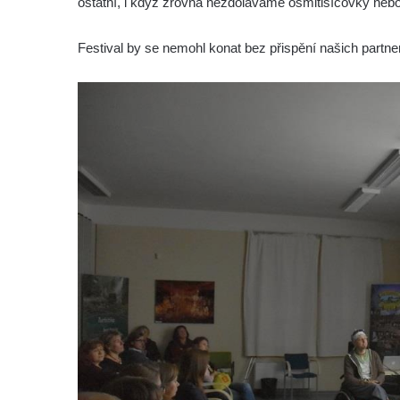
ostatní, i když zrovna nezdoláváme osmitisícovky neb
Festival by se nemohl konat bez přispění našich partn