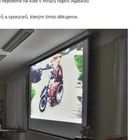
o nejedeme na kole v mrazu napříč Aljaškou.
erů a sponzorů, kterým tímto děkujeme.