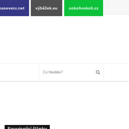
naseveru.net
výběžek.eu
cokolivokoli.cz
Související články