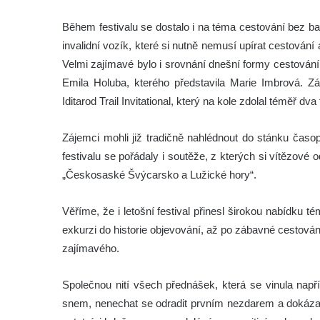
Během festivalu se dostalo i na téma cestování bez bar
invalidní vozík, které si nutně nemusí upírat cestován
Velmi zajímavé bylo i srovnání dnešní formy cestování
Emila Holuba, kterého představila Marie Imbrová. Záv
Iditarod Trail Invitational, který na kole zdolal téměř d
Zájemci mohli již tradičně nahlédnout do stánku časo
festivalu se pořádaly i soutěže, z kterých si vítězové
„Českosaské Švýcarsko a Lužické hory“.
Věříme, že i letošní festival přinesl širokou nabídku 
exkurzi do historie objevování, až po zábavné cestová
zajímavého.
Společnou nití všech přednášek, která se vinula např
snem, nenechat se odradit prvním nezdarem a dokázat t