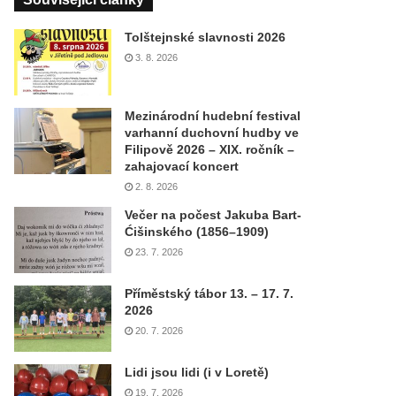
Tolštejnské slavnosti 2026
3. 8. 2026
Mezinárodní hudební festival
varhanní duchovní hudby ve
Filipově 2026 – XIX. ročník –
zahajovací koncert
2. 8. 2026
Večer na počest Jakuba Bart-
Ćišinského (1856–1909)
23. 7. 2026
Příměstský tábor 13. – 17. 7.
2026
20. 7. 2026
Lidi jsou lidi (i v Loretě)
19. 7. 2026