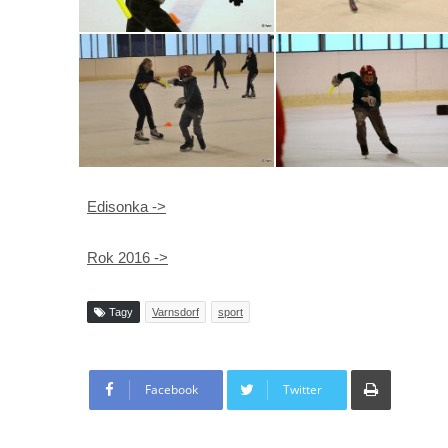
Edisonka ->
Rok 2016 ->
Tagy
Varnsdorf
sport
Tisknout
Facebook
Twitter