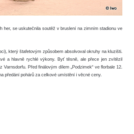
ch her, se uskutečnila soutěž v bruslení na zimním stadionu ve
pci), který štafetovým způsobem absolvoval okruhy na kluzišti.
avé a hlavně rychlé výkony. Byť těsně, ale přece jen zvítězil
arnsdorfu. Před finálovým dílem „Podzimek“ ve florbale 12.
na předání pohárů za celkové umístění i věcné ceny.