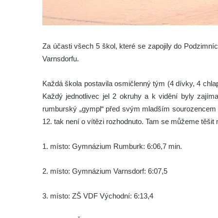
Za účasti všech 5 škol, které se zapojily do Podzimní
Varnsdorfu.
Každá škola postavila osmičlenný tým (4 dívky, 4 chla
Každý jednotlivec jel 2 okruhy a k vidění byly zajím
rumburský „gympl“ před svým mladším sourozencem z V
12. tak není o vítězi rozhodnuto. Tam se můžeme těšit 
1. místo: Gymnázium Rumburk: 6:06,7 min.
2. místo: Gymnázium Varnsdorf: 6:07,5
3. místo: ZŠ VDF Východní: 6:13,4