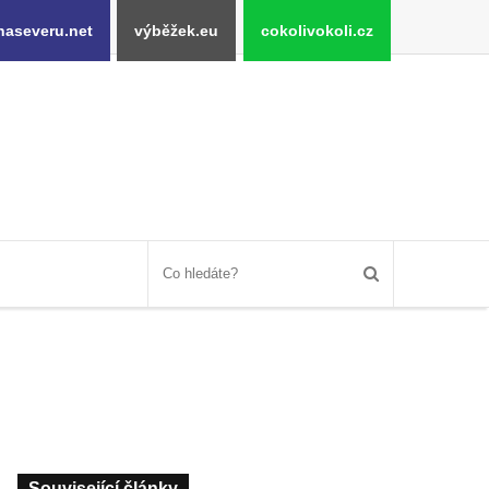
naseveru.net
výběžek.eu
cokolivokoli.cz
Související články