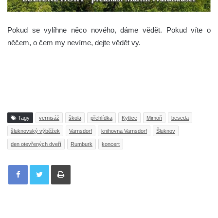
Pokud se vylíhne něco nového, dáme vědět. Pokud víte o
něčem, o čem my nevíme, dejte vědět vy.
Tagy
vernisáž
škola
přehlídka
Kytlice
Mimoň
beseda
šluknovský výběžek
Varnsdorf
knihovna Varnsdorf
Šluknov
den otevřených dveří
Rumburk
koncert
Tisknout