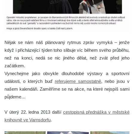
Nějak se nám náš plánovaný rytmus zpráv vymyká – jenže
když i přicházející týden toho slibuje víc během svého průběhu,
než na konci, nedá se nic jiného dělat, než zvát před jeho
začátkem.
Vynechejme jako obvykle dlouhodobé výstavy a sportovní
události, o kterých buď
referujeme samostatně
, nebo jsou v
našem kalendáři. Zaměříme se na akce, na které nejspíš sami
půjdeme…
V úterý 22. ledna 2013 další
cestopisná přednáška v městské
knihovně ve Varnsdorfu
.