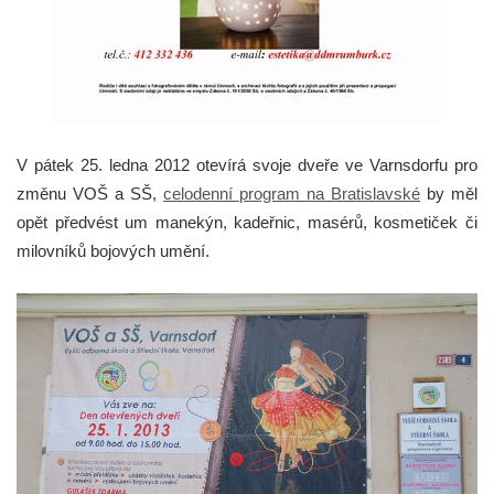
V pátek 25. ledna 2012 otevírá svoje dveře ve Varnsdorfu pro
změnu VOŠ a SŠ,
celodenní program na Bratislavské
by měl
opět předvést um manekýn, kadeřnic, masérů, kosmetiček či
milovníků bojových umění.