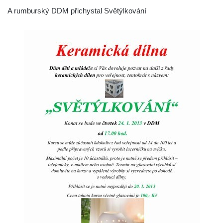
A rumburský DDM přichystal Světýlkování