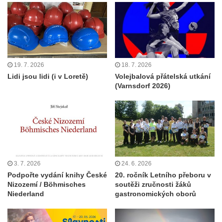
19. 7. 2026
18. 7. 2026
Lidi jsou lidi (i v Loretě)
Volejbalová přátelská utkání
(Varnsdorf 2026)
3. 7. 2026
24. 6. 2026
Podpořte vydání knihy České
20. ročník Letního přeboru v
Nizozemí / Böhmisches
soutěži zručnosti žáků
Niederland
gastronomických oborů