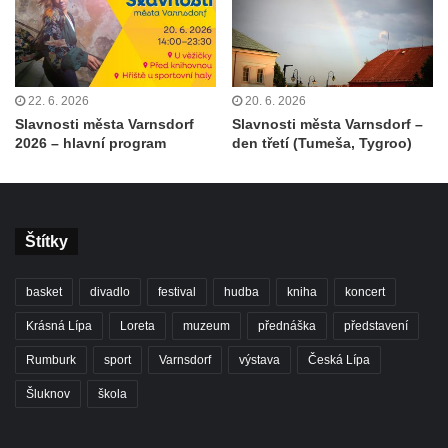
22. 6. 2026
20. 6. 2026
Slavnosti města Varnsdorf
Slavnosti města Varnsdorf –
2026 – hlavní program
den třetí (Tumeša, Tygroo)
Štítky
basket
divadlo
festival
hudba
kniha
koncert
Krásná Lípa
Loreta
muzeum
přednáška
představení
Rumburk
sport
Varnsdorf
výstava
Česká Lípa
Šluknov
škola