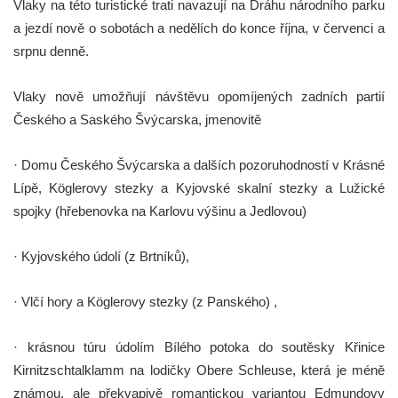
Vlaky na této turistické trati navazují na Dráhu národního parku
a jezdí nově o sobotách a nedělích do konce října, v červenci a
srpnu denně.
Vlaky nově umožňují návštěvu opomíjených zadních partií
Českého a Saského Švýcarska, jmenovitě
· Domu Českého Švýcarska a dalších pozoruhodností v Krásné
Lípě, Köglerovy stezky a Kyjovské skalní stezky a Lužické
spojky (hřebenovka na Karlovu výšinu a Jedlovou)
· Kyjovského údolí (z Brtníků),
· Vlčí hory a Köglerovy stezky (z Panského) ,
· krásnou túru údolím Bílého potoka do soutěsky Křinice
Kirnitzschtalklamm na lodičky Obere Schleuse, která je méně
známou, ale překvapivě romantickou variantou Edmundovy