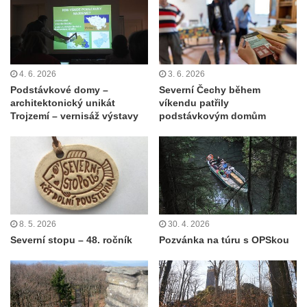
4. 6. 2026
3. 6. 2026
Podstávkové domy –
Severní Čechy během
architektonický unikát
víkendu patřily
Trojzemí – vernisáž výstavy
podstávkovým domům
8. 5. 2026
30. 4. 2026
Severní stopu – 48. ročník
Pozvánka na túru s OPSkou