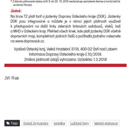
Jiří Rak
Tagy
české švýcarsko
turistika
Lužické hory
labské pískovce