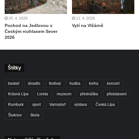
25. 4. 2026
11. 4. 2026
Pochod na Jedlovou s
Vytí na Vlčárně
Českým rozhlasem Sever
2026
Štítky
basket
divadlo
festival
hudba
kniha
koncert
Krásná Lípa
Loreta
muzeum
přednáška
představení
Rumburk
sport
Varnsdorf
výstava
Česká Lípa
Šluknov
škola