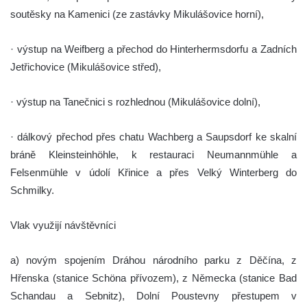
soutěsky na Kamenici (ze zastávky Mikulášovice horní),
· výstup na Weifberg a přechod do Hinterhermsdorfu a Zadních
Jetřichovice (Mikulášovice střed),
· výstup na Tanečnici s rozhlednou (Mikulášovice dolní),
· dálkový přechod přes chatu Wachberg a Saupsdorf ke skalní
bráně Kleinsteinhöhle, k restauraci Neumannmühle a
Felsenmühle v údolí Křinice a přes Velký Winterberg do
Schmilky.
Vlak využijí návštěvníci
a) novým spojením Dráhou národního parku z Děčína, z
Hřenska (stanice Schöna přívozem), z Německa (stanice Bad
Schandau a Sebnitz), Dolní Poustevny přestupem v