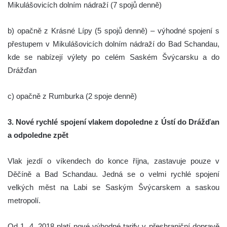
Mikulášovicích dolním nádraží (7 spojů denně)
b) opačně z Krásné Lípy (5 spojů denně) – výhodné spojení s
přestupem v Mikulášovicích dolním nádraží do Bad Schandau,
kde se nabízejí výlety po celém Saském Švýcarsku a do
Drážďan
c) opačně z Rumburka (2 spoje denně)
3. Nové rychlé spojení vlakem dopoledne z Ústí do Drážďan
a odpoledne zpět
Vlak jezdí o víkendech do konce října, zastavuje pouze v
Děčíně a Bad Schandau. Jedná se o velmi rychlé spojení
velkých měst na Labi se Saským Švýcarskem a saskou
metropolí.
Od 1. 4. 2018 platí nové výhodné tarify v přeshraniční dopravě