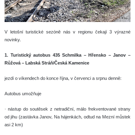
V letošní turistické sezóně nás v regionu čekají 3 výrazné
novinky.
1. Turistický autobus 435 Schmilka – Hřensko – Janov –
Růžová – Labská Stráň/Česká Kamenice
jezdí o víkendech do konce října, v červenci a srpnu denně:
Autobus umožňuje
· nástup do soutěsek z netradiční, málo frekventované strany
od jihu (zastávka Janov, Na hájenkách, odtud na Mezní můstek
asi 2 km)