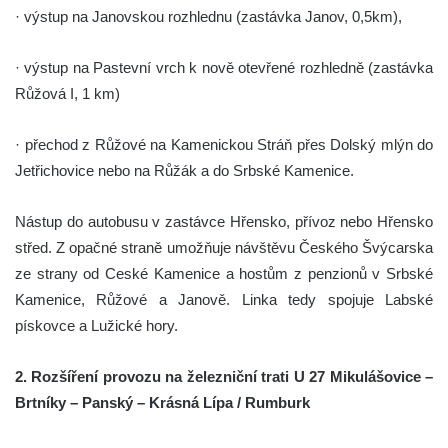
· výstup na Janovskou rozhlednu (zastávka Janov, 0,5km),
· výstup na Pastevní vrch k nově otevřené rozhledně (zastávka
Růžová I, 1 km)
· přechod z Růžové na Kamenickou Stráň přes Dolský mlýn do
Jetřichovice nebo na Růžák a do Srbské Kamenice.
Nástup do autobusu v zastávce Hřensko, přívoz nebo Hřensko
střed. Z opačné straně umožňuje návštěvu Českého Švýcarska
ze strany od Ceské Kamenice a hostům z penzionů v Srbské
Kamenice, Růžové a Janově. Linka tedy spojuje Labské
pískovce a Lužické hory.
2. Rozšíření provozu na železniční trati U 27 Mikulášovice –
Brtníky – Panský – Krásná Lípa / Rumburk